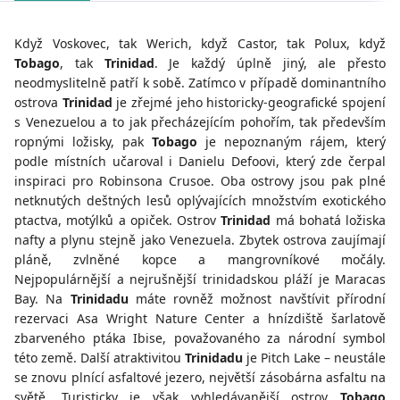
Když Voskovec, tak Werich, když Castor, tak Polux, když
Tobago
, tak
Trinidad
. Je každý úplně jiný, ale přesto
neodmyslitelně patří k sobě. Zatímco v případě dominantního
ostrova
Trinidad
je zřejmé jeho historicky-geografické spojení
s Venezuelou a to jak přecházejícím pohořím, tak především
ropnými ložisky, pak
Tobago
je nepoznaným rájem, který
podle místních učaroval i Danielu Defoovi, který zde čerpal
inspiraci pro Robinsona Crusoe. Oba ostrovy jsou pak plné
netknutých deštných lesů oplývajících množstvím exotického
ptactva, motýlků a opiček. Ostrov
Trinidad
má bohatá ložiska
nafty a plynu stejně jako Venezuela. Zbytek ostrova zaujímají
pláně, zvlněné kopce a mangrovníkové močály.
Nejpopulárnější a nejrušnější trinidadskou pláží je Maracas
Bay. Na
Trinidadu
máte rovněž možnost navštívit přírodní
rezervaci Asa Wright Nature Center a hnízdiště šarlatově
zbarveného ptáka Ibise, považovaného za národní symbol
této země. Další atraktivitou
Trinidadu
je Pitch Lake – neustále
se znovu plnící asfaltové jezero, největší zásobárna asfaltu na
světě. Turisticky je však vyhledávanější ostrov
Tobago