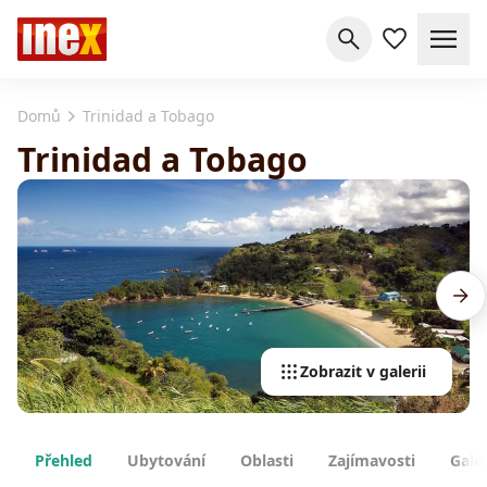
Domů
Trinidad a Tobago
Trinidad a Tobago
Zobrazit v galerii
Přehled
Ubytování
Oblasti
Zajímavosti
Gale