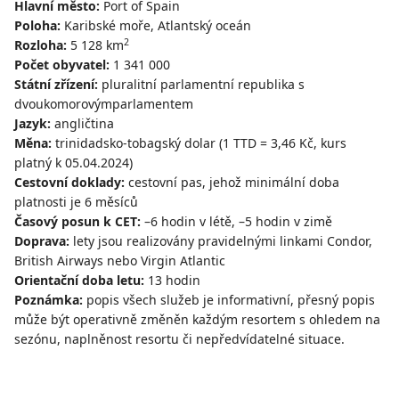
Hlavní město:
Port of Spain
Poloha:
Karibské moře, Atlantský oceán
2
Rozloha:
5 128 km
Počet obyvatel:
1 341 000
Státní zřízení:
pluralitní parlamentní republika s
dvoukomorovýmparlamentem
Jazyk:
angličtina
Měna:
trinidadsko-tobagský dolar (1 TTD = 3,46 Kč, kurs
platný k 05.04.2024)
Cestovní doklady:
cestovní pas, jehož minimální doba
platnosti je 6 měsíců
Časový posun k CET:
–6 hodin v létě, –5 hodin v zimě
Doprava:
lety jsou realizovány pravidelnými linkami Condor,
British Airways nebo Virgin Atlantic
Orientační doba letu:
13 hodin
Poznámka:
popis všech služeb je informativní, přesný popis
může být operativně změněn každým resortem s ohledem na
sezónu, naplněnost resortu či nepředvídatelné situace.