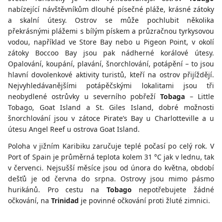
nabízející návštěvníkům dlouhé písečné pláže, krásné zátoky
a skalní útesy. Ostrov se může pochlubit několika
překrásnými plážemi s bílým pískem a průzračnou tyrkysovou
vodou, například ve Store Bay nebo u Pigeon Point, v okolí
zátoky Boccoo Bay jsou pak nádherné korálové útesy.
Opalování, koupání, plavání, šnorchlování, potápění – to jsou
hlavní dovolenkové aktivity turistů, kteří na ostrov přijíždějí.
Nejvyhledávanějšími potápěčskými lokalitami jsou tři
neobydlené ostrůvky u severního pobřeží
Tobaga
– Little
Tobago, Goat Island a St. Giles Island, dobré možnosti
šnorchlování jsou v zátoce Pirate’s Bay u Charlotteville a u
útesu Angel Reef u ostrova Goat Island.
Poloha v jižním Karibiku zaručuje teplé počasí po celý rok. V
Port of Spain je průměrná teplota kolem 31 °C jak v lednu, tak
v červenci. Nejsušší měsíce jsou od února do května, období
dešťů je od června do srpna. Ostrovy jsou mimo pásmo
hurikánů. Pro cestu na
Tobago
nepotřebujete žádné
očkování, na
Trinidad
je povinné očkování proti žluté zimnici.