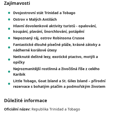
Zajímavosti
Dvojostrovní stát Trinidad a Tobago
Ostrov v Malých Antilách
Hlavní dovolenkové aktivity turistů - opalování,
koupání, plavání, šnorchlování, potápění
Nepoznaný ráj, ostrov Robinsona Crusoe
Fantastické dlouhé písečné pláže, krásné zátoky a
nádherné korálové útesy
Netknuté deštné lesy, exotické ptactvo, motýli a
opičky
Nejrozmanitější rostlinná a živočišná říše z celého
Karibik
L
ittle Tobago, Goat Island a St. Giles Island – přírodní
rezervace s bohatým ptačím a podmořským životem
Důležité informace
Oficiální název:
Republika Trinidad a Tobago