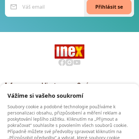
Přihlásit se
Informace pro klienty
O nás
Všeobecné smluvní
Proč cestovat s INEXem
Vážíme si vašeho soukromí
podmínky CK INEX
Pojištění CK INEX
Soubory cookie a podobné technologie používáme k
Zásady a informace o
personalizaci obsahu, přizpůsobení a měření reklam a
zpracování osobních údajů
poskytování lepšího zážitku. Kliknutím na „Přijmout a
pokračovat“ souhlasíte s povolením všech souborů cookie.
Případně můžete své předvolby spravovat kliknutím na
Recenze
„Přizpůsobit předvolby“ a vybrat, které soubory cookie