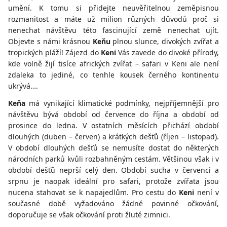
umění. K tomu si přidejte neuvěřitelnou zeměpisnou
rozmanitost a máte už milion různých důvodů proč si
nenechat návštěvu této fascinující země nenechat ujít.
Objevte s námi krásnou
Keňu
plnou slunce, divokých zvířat a
tropických pláží! Zájezd do
Keni
Vás zavede do divoké přírody,
kde volně žijí tisíce afrických zvířat – safari v Keni ale není
zdaleka to jediné, co tenhle kousek černého kontinentu
ukrývá….
Keňa
má vynikající klimatické podmínky, nejpříjemnější pro
návštěvu bývá období od července do října a období od
prosince do ledna. V ostatních měsících přichází období
dlouhých (duben – červen) a krátkých dešťů (říjen – listopad).
V období dlouhých dešťů se nemusíte dostat do některých
národních parků kvůli rozbahněným cestám. Většinou však i v
období dešťů neprší celý den. Období sucha v červenci a
srpnu je naopak ideální pro safari, protože zvířata jsou
nucena stahovat se k napajedlům. Pro cestu do
Keni
není v
současné době vyžadováno žádné povinné očkování,
doporučuje se však očkování proti žluté zimnici.