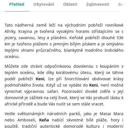
Přehled
Ubytování
Oblasti
Zajímavosti
Gale
Tato nádherná země leží na východním pobřeží rovníkové
Afriky. Krajina je tvořená vysokými horami střídajícími se s
jezery, savanou, lesy a pláněmi. Keňské pobřeží dlouhé 536
km je tvořeno plážemi s jemným bílým pískem a je omýváno
teplými vlnami průzračného, blankytně modrého Indického
oceánu.
Můžete zde strávit odpočinkovou dovolenou s koupáním v
teplém oceánu, kde díky korálovému útesu, který se táhne
podél pobřeží
Keni
, lze při šnorchlování obdivovat krásy
podmořského života. Když už se vydáte do
Keni
, není možné
vynechat výpravnou safari. Pozorování divoké zvěře v její
domovině je zážitek na celý život, který ve Vás probudí lásku k
africké přírodě a bude Vás nutit se sem stále vracet.
Vedle světoznámých národních parků, jako je Masai Mara
nebo Amboseli,
Keňa
nabízí skvostné bílé pláže, hory i
pouště, tradiční autentické domorodé kultury i moderní