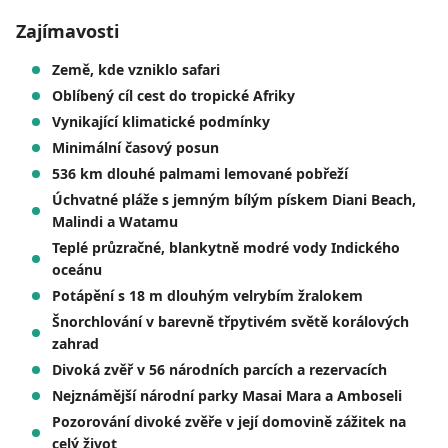
Zajímavosti
Země, kde vzniklo safari
Oblíbený cíl cest do tropické Afriky
Vynikající klimatické podmínky
Minimální časový posun
536 km dlouhé palmami lemované pobřeží
Úchvatné pláže s jemným bílým pískem Diani Beach,
Malindi a Watamu
Teplé průzračné, blankytně modré vody Indického
oceánu
Potápění s 18 m dlouhým velrybím žralokem
Šnorchlování v barevně třpytivém světě korálových
zahrad
Divoká zvěř v 56 národních parcích a rezervacích
Nejznámější národní parky Masai Mara a Amboseli
Pozorování divoké zvěře v její domovině zážitek na
celý život