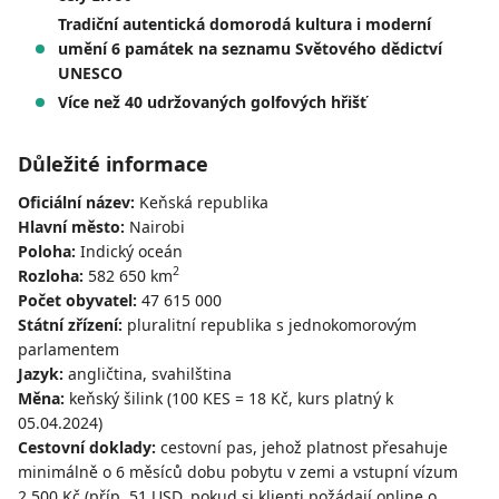
Tradiční autentická domorodá kultura i moderní
umění 6 památek na seznamu Světového dědictví
UNESCO
Více než 40 udržovaných golfových hřišť
Důležité informace
Oficiální název:
Keňská republika
Hlavní město:
Nairobi
Poloha:
Indický oceán
2
Rozloha:
582 650 km
Počet obyvatel:
47 615 000
Státní zřízení:
pluralitní republika s jednokomorovým
parlamentem
Jazyk:
angličtina, svahilština
Měna:
keňský šilink (100 KES = 18 Kč, kurs platný k
05.04.2024)
Cestovní doklady:
cestovní pas, jehož platnost přesahuje
minimálně o 6 měsíců dobu pobytu v zemi a vstupní vízum
2.500 Kč (příp. 51 USD, pokud si klienti požádají online o