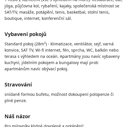
jóga, půjčovna kol, rybaření, kajaky, společenská místnost se
SAT/TV, masáže, potápění, tenis, basketbal, stolní tenis,
boutique, internet, konferenční sál.
Vybavení pokojů
2
Standard pokoj (28m
) - klimatizace, ventilátor, sejf, varná
konvice, SAT TV, Wi-fi internet, fén, sprcha, WC, balkón nebo
terasa s výhledem na oceán. Apartmány jsou navíc vybaveny
kuchyní, jídelním pokojem a bungalovy mají proti
apartmánům navíc obývací pokoj.
Stravování
snídaně formou bufetu, možnost dokoupení polopenze či
plné penze.
Náš názor
Pro milovníky klidné dovolené a potápění!