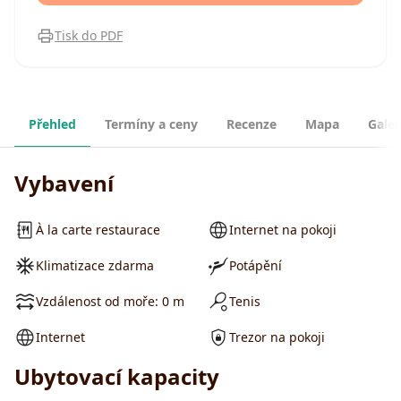
Tisk do PDF
Přehled
Termíny a ceny
Recenze
Mapa
Galer
Vybavení
À la carte restaurace
Internet na pokoji
Klimatizace zdarma
Potápění
Vzdálenost od moře: 0 m
Tenis
Internet
Trezor na pokoji
Ubytovací kapacity