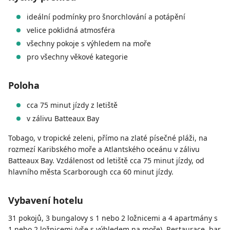
ideální podmínky pro šnorchlování a potápění
velice poklidná atmosféra
všechny pokoje s výhledem na moře
pro všechny věkové kategorie
Poloha
cca 75 minut jízdy z letiště
v zálivu Batteaux Bay
Tobago, v tropické zeleni, přímo na zlaté písečné pláži, na
rozmezí Karibského moře a Atlantského oceánu v zálivu
Batteaux Bay. Vzdálenost od letiště cca 75 minut jízdy, od
hlavního města Scarborough cca 60 minut jízdy.
Vybavení hotelu
31 pokojů, 3 bungalovy s 1 nebo 2 ložnicemi a 4 apartmány s
1 nebo 2 ložnicemi (vše s výhledem na moře). Restaurace, bar,