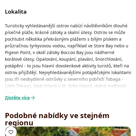
Lokalita
Turisticky vyhledávanější ostrov nabízí návštěvníkům dlouhé
písečné pláže, krásné zátoky a skalní útesy. Ostrov se může
pochlubit několika překrásnými plážemi s bílým pískem a
průzračnou tyrkysovou vodou, například ve Store Bay nebo u
Pigeon Point, v okolí zátoky Boccoo Bay jsou nádherné
korálové útesy. Opalování, koupání, plavání, šnorchlování,
potápění - to jsou hlavní dovolenkové aktivity turistů, kteří na
ostrov přijíždějí. Nejvyhledávanějšími potápěčskými lokalitami
jsou tři neobydlené ostrůvky u severního pobřeží Tobaga -
Little Tobago, Goat Island a St. Giles Island, dobré možnosti
šnorc…
Zjistěte více
Podobné nabídky ve stejném
regionu