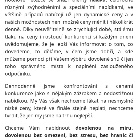
různými zvýhodněními a speciálními nabídkami, ve
většině případů nabízejí už jen dynamické ceny a v
našich možnostech není možné ceny měnit i několikrát
denně. Díky neuvěřitelně se zrychlující době, stálému
tlaku na ceny i rostoucí konkurenci si každým dnem
uvědomujeme, že je lepší Vás informovat o tom, co
dovedeme, co děláme, v čem jsme dobří, a kde
můžeme pomoci při Vašem výběru dovolené snů či jen
toho správného místa k naplnění zaslouženého
odpočinku.
Dennodenně jsme konfrontováni s cenami
konkurence jako s nějakým zázrakem a nedostižnou
nabídkou. My Vás však nechceme lákat na nesmyslně
nízké ceny, které ve finále stejně neplatí, nechceme
tvrdit, že jen my jsme na trhu nejlepší.
Chceme Vám nabídnout
dovolenou na míru,
dovolenou bez omezení, bez stresu, bez hranic či