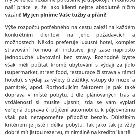
naší práce je, že jako klienti nejste absolutně ničím
vázáni!
My jen plníme Vaše tužby a přání!
Výše rozpočtu potřebného na cestu zaleží na každém
konkrétním klientovi, na jeho požadavcích a
možnostech. Někdo preferuje luxusní hotel, komplet
stravování formou all inclusive, jiný zase naprosto
jednoduché ubytování bez stravy. Rozhodně byste
však měli počítat kromě ubytování s výdaji za jídlo
(supermarket, street food, restaurace či strava v rámci
hotelu), s výdaji za výlety či zážitky, vstupy do muzeí a
památek, apod. Rozhodujícím faktorem je pak také
doprava v místě pobytu. I dle plánovaných tras a
vzdáleností si musíte ujasnit, zda se vám vyplatí
veřejná doprava či půjčení automobilu, k půjčovnému
však pak nezapomeňte připočíst benzín. Důležitým
kritériem je jistě i délka pobytu. Tak jako tak je vždy
dobré mít jistou rezervu, minimálně na kreditní kartě.