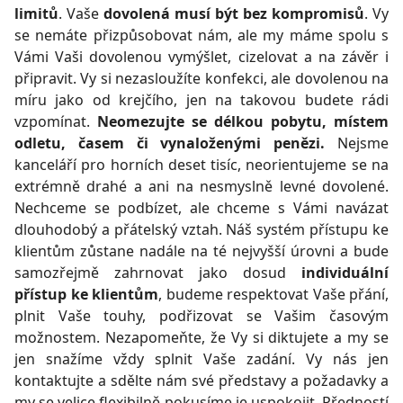
limitů
. Vaše
dovolená musí být bez kompromisů
. Vy
se nemáte přizpůsobovat nám, ale my máme spolu s
Vámi Vaši dovolenou vymýšlet, cizelovat a na závěr i
připravit. Vy si nezasloužíte konfekci, ale dovolenou na
míru jako od krejčího, jen na takovou budete rádi
vzpomínat.
Neomezujte se délkou pobytu, místem
odletu, časem či vynaloženými penězi.
Nejsme
kanceláří pro horních deset tisíc, neorientujeme se na
extrémně drahé a ani na nesmyslně levné dovolené.
Nechceme se podbízet, ale chceme s Vámi navázat
dlouhodobý a přátelský vztah. Náš systém přístupu ke
klientům zůstane nadále na té nejvyšší úrovni a bude
samozřejmě zahrnovat jako dosud
individuální
přístup ke klientům
, budeme respektovat Vaše přání,
plnit Vaše touhy, podřizovat se Vašim časovým
možnostem. Nezapomeňte, že Vy si diktujete a my se
jen snažíme vždy splnit Vaše zadání. Vy nás jen
kontaktujte a sdělte nám své představy a požadavky a
my se velice flexibilně pokusíme je uspokojit. Předností