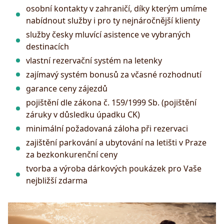
osobní kontakty v zahraničí, díky kterým umíme
nabídnout služby i pro ty nejnáročnější klienty
služby česky mluvící asistence ve vybraných
destinacích
vlastní rezervační systém na letenky
zajímavý systém bonusů za včasné rozhodnutí
garance ceny zájezdů
pojištění dle zákona č. 159/1999 Sb. (pojištění
záruky v důsledku úpadku CK)
minimální požadovaná záloha při rezervaci
zajištění parkování a ubytování na letišti v Praze
za bezkonkurenční ceny
tvorba a výroba dárkových poukázek pro Vaše
nejbližší zdarma