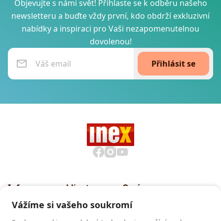
Objevujte s námi svět! Přihlaste se k odběru našeho
newsletteru a buďte vždy první, kdo obdrží exkluzivní
nabídky a inspiraci pro Vaši nezapomenutelnou
dovolenou!
Přihlásit se
Informace pro klienty
O nás
Všeobecné smluvní
Proč cestovat s INEXem
Vážíme si vašeho soukromí
podmínky CK INEX
Pojištění CK INEX