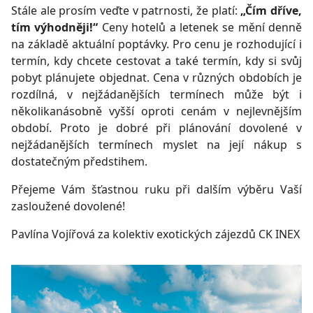
Stále ale prosím veďte v patrnosti, že platí:
„Čím dříve,
tím výhodněji!“
Ceny hotelů a letenek se mění denně
na základě aktuální poptávky. Pro cenu je rozhodující i
termín, kdy chcete cestovat a také termín, kdy si svůj
pobyt plánujete objednat. Cena v různých obdobích je
rozdílná, v nejžádanějších termínech může být i
několikanásobně vyšší oproti cenám v nejlevnějším
období. Proto je dobré při plánování dovolené v
nejžádanějších termínech myslet na její nákup s
dostatečným předstihem.
Přejeme Vám šťastnou ruku při dalším výběru Vaší
zasloužené dovolené!
Pavlína Vojířová za kolektiv exotických zájezdů CK INEX