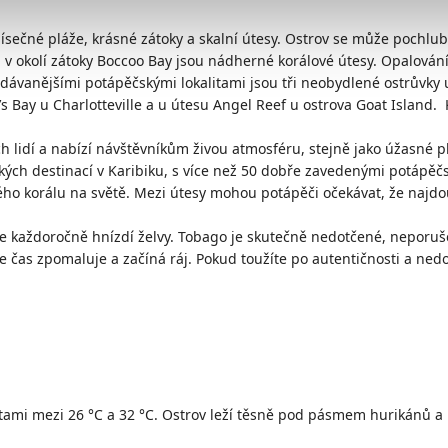
písečné pláže, krásné zátoky a skalní útesy. Ostrov se může pochlu
 v okolí zátoky Boccoo Bay jsou nádherné korálové útesy. Opalování,
hledávanějšími potápěčskými lokalitami jsou tři neobydlené ostrůvky 
s Bay u Charlotteville a u útesu Angel Reef u ostrova Goat Island. Kr
 lidí a nabízí návštěvníkům živou atmosféru, stejně jako úžasné pl
ých destinací v Karibiku, s více než 50 dobře zavedenými potápěčs
ého korálu na světě. Mezi útesy mohou potápěči očekávat, že najd
e každoročně hnízdí želvy. Tobago je skutečně nedotčené, neporuše
 čas zpomaluje a začíná ráj. Pokud toužíte po autentičnosti a nedo
mi mezi 26 °C a 32 °C. Ostrov leží těsně pod pásmem hurikánů a nab