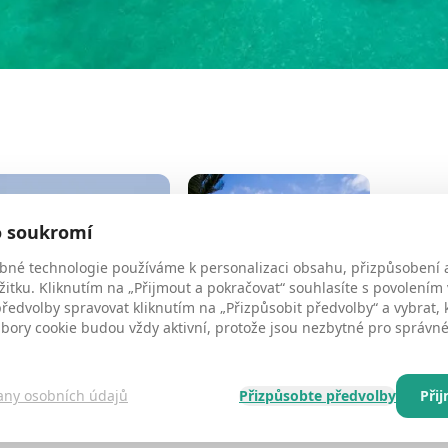
o soukromí
bné technologie používáme k personalizaci obsahu, přizpůsobení 
žitku. Kliknutím na „Přijmout a pokračovat“ souhlasíte s povolením
edvolby spravovat kliknutím na „Přizpůsobit předvolby“ a vybrat, 
ubory cookie budou vždy aktivní, protože jsou nezbytné pro správ
any osobních údajů
Přizpůsobte předvolby
Při