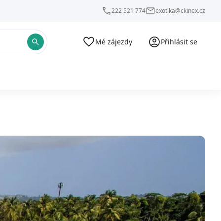
222 521 774
exotika@ckinex.cz
Mé zájezdy
Přihlásit se