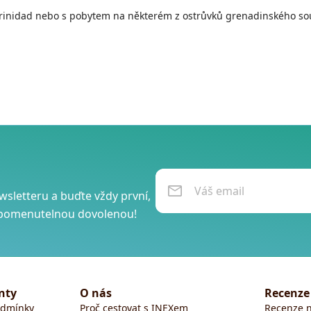
rinidad nebo s pobytem na některém z ostrůvků grenadinského souo
wsletteru a buďte vždy první,
ezapomenutelnou dovolenou!
nty
O nás
Recenze
odmínky
Proč cestovat s INEXem
Recenze n