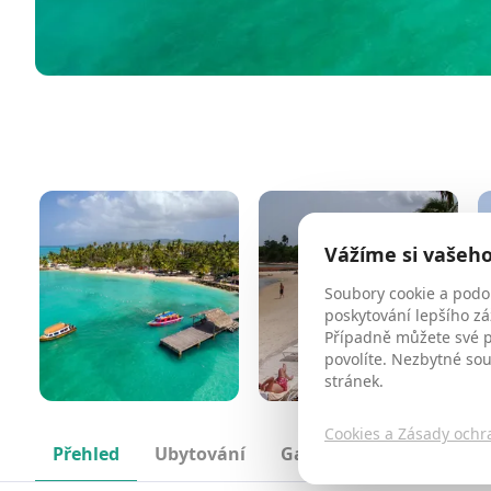
Vážíme si vašeh
Soubory cookie a podo
poskytování lepšího zá
Případně můžete své př
povolíte. Nezbytné so
stránek.
Cookies a Zásady ochr
Přehled
Ubytování
Galerie
Mapa