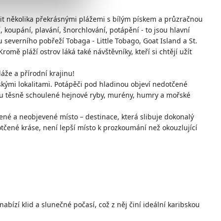
bit několika překrásnými plážemi s bílým pískem a průzračnou
 koupání, plavání, šnorchlování, potápění - to jsou hlavní
u severního pobřeží Tobaga - Little Tobago, Goat Island a St.
omě pláží ostrov láká také návštěvníky, kteří si chtějí užít
áže a přírodní krajinu!
kými lokalitami. Potápěči pod hladinou objeví nedotčené
ou těsně schoulené hejnové ryby, murény, humry a mořské
né a neobjevené místo – destinace, která slibuje dokonalý
tčené kráse, není lepší místo k prozkoumání než okouzlující
ízí klid a slunečné počasí, což z něj činí ideální karibskou