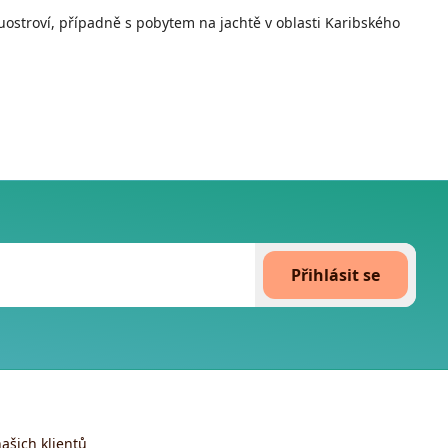
stroví, případně s pobytem na jachtě v oblasti Karibského
Přihlásit se
ašich klientů