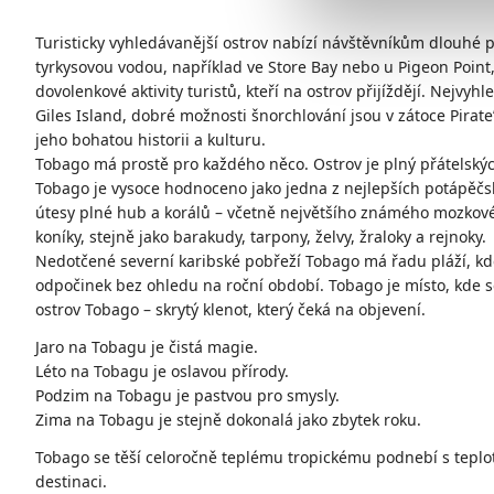
Turisticky vyhledávanější ostrov nabízí návštěvníkům dlouhé 
tyrkysovou vodou, například ve Store Bay nebo u Pigeon Point,
dovolenkové aktivity turistů, kteří na ostrov přijíždějí. Nejvy
Giles Island, dobré možnosti šnorchlování jsou v zátoce Pirate’
jeho bohatou historii a kulturu.
Tobago má prostě pro každého něco. Ostrov je plný přátelských
Tobago je vysoce hodnoceno jako jedna z nejlepších potápěčsk
útesy plné hub a korálů – včetně největšího známého mozkov
koníky, stejně jako barakudy, tarpony, želvy, žraloky a rejnoky.
Nedotčené severní karibské pobřeží Tobago má řadu pláží, kd
odpočinek bez ohledu na roční období. Tobago je místo, kde se
ostrov Tobago – skrytý klenot, který čeká na objevení.
Jaro na Tobagu je čistá magie.
Léto na Tobagu je oslavou přírody.
Podzim na Tobagu je pastvou pro smysly.
Zima na Tobagu je stejně dokonalá jako zbytek roku.
Tobago se těší celoročně teplému tropickému podnebí s teplota
destinaci.