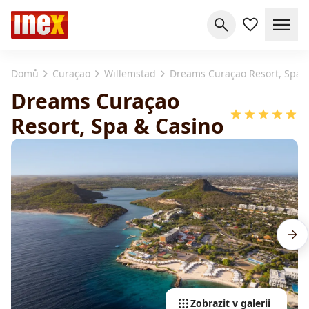
Domů
Curaçao
Willemstad
Dreams Curaçao Resort, Spa 
Dreams Curaçao
Resort, Spa & Casino
Zobrazit v galerii