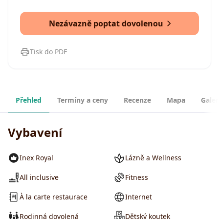
Nezávazně poptat dovolenou
Tisk do PDF
Přehled
Termíny a ceny
Recenze
Mapa
Galer
Vybavení
Inex Royal
Lázně a Wellness
All inclusive
Fitness
À la carte restaurace
Internet
Rodinná dovolená
Dětský koutek