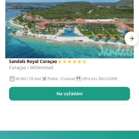
Sandals Royal Curaçao
Curaçao / Willemstad
30 dní / 29 nocí
Praha - Curacao
Ultra ALL INCLUSIVE
Na vyžádání