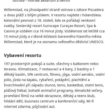
ostrova - mořské akvárium a delfíni
Willemstad, na jihozápadní straně ostrova v zátoce Piscadera
u dvou pláží s bílým pískem. V resortu najdete i holandskou
koloniální pevnost z 18. století, kde se pořádají venkovní
svatby. Sesterský resort Sunscape Curaçao Resort, Spa &
Casino je vzdálen cca 16 minut jízdy. Vzdálenost od letiště cca
15 minut jízdy a v těsné blízkosti barevného hlavního města
Willemstad, které je na seznamu světového dědictví UNESCO.
Vybavení resortu
197 prostorných pokojů a suite, všechny s balkonem nebo
terasou. Klimatizace, 7 restaurací a 4 bary, 2 bazény a 1
dětský bazén, SPA centrum, fitness, jóga, vodní aerobic, vodní
pólo, jízda na kajaku, rybaření, potápění, plachtění a
šnorchlování při západu slunce, tenis, basketbal, stolní tenis,
plážový fotbal, bohaté animační programy, tématické večery,
promítání filmů na velké obrazovce, dětský a teens klub,
hlídání dětí, business centrum a konferenční sály, Wi-fi
internet zdarma, půjčování aut.