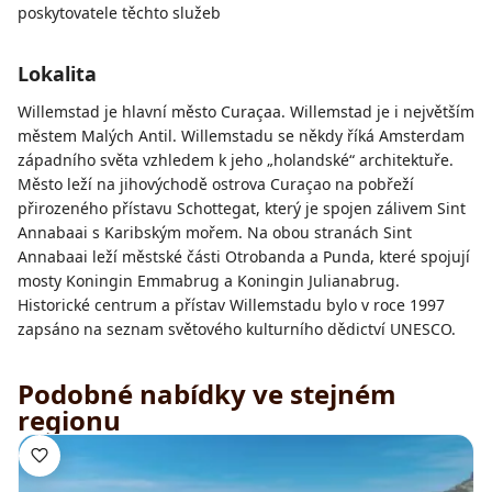
poskytovatele těchto služeb
Lokalita
Willemstad je hlavní město Curaçaa. Willemstad je i největším
městem Malých Antil. Willemstadu se někdy říká Amsterdam
západního světa vzhledem k jeho „holandské“ architektuře.
Město leží na jihovýchodě ostrova Curaçao na pobřeží
přirozeného přístavu Schottegat, který je spojen zálivem Sint
Annabaai s Karibským mořem. Na obou stranách Sint
Annabaai leží městské části Otrobanda a Punda, které spojují
mosty Koningin Emmabrug a Koningin Julianabrug.
Historické centrum a přístav Willemstadu bylo v roce 1997
zapsáno na seznam světového kulturního dědictví UNESCO.
Podobné nabídky ve stejném
regionu