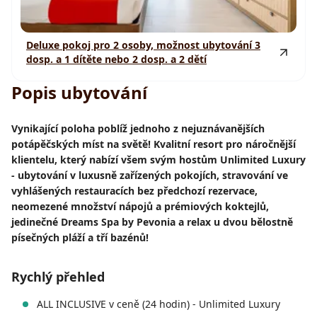
Deluxe pokoj pro 2 osoby, možnost ubytování 3
dosp. a 1 dítěte nebo 2 dosp. a 2 dětí
Popis ubytování
Vynikající poloha poblíž jednoho z nejuznávanějších
potápěčských míst na světě! Kvalitní resort pro náročnější
klientelu, který nabízí všem svým hostům Unlimited Luxury
- ubytování v luxusně zařízených pokojích, stravování ve
vyhlášených restauracích bez předchozí rezervace,
neomezené množství nápojů a prémiových koktejlů,
jedinečné Dreams Spa by Pevonia a relax u dvou bělostně
písečných pláží a tří bazénů!
Rychlý přehled
ALL INCLUSIVE v ceně (24 hodin) - Unlimited Luxury