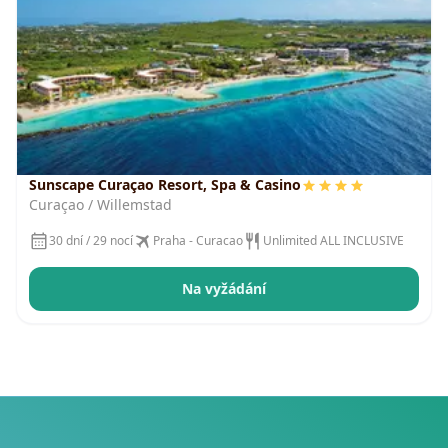
Sunscape Curaçao Resort, Spa & Casino
Curaçao / Willemstad
30 dní / 29 nocí
Praha - Curacao
Unlimited ALL INCLUSIVE
Na vyžádání