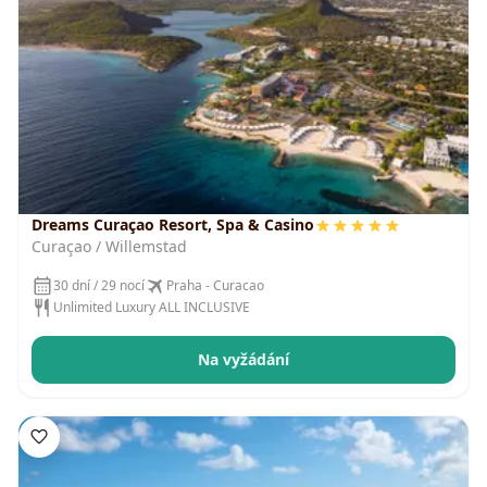
Dreams Curaçao Resort, Spa & Casino
Curaçao / Willemstad
30 dní / 29 nocí
Praha - Curacao
Unlimited Luxury ALL INCLUSIVE
Na vyžádání