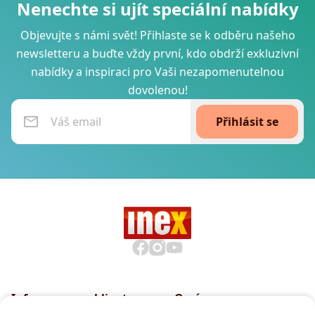
Nenechte si ujít speciální nabídky
Objevujte s námi svět! Přihlaste se k odběru našeho
newsletteru a buďte vždy první, kdo obdrží exkluzivní
nabídky a inspiraci pro Vaši nezapomenutelnou
dovolenou!
Přihlásit se
Informace pro klienty
O nás
Všeobecné smluvní
Proč cestovat s INEXem