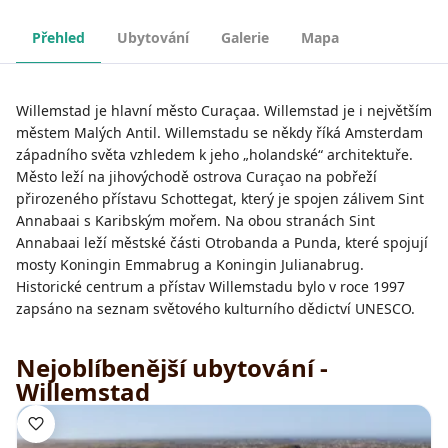
Přehled
Ubytování
Galerie
Mapa
Willemstad je hlavní město Curaçaa. Willemstad je i největším
městem Malých Antil. Willemstadu se někdy říká Amsterdam
západního světa vzhledem k jeho „holandské“ architektuře.
Město leží na jihovýchodě ostrova Curaçao na pobřeží
přirozeného přístavu Schottegat, který je spojen zálivem Sint
Annabaai s Karibským mořem. Na obou stranách Sint
Annabaai leží městské části Otrobanda a Punda, které spojují
mosty Koningin Emmabrug a Koningin Julianabrug.
Historické centrum a přístav Willemstadu bylo v roce 1997
zapsáno na seznam světového kulturního dědictví UNESCO.
Nejoblíbenější ubytování -
Willemstad