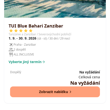
TUI Blue Bahari Zanzibar
Tanzánie a Zanzibar / Severovýchodní pobřeží
1. 9. - 30. 9. 2026
(út - st) / 30 dní / 29 nocí
Praha - Zanzibar
2 dospělí
ALL INCLUSIVE
Vyberte jiný termín
Na vyžádání
Dospělý
Celková cena
Na vyžádání
Zobrazit nabídku