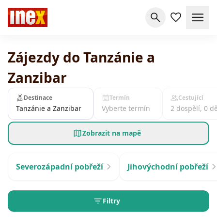
Zájezdy do Tanzánie a
Zanzibar
Destinace
Termín
Cestující
Tanzánie a Zanzibar
Vyberte termín
2 dospělí, 0 dě
Zobrazit na mapě
Severozápadní pobřeží
Jihovýchodní pobřeží
Filtry