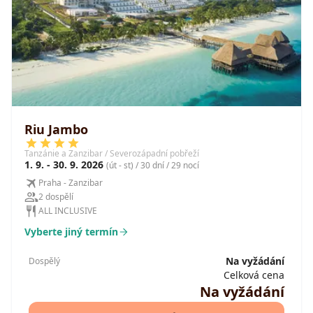
Riu Jambo
Tanzánie a Zanzibar / Severozápadní pobřeží
1. 9. - 30. 9. 2026
(út - st) / 30 dní / 29 nocí
Praha - Zanzibar
2 dospělí
ALL INCLUSIVE
Vyberte jiný termín
Na vyžádání
Dospělý
Celková cena
Na vyžádání