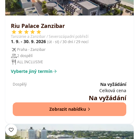
Riu Palace Zanzibar
Tanzánie a Zanzibar / Severozápadní pobřeží
1. 9. - 30. 9. 2026
(út - st) / 30 dní / 29 nocí
Praha - Zanzibar
2 dospělí
ALL INCLUSIVE
Vyberte jiný termín
Na vyžádání
Dospělý
Celková cena
Na vyžádání
Zobrazit nabídku