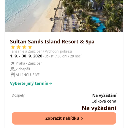
Sultan Sands Island Resort & Spa
Tanzánie a Zanzibar / Východní pobřeží
1. 9. - 30. 9. 2026
(út - st) / 30 dní / 29 nocí
Praha - Zanzibar
2 dospělí
ALL INCLUSIVE
Vyberte jiný termín
Na vyžádání
Dospělý
Celková cena
Na vyžádání
Zobrazit nabídku