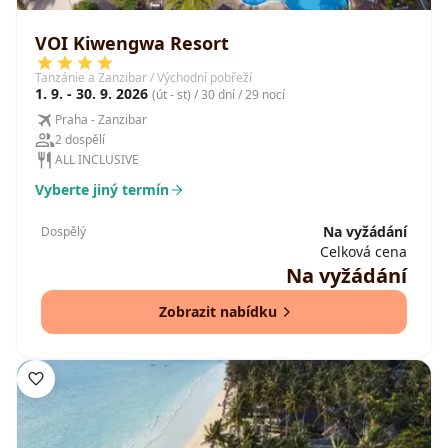
VOI Kiwengwa Resort
Tanzánie a Zanzibar / Východní pobřeží
1. 9. - 30. 9. 2026
(út - st) / 30 dní / 29 nocí
Praha - Zanzibar
2 dospělí
ALL INCLUSIVE
Vyberte jiný termín
Na vyžádání
Dospělý
Celková cena
Na vyžádání
Zobrazit nabídku