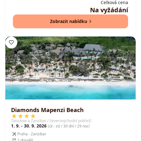
Celková cena
Na vyžádání
Zobrazit nabídku
Diamonds Mapenzi Beach
Tanzánie a Zanzibar / Severovýchodní pobřeží
1. 9. - 30. 9. 2026
(út - st) / 30 dní / 29 nocí
Praha - Zanzibar
2 dospělí