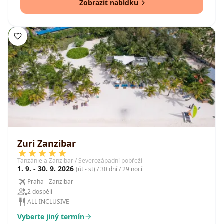
Zobrazit nabídku
Zuri Zanzibar
Tanzánie a Zanzibar / Severozápadní pobřeží
1. 9. - 30. 9. 2026
(út - st) / 30 dní / 29 nocí
Praha - Zanzibar
2 dospělí
ALL INCLUSIVE
Vyberte jiný termín