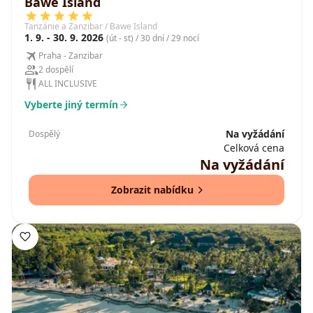
Bawe Island
Tanzánie a Zanzibar / Bawe Island
1. 9. - 30. 9. 2026
(út - st) / 30 dní / 29 nocí
Praha - Zanzibar
2 dospělí
ALL INCLUSIVE
Vyberte jiný termín
Na vyžádání
Dospělý
Celková cena
Na vyžádání
Zobrazit nabídku