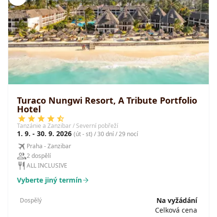
Turaco Nungwi Resort, A Tribute Portfolio
Hotel
Tanzánie a Zanzibar / Severní pobřeží
1. 9. - 30. 9. 2026
(út - st) / 30 dní / 29 nocí
Praha - Zanzibar
2 dospělí
ALL INCLUSIVE
Vyberte jiný termín
Na vyžádání
Dospělý
Celková cena