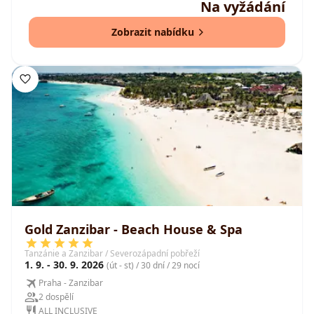
Na vyžádání
Zobrazit nabídku
Gold Zanzibar - Beach House & Spa
Tanzánie a Zanzibar / Severozápadní pobřeží
1. 9. - 30. 9. 2026
(út - st) / 30 dní / 29 nocí
Praha - Zanzibar
2 dospělí
ALL INCLUSIVE