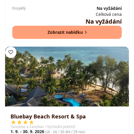
Na vyžádání
Dospělý
Celková cena
Na vyžádání
Zobrazit nabídku
Bluebay Beach Resort & Spa
Tanzánie a Zanzibar / Východní pobřeží
1. 9. - 30. 9. 2026
(út - st) / 30 dní / 29 nocí