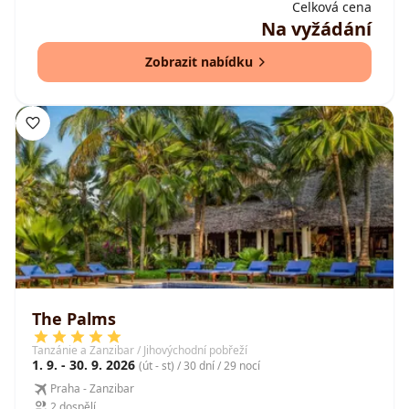
Celková cena
Na vyžádání
Zobrazit nabídku
The Palms
Tanzánie a Zanzibar / Jihovýchodní pobřeží
1. 9. - 30. 9. 2026
(út - st) / 30 dní / 29 nocí
Praha - Zanzibar
2 dospělí