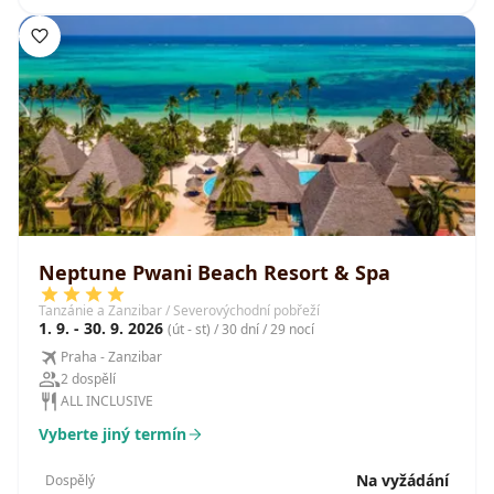
Neptune Pwani Beach Resort & Spa
Tanzánie a Zanzibar / Severovýchodní pobřeží
1. 9. - 30. 9. 2026
(út - st) / 30 dní / 29 nocí
Praha - Zanzibar
2 dospělí
ALL INCLUSIVE
Vyberte jiný termín
Na vyžádání
Dospělý