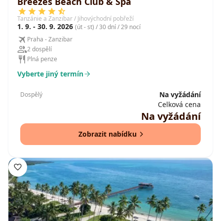
Breezes Beach Club & Spa
Tanzánie a Zanzibar / Jihovýchodní pobřeží
1. 9. - 30. 9. 2026
(út - st) / 30 dní / 29 nocí
Praha - Zanzibar
2 dospělí
Plná penze
Vyberte jiný termín
Na vyžádání
Dospělý
Celková cena
Na vyžádání
Zobrazit nabídku