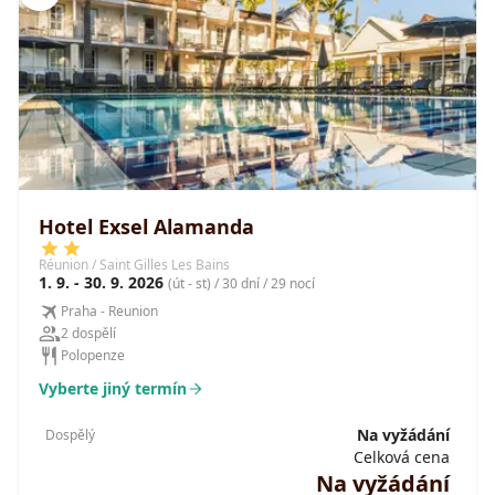
Hotel Exsel Alamanda
Réunion / Saint Gilles Les Bains
1. 9. - 30. 9. 2026
(út - st) / 30 dní / 29 nocí
Praha - Reunion
2 dospělí
Polopenze
Vyberte jiný termín
Na vyžádání
Dospělý
Celková cena
Na vyžádání