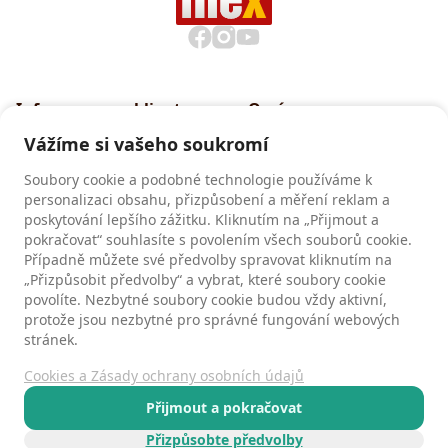
Informace pro klienty
O nás
Všeobecné smluvní
Proč cestovat s INEXem
Vážíme si vašeho soukromí
podmínky CK INEX
Pojištění CK INEX
Soubory cookie a podobné technologie používáme k
Zásady a informace o
personalizaci obsahu, přizpůsobení a měření reklam a
zpracování osobních údajů
poskytování lepšího zážitku. Kliknutím na „Přijmout a
pokračovat“ souhlasíte s povolením všech souborů cookie.
Případně můžete své předvolby spravovat kliknutím na
„Přizpůsobit předvolby“ a vybrat, které soubory cookie
Recenze
povolíte. Nezbytné soubory cookie budou vždy aktivní,
Recenze našich klientů
protože jsou nezbytné pro správné fungování webových
stránek.
Cookies a Zásady ochrany osobních údajů
Kontakty
Všeobecné smluvní podmínky
Přijmout a pokračovat
Zásady ochrany osobních údajů
Přizpůsobte předvolby
© 1991 - 2026 CK INEX - exotické zájezdy na míru!