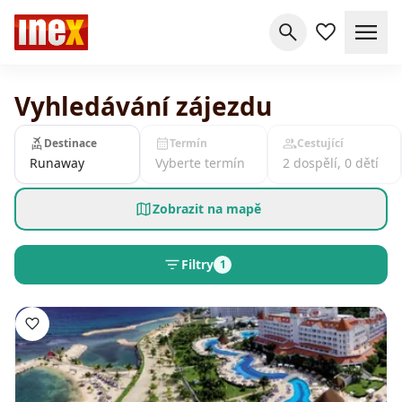
Vyhledávání zájezdu
Destinace
Termín
Cestující
Runaway
Vyberte termín
2 dospělí, 0 dětí
Zobrazit na mapě
Filtry
1