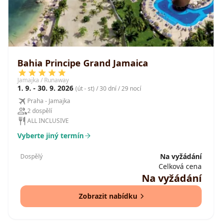
Bahia Principe Grand Jamaica
Jamajka / Runaway
1. 9. - 30. 9. 2026
(út - st) / 30 dní / 29 nocí
Praha - Jamajka
2 dospělí
ALL INCLUSIVE
Vyberte jiný termín
Na vyžádání
Dospělý
Celková cena
Na vyžádání
Zobrazit nabídku