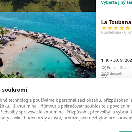
Vyberte jiný t
La Toubana
Guadeloupe / Gran
1. 9. - 30. 9. 20
Praha - Guade
2 dospělí
Polopenze
Vyberte jiný t
o soukromí
bné technologie používáme k personalizaci obsahu, přizpůsobení 
žitku. Kliknutím na „Přijmout a pokračovat“ souhlasíte s povolením
La Creole B
edvolby spravovat kliknutím na „Přizpůsobit předvolby“ a vybrat, 
ubory cookie budou vždy aktivní, protože jsou nezbytné pro správ
Guadeloupe / Gran