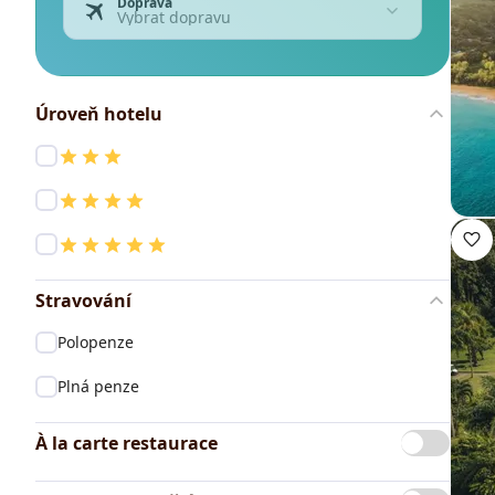
Doprava
Vybrat dopravu
Úroveň hotelu
Stravování
Polopenze
Plná penze
À la carte restaurace