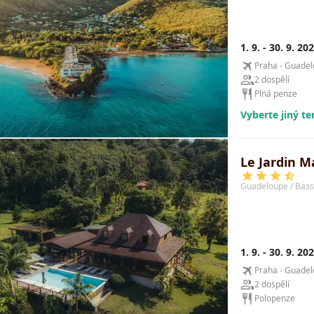
1. 9. - 30. 9. 20
Praha - Guade
2 dospělí
Plná penze
Vyberte jiný t
Le Jardin M
Guadeloupe / Bass
1. 9. - 30. 9. 20
Praha - Guade
2 dospělí
Polopenze