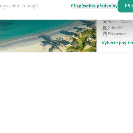
any osobních údajů
Přizpůsobte předvolby
Při
1. 9. - 30. 9. 20
Praha - Guade
2 dospělí
Plná penze
Vyberte jiný t