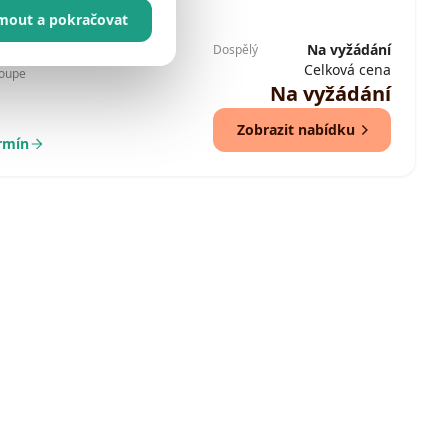
jmout a pokračovat
26
(út - st) / 30 dní / 29 nocí
Na vyžádání
Dospělý
Celková cena
loupe
Na vyžádání
Zobrazit nabídku
ermín