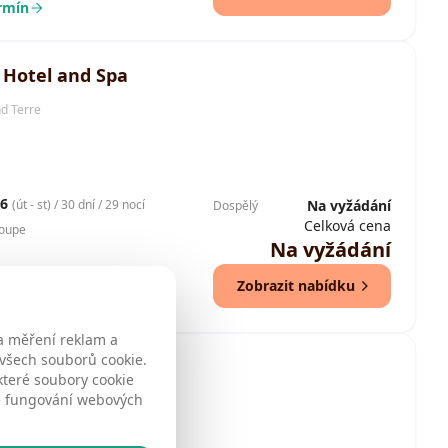
ermín
 Hotel and Spa
d Terre
26
(út - st) / 30 dní / 29 nocí
Na vyžádání
Dospělý
Celková cena
loupe
Na vyžádání
Zobrazit nabídku
ermín
a měření reklam a
 všech souborů cookie.
each Hotel and Spa
které soubory cookie
né fungování webových
d Terre