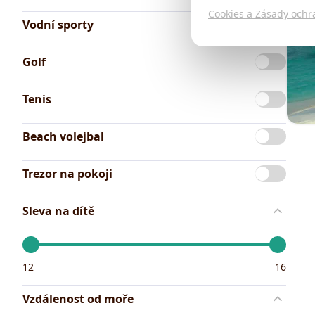
Cookies a Zásady ochr
Vodní sporty
Golf
Tenis
Beach volejbal
Trezor na pokoji
Sleva na dítě
Minimální cena
Maximální cena
12
16
Vzdálenost od moře