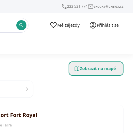
222 521 774
exotika@ckinex.cz
Mé zájezdy
Přihlásit se
Zobrazit na mapě
ort Fort Royal
e Terre