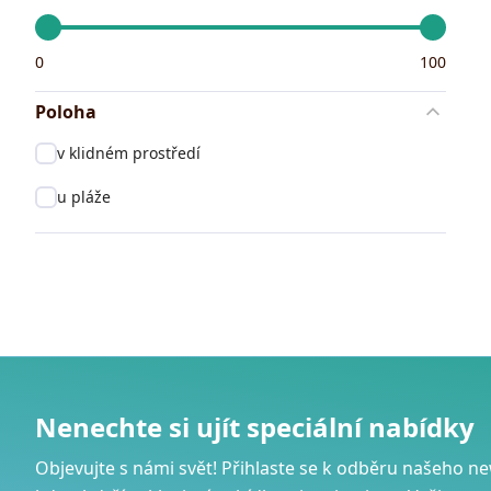
Minimální cena
Maximální cena
0
100
Poloha
v klidném prostředí
u pláže
Nenechte si ujít speciální nabídky
Objevujte s námi svět! Přihlaste se k odběru našeho ne