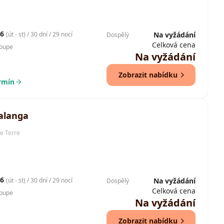
26
(út - st) / 30 dní / 29 nocí
Na vyžádání
Dospělý
Celková cena
loupe
Na vyžádání
Zobrazit nabídku
ermín
alanga
e Terre
26
(út - st) / 30 dní / 29 nocí
Na vyžádání
Dospělý
Celková cena
loupe
Na vyžádání
Zobrazit nabídku