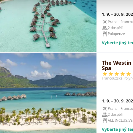
1. 9. - 30. 9. 20
Praha - Franco
2 dospělí
Polopenze
Vyberte jiný t
The Westin
Spa
Francouzská Polyn
1. 9. - 30. 9. 20
Praha - Franco
2 dospělí
ALL INCLUSIVE
Vyberte jiný t