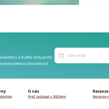
wsletteru a buďte vždy první,
ezapomenutelnou dovolenou!
nty
O nás
Recenze
odmínky
Proč cestovat s INEXem
Recenze n