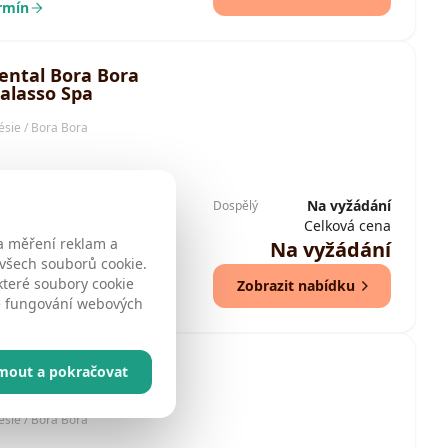
ermín
ental Bora Bora
alasso Spa
ésie / Bora Bora
26
(út - st) / 30 dní / 29 nocí
Na vyžádání
Dospělý
Celková cena
uzská Polynésie
a měření reklam a
Na vyžádání
 všech souborů cookie.
které soubory cookie
Zobrazit nabídku
ermín
né fungování webových
ental Bora Bora Le
jmout a pokračovat
rt
ésie / Bora Bora