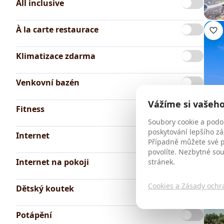
All inclusive
À la carte restaurace
Klimatizace zdarma
Venkovní bazén
Vážíme si vašeh
Fitness
Soubory cookie a podo
poskytování lepšího zá
Internet
Případně můžete své př
povolíte. Nezbytné so
Internet na pokoji
stránek.
Cookies a Zásady ochr
Dětský koutek
Potápění