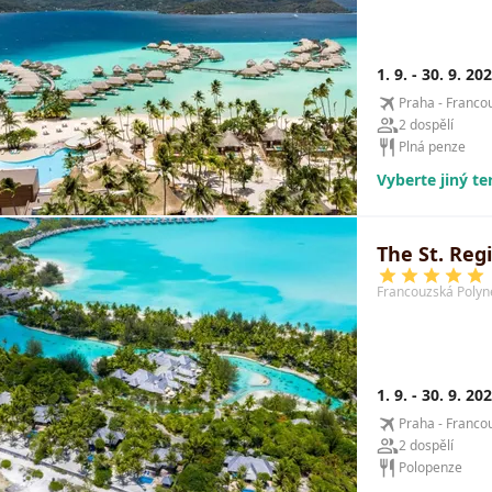
1. 9. - 30. 9. 20
Praha - Franco
2 dospělí
Plná penze
Vyberte jiný t
The St. Reg
Francouzská Polyn
1. 9. - 30. 9. 20
Praha - Franco
2 dospělí
Polopenze