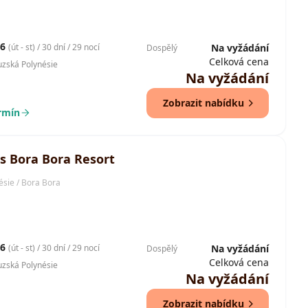
26
(út - st) / 30 dní / 29 nocí
Na vyžádání
Dospělý
Celková cena
uzská Polynésie
Na vyžádání
Zobrazit nabídku
ermín
is Bora Bora Resort
ésie / Bora Bora
26
(út - st) / 30 dní / 29 nocí
Na vyžádání
Dospělý
Celková cena
uzská Polynésie
Na vyžádání
Zobrazit nabídku