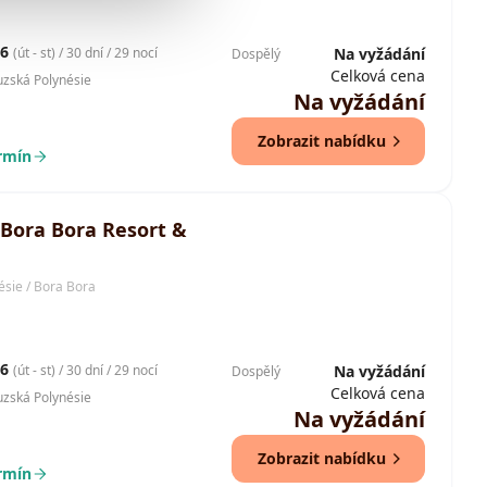
26
(út - st) / 30 dní / 29 nocí
Na vyžádání
Dospělý
Celková cena
uzská Polynésie
Na vyžádání
Zobrazit nabídku
ermín
 Bora Bora Resort &
ésie / Bora Bora
26
(út - st) / 30 dní / 29 nocí
Na vyžádání
Dospělý
Celková cena
uzská Polynésie
Na vyžádání
Zobrazit nabídku
ermín