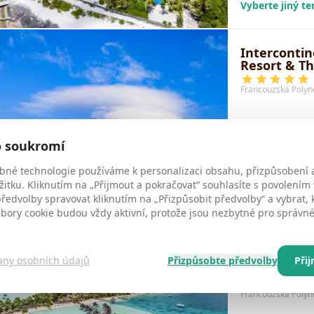
Vyberte jiný t
Intercontin
Resort & Th
Francouzská Polyn
1. 9. - 30. 9. 20
o soukromí
Praha - Franco
bné technologie používáme k personalizaci obsahu, přizpůsobení 
2 dospělí
žitku. Kliknutím na „Přijmout a pokračovat“ souhlasíte s povolením
Polopenze
edvolby spravovat kliknutím na „Přizpůsobit předvolby“ a vybrat, 
Vyberte jiný t
ubory cookie budou vždy aktivní, protože jsou nezbytné pro správ
Intercontin
any osobních údajů
Přizpůsobte předvolby
Při
Moana Reso
Francouzská Polyn