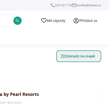
222 521 774
exotika@ckinex.cz
Mé zájezdy
Přihlásit se
Zobrazit na mapě
a by Pearl Resorts
ésie / Bora Bora