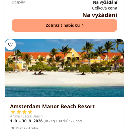
Na vyžádání
Dospělý
Celková cena
Na vyžádání
Zobrazit nabídku
Amsterdam Manor Beach Resort
Aruba / Eagle Beach
1. 9. - 30. 9. 2026
(út - st) / 30 dní / 29 nocí
Praha - Aruba