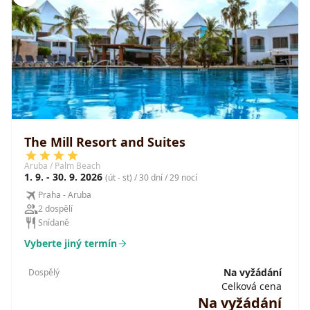
The Mill Resort and Suites
Aruba / Palm Beach
1. 9. - 30. 9. 2026
(út - st) / 30 dní / 29 nocí
Praha - Aruba
2 dospělí
Snídaně
Vyberte jiný termín
Na vyžádání
Dospělý
Celková cena
Na vyžádání