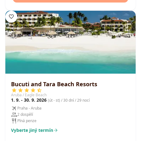
Bucuti and Tara Beach Resorts
Aruba / Eagle Beach
1. 9. - 30. 9. 2026
(út - st) / 30 dní / 29 nocí
Praha - Aruba
2 dospělí
Plná penze
Vyberte jiný termín