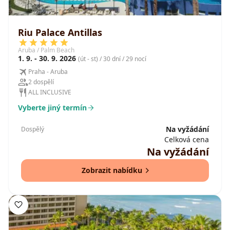
Riu Palace Antillas
Aruba / Palm Beach
1. 9. - 30. 9. 2026
(út - st) / 30 dní / 29 nocí
Praha - Aruba
2 dospělí
ALL INCLUSIVE
Vyberte jiný termín
Na vyžádání
Dospělý
Celková cena
Na vyžádání
Zobrazit nabídku