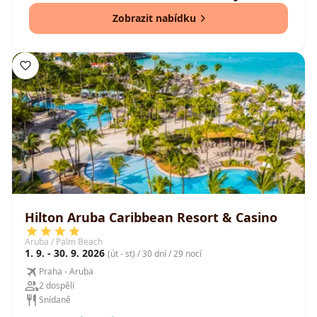
Zobrazit nabídku
Hilton Aruba Caribbean Resort & Casino
Aruba / Palm Beach
1. 9. - 30. 9. 2026
(út - st) / 30 dní / 29 nocí
Praha - Aruba
2 dospělí
Snídaně