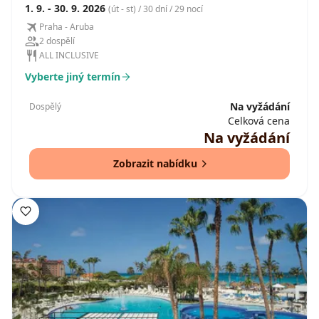
1. 9. - 30. 9. 2026
(út - st) / 30 dní / 29 nocí
Praha - Aruba
2 dospělí
ALL INCLUSIVE
Vyberte jiný termín
Na vyžádání
Dospělý
Celková cena
Na vyžádání
Zobrazit nabídku