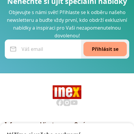
Nenechte si ujít speciální nabídky
Objevujte s námi svět! Přihlaste se k odběru našeho
newsletteru a buďte vždy první, kdo obdrží exkluzivní
nabídky a inspiraci pro Vaši nezapomenutelnou
dovolenou!
Přihlásit se
Informace pro klienty
O nás
Všeobecné smluvní
Proč cestovat s INEXem