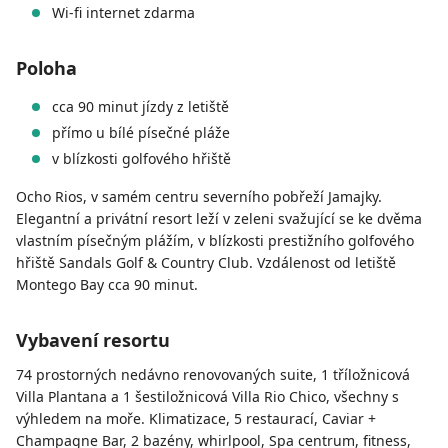
Wi-fi internet zdarma
Poloha
cca 90 minut jízdy z letiště
přímo u bílé písečné pláže
v blízkosti golfového hřiště
Ocho Rios, v samém centru severního pobřeží Jamajky.
Elegantní a privátní resort leží v zeleni svažující se ke dvěma
vlastním písečným plážím, v blízkosti prestižního golfového
hřiště Sandals Golf & Country Club. Vzdálenost od letiště
Montego Bay cca 90 minut.
Vybavení resortu
74 prostorných nedávno renovovaných suite, 1 tříložnicová
Villa Plantana a 1 šestiložnicová Villa Rio Chico, všechny s
výhledem na moře. Klimatizace, 5 restaurací, Caviar +
Champagne Bar, 2 bazény, whirlpool, Spa centrum, fitness,