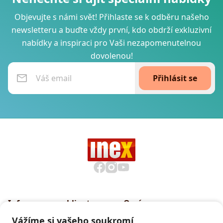
Objevujte s námi svět! Přihlaste se k odběru našeho
newsletteru a buďte vždy první, kdo obdrží exkluzivní
nabídky a inspiraci pro Vaši nezapomenutelnou
dovolenou!
Přihlásit se
Informace pro klienty
O nás
Všeobecné smluvní
Proč cestovat s INEXem
Vážíme si vašeho soukromí