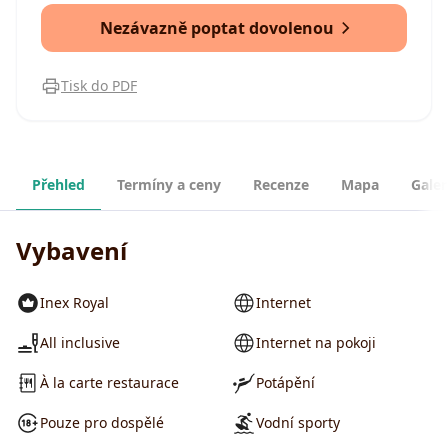
Nezávazně poptat dovolenou
Tisk do PDF
Přehled
Termíny a ceny
Recenze
Mapa
Galer
Vybavení
Inex Royal
Internet
All inclusive
Internet na pokoji
À la carte restaurace
Potápění
Pouze pro dospělé
Vodní sporty