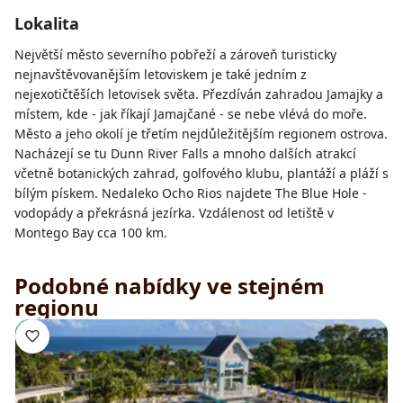
Lokalita
Největší město severního pobřeží a zároveň turisticky
nejnavštěvovanějším letoviskem je také jedním z
nejexotičtěších letovisek světa. Přezdíván zahradou Jamajky a
místem, kde - jak říkají Jamajčané - se nebe vlévá do moře.
Město a jeho okolí je třetím nejdůležitějším regionem ostrova.
Nacházejí se tu Dunn River Falls a mnoho dalších atrakcí
včetně botanických zahrad, golfového klubu, plantáží a pláží s
bílým pískem. Nedaleko Ocho Rios najdete The Blue Hole -
vodopády a překrásná jezírka. Vzdálenost od letiště v
Montego Bay cca 100 km.
Podobné nabídky ve stejném
regionu