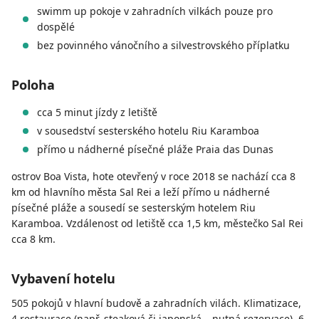
swimm up pokoje v zahradních vilkách pouze pro
dospělé
bez povinného vánočního a silvestrovského příplatku
Poloha
cca 5 minut jízdy z letiště
v sousedství sesterského hotelu Riu Karamboa
přímo u nádherné písečné pláže Praia das Dunas
ostrov Boa Vista, hote otevřený v roce 2018 se nachází cca 8
km od hlavního města Sal Rei a leží přímo u nádherné
písečné pláže a sousedí se sesterským hotelem Riu
Karamboa. Vzdálenost od letiště cca 1,5 km, městečko Sal Rei
cca 8 km.
Vybavení hotelu
505 pokojů v hlavní budově a zahradních vilách. Klimatizace,
4 restaurace (např. steaková či japonská – nutná rezervace), 6