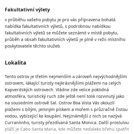
Fakultativní výlety
v průběhu vašeho pobytu je pro vás připravena bohatá
nabídka fakultativních výletů, s podrobnou nabídkou
fakultativních výletů se můžete seznámit v místě pobytu,
průběh a obsah fakultativních výletů je plně v režii místního
poskytovatele těchto služeb
Lokalita
Tento ostrov je třetím nejmenším a zároveň nejvýchodnějším
ostrovem, lákající turisty nejkrásnějšími plážemi na celých
Kapverdských ostrovech. Vládne zde velice poklidná
atmosféra, turistický ruch zde ještě není tolik rozvinutý jako
na sousedním ostrově Sal. Ostrov Boa Vista Vás okouzlí
plážemi s bílým, jemným pískem a mořem s průzračně čistou
vodou, vybízející ke koupání. Nejznámější z nich se nazývá
Curranlinho, turisty přezdívaná Santa Monica. Další proslulou
pláží je Cabo Santa Maria, kde můžete nedaleko břehu spatřit