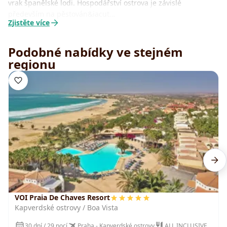
vrak španělské lodi. Hospodářství ostrova je závislé
především na pěstován&iacut…
Zjistěte více
Podobné nabídky ve stejném
regionu
VOI Praia De Chaves Resort
Kapverdské ostrovy / Boa Vista
30 dní / 29 nocí
Praha - Kapverdské ostrovy
ALL INCLUSIVE