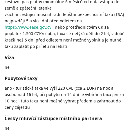
cestovní pas platný minimálně 6 měsíců od data vstupu do
země a zpáteční letenka
všichni cestující musí uhradit letištní bezpečnostní taxu (TSA)
nejpozději 5 a více dní před odletem na
https://www.ease.gov.cv
nebo prostřednictvím CK za
poplatek 1.500 CZK/osoba, taxa se netýká dětí do 2 let, v době
kratší než 5 dní před odletem není možné vyplnit a je nutné
taxu zaplatit po příletu na letišti
Víza
ne
Pobytové taxy
ano - turistická taxa ve výši 220 CVE (cca 2 EUR) na noc a
osobu nad 16 let, při pobytu na 14 dní je vybírána taxa jen za
10 nocí, tuto taxu není možné vybrat předem a zahrnout do
ceny zájezdu
Česky mluvící zástupce místního partnera
ne