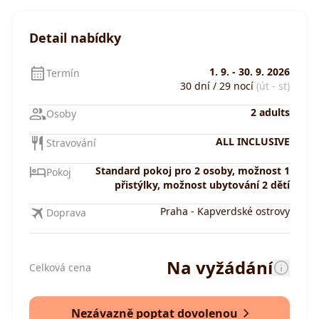
Detail nabídky
1. 9.
-
30. 9. 2026
Termín
30 dní / 29 nocí
(út - st)
2 adults
Osoby
ALL INCLUSIVE
Stravování
Standard pokoj pro 2 osoby, možnost 1
Pokoj
přistýlky, možnost ubytování 2 dětí
Praha
-
Kapverdské ostrovy
Doprava
Na vyžádání
Celková cena
Nezávazně poptat dovolenou