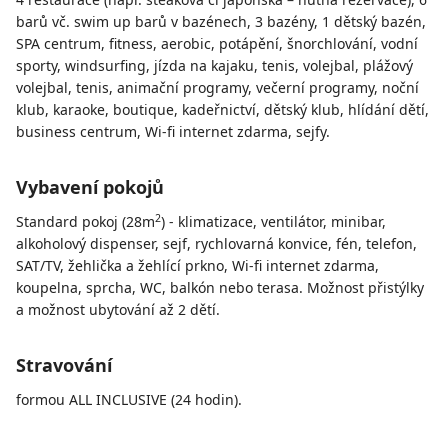
barů vč. swim up barů v bazénech, 3 bazény, 1 dětský bazén,
SPA centrum, fitness, aerobic, potápění, šnorchlování, vodní
sporty, windsurfing, jízda na kajaku, tenis, volejbal, plážový
volejbal, tenis, animační programy, večerní programy, noční
klub, karaoke, boutique, kadeřnictví, dětský klub, hlídání dětí,
business centrum, Wi-fi internet zdarma, sejfy.
Vybavení pokojů
2
Standard pokoj (28m
) - klimatizace, ventilátor, minibar,
alkoholový dispenser, sejf, rychlovarná konvice, fén, telefon,
SAT/TV, žehlička a žehlící prkno, Wi-fi internet zdarma,
koupelna, sprcha, WC, balkón nebo terasa. Možnost přistýlky
a možnost ubytování až 2 dětí.
Stravování
formou ALL INCLUSIVE (24 hodin).