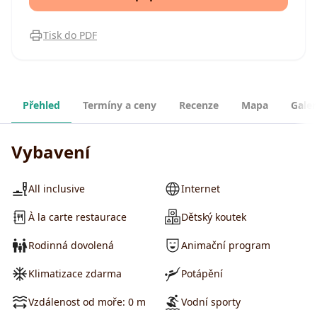
Tisk do PDF
Přehled
Termíny a ceny
Recenze
Mapa
Galer
Vybavení
All inclusive
Internet
À la carte restaurace
Dětský koutek
Rodinná dovolená
Animační program
Klimatizace zdarma
Potápění
Vzdálenost od moře: 0 m
Vodní sporty