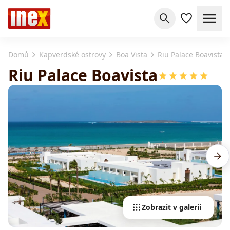
Domů
Kapverdské ostrovy
Boa Vista
Riu Palace Boavista
Riu Palace Boavista
Zobrazit v galerii