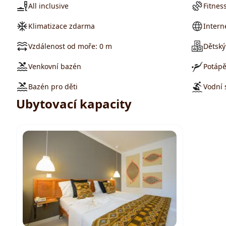
All inclusive
Fitnes
Klimatizace zdarma
Intern
Vzdálenost od moře: 0 m
Dětský
Venkovní bazén
Potápě
Bazén pro děti
Vodní 
Ubytovací kapacity