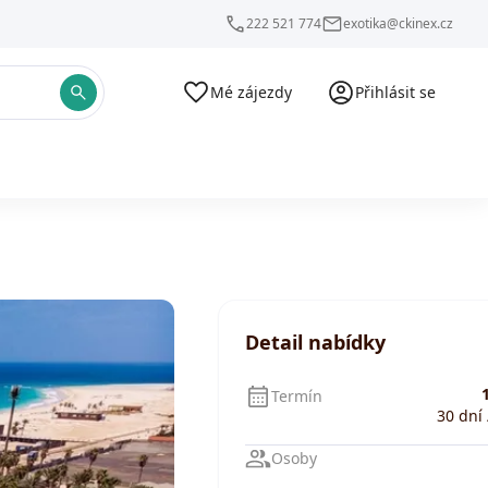
222 521 774
exotika@ckinex.cz
Mé zájezdy
Přihlásit se
Detail nabídky
1
Termín
30 dní 
Osoby