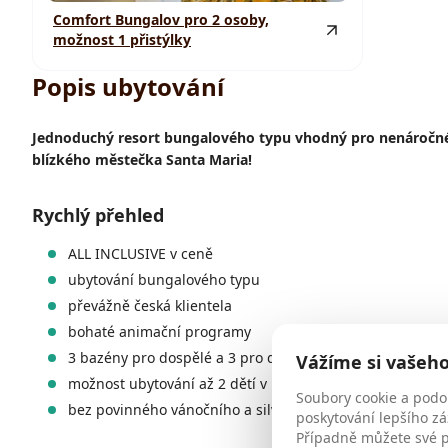
Comfort Bungalov pro 2 osoby,
možnost 1 přistýlky
Popis ubytování
Jednoduchý resort bungalového typu vhodný pro nenáročné k
blízkého městečka Santa Maria!
Rychlý přehled
ALL INCLUSIVE v ceně
ubytování bungalového typu
převážně česká klientela
bohaté animační programy
3 bazény pro dospělé a 3 pro děti
Vážíme si vašeh
možnost ubytování až 2 dětí v pokoji
Soubory cookie a podo
bez povinného vánočního a silvestrovského příplatku
poskytování lepšího zá
Případně můžete své př