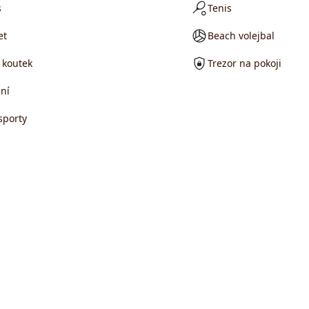
s
Tenis
et
Beach volejbal
 koutek
Trezor na pokoji
ní
sporty