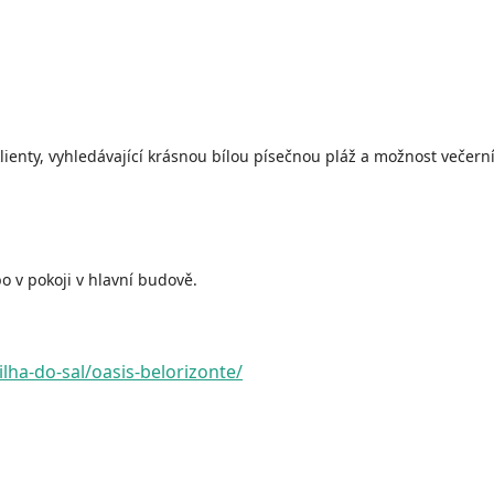
enty, vyhledávající krásnou bílou písečnou pláž a možnost večern
 v pokoji v hlavní budově.
lha-do-sal/oasis-belorizonte/