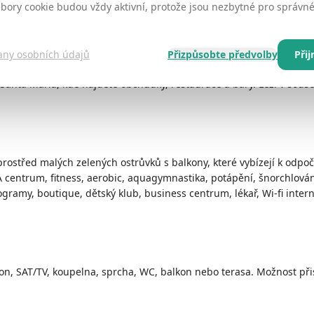
ubory cookie budou vždy aktivní, protože jsou nezbytné pro správ
any osobních údajů
Přizpůsobte předvolby
Při
a Santa Maria, kde najdete obchůdky, restaurace a bary. Leží v sous
ostřed malých zelených ostrůvků s balkony, které vybízejí k odpoč
A centrum, fitness, aerobic, aquagymnastika, potápění, šnorchlován
programy, boutique, dětský klub, business centrum, lékař, Wi-fi inter
lefon, SAT/TV, koupelna, sprcha, WC, balkon nebo terasa. Možnost př