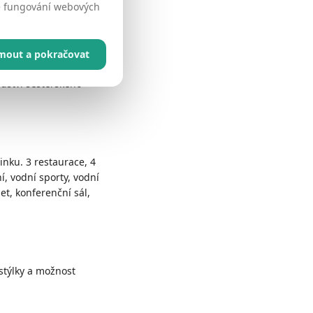
né fungování webových
jmout a pokračovat
edství sesterského
inku. 3 restaurace, 4
í, vodní sporty, vodní
net, konferenční sál,
istýlky a možnost