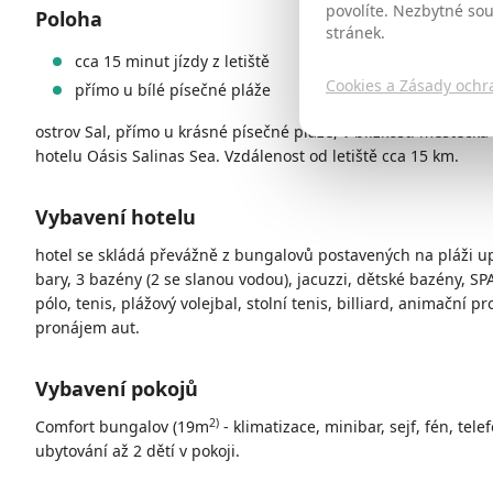
povolíte. Nezbytné so
Poloha
stránek.
cca 15 minut jízdy z letiště
Cookies a Zásady ochr
přímo u bílé písečné pláže
ostrov Sal, přímo u krásné písečné pláže, v blízkosti městečk
hotelu Oásis Salinas Sea. Vzdálenost od letiště cca 15 km.
Vybavení hotelu
hotel se skládá převážně z bungalovů postavených na pláži upr
bary, 3 bazény (2 se slanou vodou), jacuzzi, dětské bazény, SP
pólo, tenis, plážový volejbal, stolní tenis, billiard, animační 
pronájem aut.
Vybavení pokojů
2)
Comfort bungalov (19m
- klimatizace, minibar, sejf, fén, te
ubytování až 2 dětí v pokoji.