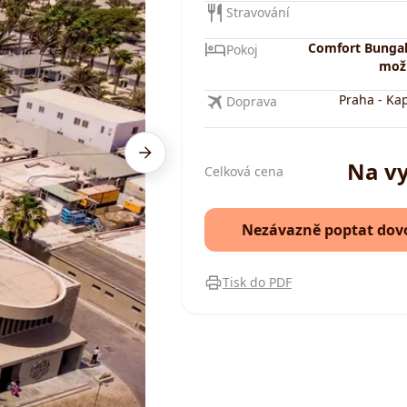
Stravování
Comfort Bungal
Pokoj
možn
Praha
-
Kap
Doprava
Na v
Celková cena
Nezávazně poptat dov
Tisk do PDF