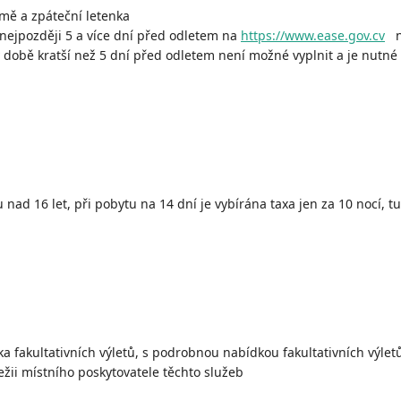
mě a zpáteční letenka
) nejpozději 5 a více dní před odletem na
https://www.ease.gov.cv
ne
v době kratší než 5 dní před odletem není možné vyplnit a je nutné 
u nad 16 let, při pobytu na 14 dní je vybírána taxa jen za 10 nocí, 
 fakultativních výletů, s podrobnou nabídkou fakultativních výlet
ežii místního poskytovatele těchto služeb