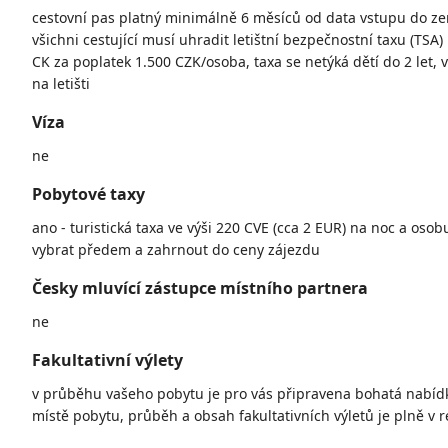
cestovní pas platný minimálně 6 měsíců od data vstupu do ze
všichni cestující musí uhradit letištní bezpečnostní taxu (TSA
CK za poplatek 1.500 CZK/osoba, taxa se netýká dětí do 2 let, 
na letišti
Víza
ne
Pobytové taxy
ano - turistická taxa ve výši 220 CVE (cca 2 EUR) na noc a osob
vybrat předem a zahrnout do ceny zájezdu
Česky mluvící zástupce místního partnera
ne
Fakultativní výlety
v průběhu vašeho pobytu je pro vás připravena bohatá nabídka
místě pobytu, průběh a obsah fakultativních výletů je plně v r