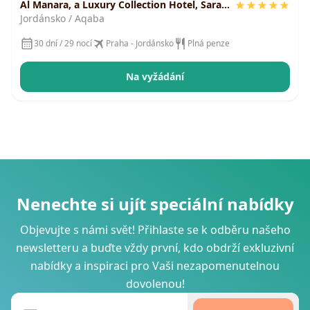
Al Manara, a Luxury Collection Hotel, Saraya
Aqaba
Jordánsko / Aqaba
30 dní / 29 nocí
Praha - Jordánsko
Plná penze
Na vyžádání
Nenechte si ujít speciální nabídky
Objevujte s námi svět! Přihlaste se k odběru našeho
newsletteru a buďte vždy první, kdo obdrží exkluzivní
nabídky a inspiraci pro Vaši nezapomenutelnou
dovolenou!