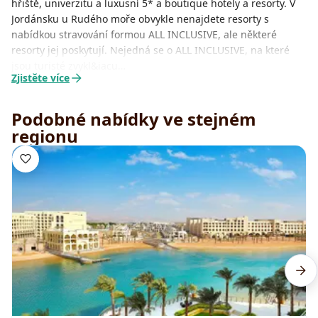
hřiště, univerzitu a luxusní 5* a boutique hotely a resorty. V
Jordánsku u Rudého moře obvykle nenajdete resorty s
nabídkou stravování formou ALL INCLUSIVE, ale některé
resorty jej poskytují. Nejedná se o ALL INCLUSIVE, na které
jsou turisté zvykl&iacu…
Zjistěte více
Podobné nabídky ve stejném
regionu