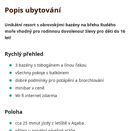
Popis ubytování
Unikátní resort s obrovskými bazény na břehu Rudého
moře vhodný pro rodinnou dovolenou! Slevy pro děti do 16
let!
Rychlý přehled
3 bazény s tobogánem a línou řekou
všechny pokoje s balkónem
dobré podmínky pro potápění a šnorchlování
minibar v ceně
Wi-fi internet zdarma
Poloha
cca 25 minut jízdy z letiště v Aqaba
přímo u privátní písečné pláže