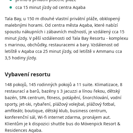
cca 15 minut jízdy od centra Aqaba
Tala Bay, u 150 m dlouhé vlastní privátní pláže, obklopený
malebnými horami. Od centra města Aqaba, které nabízí
spoustu nákupních i zábavních možností, je vzdálený cca 15
minut jízdy. V pěší vzdálenosti od Tala Bay Resortu - komplexu
s marinou, obchůdky, restauracemi a bary. Vzdálenost od
letiště v Aqaba cca 25 minut jízdy, od letiště v Ammanu cca
3,5 hodiny jízdy.
Vybavení resortu
148 pokojů, 145 rodinných pokojů a 11 suite. Klimatizace, 8
restaurací a barů, bazény s 3 jacuzzi a línou řekou, dětský
bazén, SPA centrum, fitness, potápění, šnorchlování, vodní
sporty, jet-ski, rybaření, plážový volejbal, plážový fotbal,
amfiteátr, boutique, dětský klub, business centrum,
konferenční sál, Wi-fi internet zdarma, pronájem aut.
Klientům je k dispozici shuttle bus do Mövenpick Resort &
Residences Aqaba.