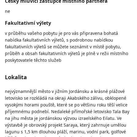
Česky mluvící zástupce místního partnera
ne
Fakultativní výlety
v průběhu vašeho pobytu je pro vás připravena bohatá
nabídka fakultativních výletů, s podrobnou nabídkou
fakultativních výletů se můžete seznámit v místě pobytu,
průběh a obsah fakultativních výletů je plně v režii místního
poskytovatele těchto služeb
Lokalita
nejvýznamnější město v jižním Jordánsku a krásné plážové
letovisko se rozkládá na okraji Akabského zálivu, obklopené
vysokými horami pouště, které se po většinu roku těší velice
příjemnému podnebí. Nedaleké přímořské letovisko Tala Bay
na jihu města je jordánskou výzvou izraelského Eilatu. Ve
výstavbě je obrovský projekt Saraya, který zahrnuje umělou
lagunu s 1,5 km dlouhou pláží, marinu, vodní park, golfové