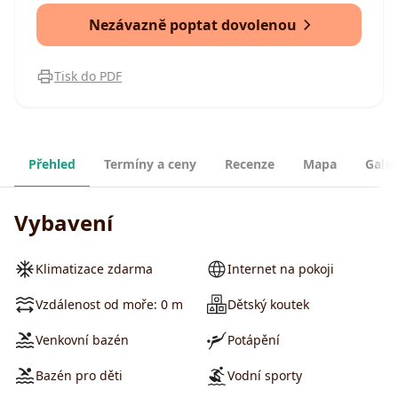
Nezávazně poptat dovolenou
Tisk do PDF
Přehled
Termíny a ceny
Recenze
Mapa
Galer
Vybavení
Klimatizace zdarma
Internet na pokoji
Vzdálenost od moře: 0 m
Dětský koutek
Venkovní bazén
Potápění
Bazén pro děti
Vodní sporty