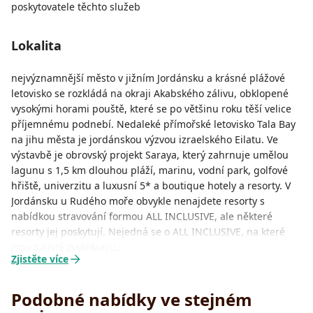
poskytovatele těchto služeb
Lokalita
nejvýznamnější město v jižním Jordánsku a krásné plážové
letovisko se rozkládá na okraji Akabského zálivu, obklopené
vysokými horami pouště, které se po většinu roku těší velice
příjemnému podnebí. Nedaleké přímořské letovisko Tala Bay
na jihu města je jordánskou výzvou izraelského Eilatu. Ve
výstavbě je obrovský projekt Saraya, který zahrnuje umělou
lagunu s 1,5 km dlouhou pláží, marinu, vodní park, golfové
hřiště, univerzitu a luxusní 5* a boutique hotely a resorty. V
Jordánsku u Rudého moře obvykle nenajdete resorty s
nabídkou stravování formou ALL INCLUSIVE, ale některé
resorty jej poskytují. Nejedná se o ALL INCLUSIVE, na které
jsou turisté zvykl&iacu…
Zjistěte více
Podobné nabídky ve stejném