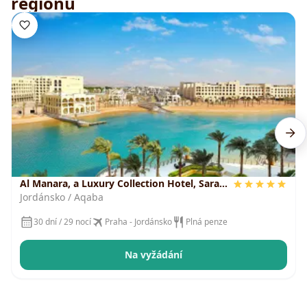
regionu
Al Manara, a Luxury Collection Hotel, Saraya
Aqaba
Jordánsko / Aqaba
30 dní / 29 nocí
Praha - Jordánsko
Plná penze
Na vyžádání