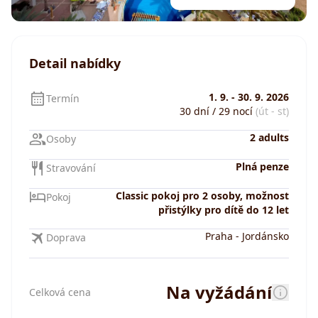
Detail nabídky
1. 9.
-
30. 9. 2026
Termín
30 dní / 29 nocí
(út - st)
2 adults
Osoby
Plná penze
Stravování
Classic pokoj pro 2 osoby, možnost
Pokoj
přistýlky pro dítě do 12 let
Praha
-
Jordánsko
Doprava
Na vyžádání
Celková cena