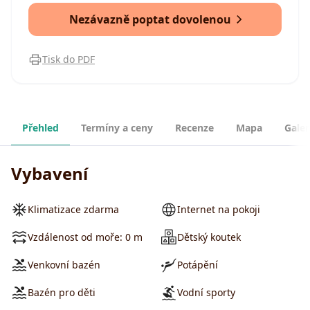
Nezávazně poptat dovolenou
Tisk do PDF
Přehled
Termíny a ceny
Recenze
Mapa
Galer
Vybavení
Klimatizace zdarma
Internet na pokoji
Vzdálenost od moře: 0 m
Dětský koutek
Venkovní bazén
Potápění
Bazén pro děti
Vodní sporty