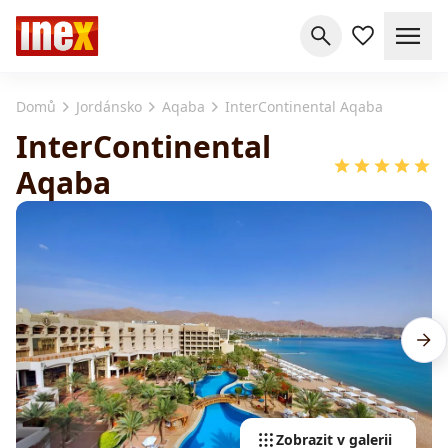
Domů
Jordánsko
Aqaba
InterContinental Aqaba
InterContinental
Aqaba
Zobrazit v galerii