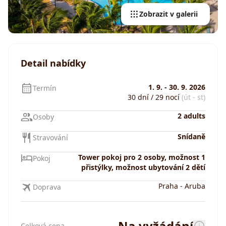
Zobrazit v galerii
Detail nabídky
1. 9.
-
30. 9. 2026
Termín
30 dní / 29 nocí
(út - st)
2 adults
Osoby
Snídaně
Stravování
Tower pokoj pro 2 osoby, možnost 1
Pokoj
přistýlky, možnost ubytování 2 dětí
Praha
-
Aruba
Doprava
Na vyžádání
Celková cena