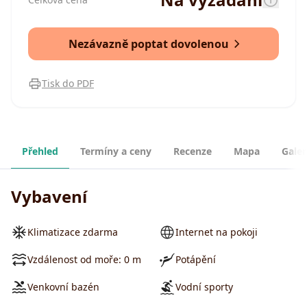
Nezávazně poptat dovolenou
Tisk do PDF
Přehled
Termíny a ceny
Recenze
Mapa
Galer
Vybavení
Klimatizace zdarma
Internet na pokoji
Vzdálenost od moře: 0 m
Potápění
Venkovní bazén
Vodní sporty