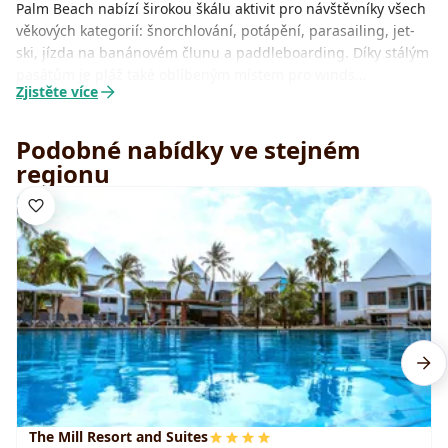
Palm Beach nabízí širokou škálu aktivit pro návštěvníky všech
věkových kategorií: šnorchlování, potápění, parasailing, jet-
ski, jízda na banánovém člunu a paddleboarding. Díky stálým
pasátům je pláž také oblíbeným místem pro winds…
Zjistěte více
Podobné nabídky ve stejném
regionu
The Mill Resort and Suites