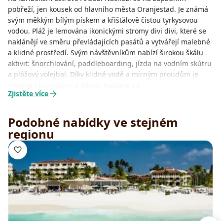
pobřeží, jen kousek od hlavního města Oranjestad. Je známá
svým měkkým bílým pískem a křišťálově čistou tyrkysovou
vodou. Pláž je lemována ikonickými stromy divi divi, které se
naklánějí ve směru převládajících pasátů a vytvářejí malebné
a klidné prostředí. Svým návštěvníkům nabízí širokou škálu
aktivit: šnorchlování, paddleboarding, jízda na vodním skútru
a plážový volejbal. Díky klidné vodě a mírným proudům je
vhodná i pro rodiny s dětmi. Najdete zd…
Zjistěte více
Podobné nabídky ve stejném
regionu