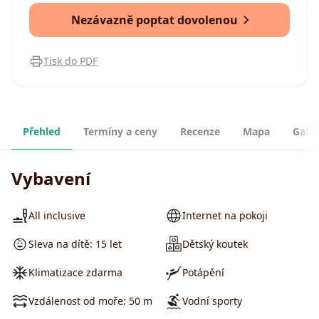
Nezávazně poptat dovolenou
Tisk do PDF
Přehled
Termíny a ceny
Recenze
Mapa
Galer
Vybavení
All inclusive
Internet na pokoji
Sleva na dítě: 15 let
Dětský koutek
Klimatizace zdarma
Potápění
Vzdálenost od moře: 50 m
Vodní sporty