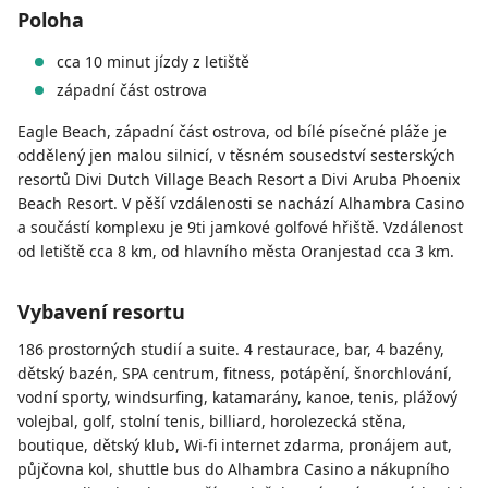
Poloha
cca 10 minut jízdy z letiště
západní část ostrova
Eagle Beach, západní část ostrova, od bílé písečné pláže je
oddělený jen malou silnicí, v těsném sousedství sesterských
resortů Divi Dutch Village Beach Resort a Divi Aruba Phoenix
Beach Resort. V pěší vzdálenosti se nachází Alhambra Casino
a součástí komplexu je 9ti jamkové golfové hřiště. Vzdálenost
od letiště cca 8 km, od hlavního města Oranjestad cca 3 km.
Vybavení resortu
186 prostorných studií a suite. 4 restaurace, bar, 4 bazény,
dětský bazén, SPA centrum, fitness, potápění, šnorchlování,
vodní sporty, windsurfing, katamarány, kanoe, tenis, plážový
volejbal, golf, stolní tenis, billiard, horolezecká stěna,
boutique, dětský klub, Wi-fi internet zdarma, pronájem aut,
půjčovna kol, shuttle bus do Alhambra Casino a nákupního