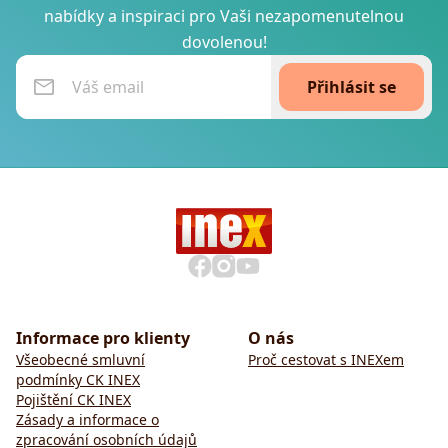
nabídky a inspiraci pro Vaši nezapomenutelnou
dovolenou!
Přihlásit se
Informace pro klienty
O nás
Všeobecné smluvní
Proč cestovat s INEXem
podmínky CK INEX
Pojištění CK INEX
Zásady a informace o
zpracování osobních údajů