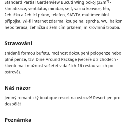
2)
Standard Partial Gardenview Bucuti Wing pokoj (32m
-
klimatizace, ventilátor, minibar, sejf, varná konvice, fén,
žehlička a žehlící prkno, telefon, SAT/TV, multimediální
přípojka, Wi-fi internet zdarma, koupelna, sprcha, WC, balkon
nebo terasa, žehlička s žehlicím prknem, mikrovlnná trouba.
Stravování
snídaně formou bufetu, možnost dokoupení polopenze nebo
plné penze, tzv. Dine Around Package (večeře o 3 chodech -
klienti mají možnost večeřet v dalších 16 restauracích po
ostrově).
Náš názor
Jediný romantický boutique resort na ostrově! Resort jen pro
dospělé!
Poznámka