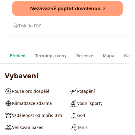
Nezávazně poptat dovolenou
Tisk do PDF
Přehled
Termíny a ceny
Recenze
Mapa
Galer
Vybavení
Pouze pro dospělé
Potápění
Klimatizace zdarma
Vodní sporty
Vzdálenost od moře: 0 m
Golf
Venkovní bazén
Tenis