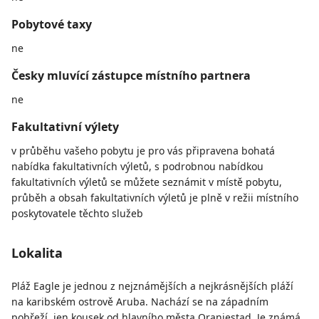
Pobytové taxy
ne
Česky mluvící zástupce místního partnera
ne
Fakultativní výlety
v průběhu vašeho pobytu je pro vás připravena bohatá
nabídka fakultativních výletů, s podrobnou nabídkou
fakultativních výletů se můžete seznámit v místě pobytu,
průběh a obsah fakultativních výletů je plně v režii místního
poskytovatele těchto služeb
Lokalita
Pláž Eagle je jednou z nejznámějších a nejkrásnějších pláží
na karibském ostrově Aruba. Nachází se na západním
pobřeží, jen kousek od hlavního města Oranjestad. Je známá