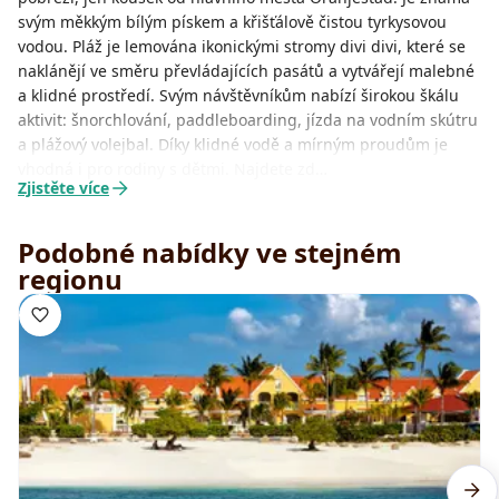
svým měkkým bílým pískem a křišťálově čistou tyrkysovou
vodou. Pláž je lemována ikonickými stromy divi divi, které se
naklánějí ve směru převládajících pasátů a vytvářejí malebné
a klidné prostředí. Svým návštěvníkům nabízí širokou škálu
aktivit: šnorchlování, paddleboarding, jízda na vodním skútru
a plážový volejbal. Díky klidné vodě a mírným proudům je
vhodná i pro rodiny s dětmi. Najdete zd…
Zjistěte více
Podobné nabídky ve stejném
regionu