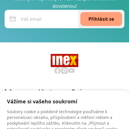
dovolenou!
Přihlásit se
Informace pro klienty
O nás
Všeobecné smluvní
Proč cestovat s INEXem
Vážíme si vašeho soukromí
podmínky CK INEX
Pojištění CK INEX
Soubory cookie a podobné technologie používáme k
Zásady a informace o
personalizaci obsahu, přizpůsobení a měření reklam a
zpracování osobních údajů
poskytování lepšího zážitku. Kliknutím na „Přijmout a
pokračovat“ souhlasíte s povolením všech souborů cookie.