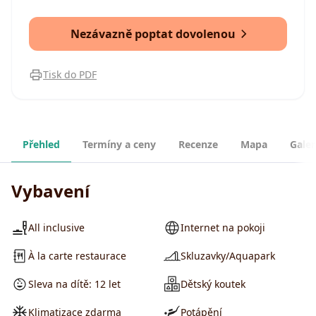
Nezávazně poptat dovolenou
Tisk do PDF
Přehled
Termíny a ceny
Recenze
Mapa
Galer
Vybavení
All inclusive
Internet na pokoji
À la carte restaurace
Skluzavky/Aquapark
Sleva na dítě: 12 let
Dětský koutek
Klimatizace zdarma
Potápění