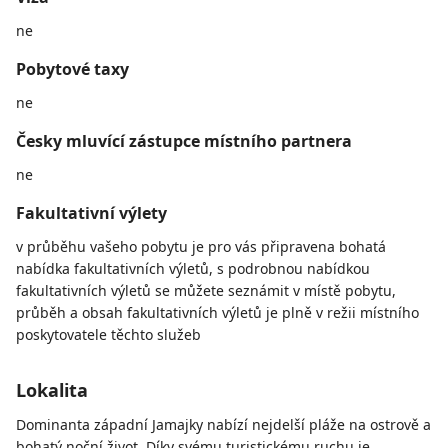
ne
Pobytové taxy
ne
Česky mluvící zástupce místního partnera
ne
Fakultativní výlety
v průběhu vašeho pobytu je pro vás připravena bohatá
nabídka fakultativních výletů, s podrobnou nabídkou
fakultativních výletů se můžete seznámit v místě pobytu,
průběh a obsah fakultativních výletů je plně v režii místního
poskytovatele těchto služeb
Lokalita
Dominanta západní Jamajky nabízí nejdelší pláže na ostrově a
bohatý noční život. Díky svému turistickému ruchu je