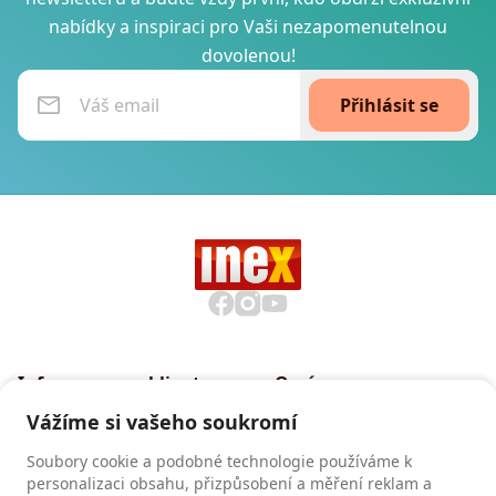
nabídky a inspiraci pro Vaši nezapomenutelnou
dovolenou!
Přihlásit se
Informace pro klienty
O nás
Všeobecné smluvní
Proč cestovat s INEXem
Vážíme si vašeho soukromí
podmínky CK INEX
Pojištění CK INEX
Soubory cookie a podobné technologie používáme k
Zásady a informace o
personalizaci obsahu, přizpůsobení a měření reklam a
zpracování osobních údajů