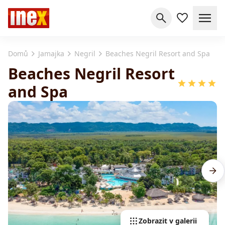
Domů
Jamajka
Negril
Beaches Negril Resort and Spa
Beaches Negril Resort
and Spa
Zobrazit v galerii