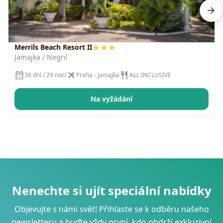
Merrils Beach Resort II
Jamajka / Negril
30 dní / 29 nocí
Praha - Jamajka
ALL INCLUSIVE
Na vyžádání
Nenechte si ujít speciální nabídky
Objevujte s námi svět! Přihlaste se k odběru našeho
newsletteru a buďte vždy první, kdo obdrží exkluzivní