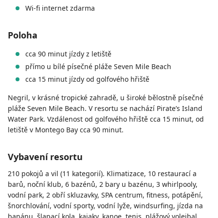
Wi-fi internet zdarma
Poloha
cca 90 minut jízdy z letiště
přímo u bílé písečné pláže Seven Mile Beach
cca 15 minut jízdy od golfového hřiště
Negril, v krásné tropické zahradě, u široké bělostně písečné
pláže Seven Mile Beach. V resortu se nachází Pirate’s Island
Water Park. Vzdálenost od golfového hřiště cca 15 minut, od
letiště v Montego Bay cca 90 minut.
Vybavení resortu
210 pokojů a vil (11 kategorií). Klimatizace, 10 restaurací a
barů, noční klub, 6 bazénů, 2 bary u bazénu, 3 whirlpooly,
vodní park, 2 obří skluzavky, SPA centrum, fitness, potápění,
šnorchlování, vodní sporty, vodní lyže, windsurfing, jízda na
banánu, šlapací kola, kajaky, kanoe, tenis, plážový volejbal,