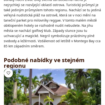
nejrychleji se rozvíjející oblastí ostrova. Turistický průmysl je
také jediným průmyslem tohoto regionu. Nachází se tu jediná
veřejná nudistická pláž na ostrově, která se v noci mění na
taneční parket pro milovníky reggae. V tomto malém městě
obklopeném hotely se rozhodně nudit nebudete. Na jihu
města se nachází golfový klub. Západy slunce jsou tu
uchvacující a magické. Negril symbolizuje prázdniny plné
svobody a ležérnosti. Vzdálenost od letiště v Montego Bay cca
85 km západním směrem.
Podobné nabídky ve stejném
regionu