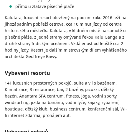
přímo u zlatavé písečné pláže
Kalutara, luxusní resort otevřený na podzim roku 2016 leží na
jihozápadním pobřeží ostrova, cca 10 minut jízdy od centra
historického městečka Kalutara, v klidném místě na samotě u
písečné pláže, z jedné strany omývané řekou Kalu Ganga a z
druhé strany Indickým oceánem. Vzdálenost od letiště cca 2
hodiny jízdy. Resort je dalším mistrovským dílem vyhlášeného
architekta Geoffreye Bawy.
Vybavení resortu
141 luxusních prostorných pokojů, suite a vil s bazénem.
Klimatizace, 3 restaurace, bar, 2 bazény, jacuzzi, dětský
bazén, Anantara SPA centrum, fitness, jóga, vodní sporty,
windsurfing, jízda na banánu, vodní lyže, kajaky, rybaření,
boutique, dětský klub, business centrum, konferenční sál, Wi-
fi internet zdarma, pronájem aut.
Vybavení pokojů