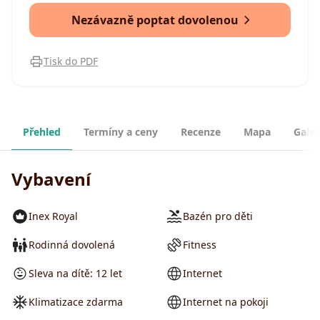
Nezávazně poptat dovolenou
Tisk do PDF
Přehled
Termíny a ceny
Recenze
Mapa
Galer
Vybavení
Inex Royal
Bazén pro děti
Rodinná dovolená
Fitness
Sleva na dítě: 12 let
Internet
Klimatizace zdarma
Internet na pokoji