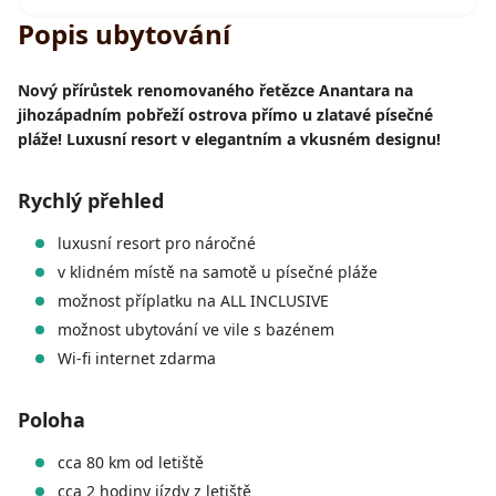
Popis ubytování
Nový přírůstek renomovaného řetězce Anantara na
jihozápadním pobřeží ostrova přímo u zlatavé písečné
pláže! Luxusní resort v elegantním a vkusném designu!
Rychlý přehled
luxusní resort pro náročné
v klidném místě na samotě u písečné pláže
možnost příplatku na ALL INCLUSIVE
možnost ubytování ve vile s bazénem
Wi-fi internet zdarma
Poloha
cca 80 km od letiště
cca 2 hodiny jízdy z letiště