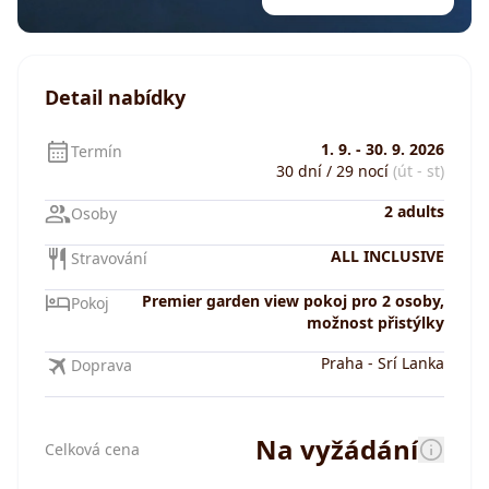
Detail nabídky
1. 9.
-
30. 9. 2026
Termín
30 dní / 29 nocí
(út - st)
2 adults
Osoby
ALL INCLUSIVE
Stravování
Premier garden view pokoj pro 2 osoby,
Pokoj
možnost přistýlky
Praha
-
Srí Lanka
Doprava
Na vyžádání
Celková cena