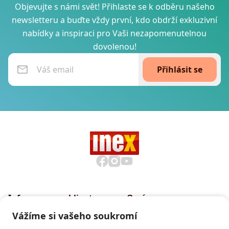
Objevujte s námi svět! Přihlaste se k odběru našeho
newsletteru a buďte vždy první, kdo obdrží exkluzivní
nabídky a inspiraci pro Vaši nezapomenutelnou
dovolenou!
Přihlásit se
Informace pro klienty
O nás
Všeobecné smluvní
Proč cestovat s INEXem
Vážíme si vašeho soukromí
podmínky CK INEX