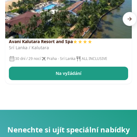
Avani Kalutara Resort and Spa
Srí Lanka / Kalutara
30 dní / 29 nocí
Praha - Srí Lanka
ALL INCLUSIVE
Na vyžádání
Nenechte si ujít speciální nabídky