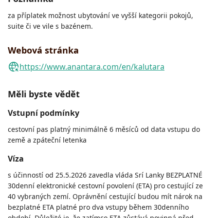
za příplatek možnost ubytování ve vyšší kategorii pokojů,
suite či ve vile s bazénem.
Webová stránka
https://www.anantara.com/en/kalutara
Měli byste vědět
Vstupní podmínky
cestovní pas platný minimálně 6 měsíců od data vstupu do
země a zpáteční letenka
Víza
s účinností od 25.5.2026 zavedla vláda Srí Lanky BEZPLATNÉ
30denní elektronické cestovní povolení (ETA) pro cestující ze
40 vybraných zemí. Oprávnění cestující budou mít nárok na
bezplatné ETA platné pro dva vstupy během 30denního
období. Důležité je, že zatímco ETA zůstává povinná před