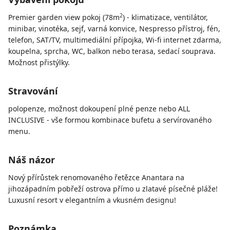
2
Premier garden view pokoj (78m
) - klimatizace, ventilátor,
minibar, vinotéka, sejf, varná konvice, Nespresso přístroj, fén,
telefon, SAT/TV, multimediální přípojka, Wi-fi internet zdarma,
koupelna, sprcha, WC, balkon nebo terasa, sedací souprava.
Možnost přistýlky.
Stravování
polopenze, možnost dokoupení plné penze nebo ALL
INCLUSIVE - vše formou kombinace bufetu a servírovaného
menu.
Náš názor
Nový přírůstek renomovaného řetězce Anantara na
jihozápadním pobřeží ostrova přímo u zlatavé písečné pláže!
Luxusní resort v elegantním a vkusném designu!
Poznámka