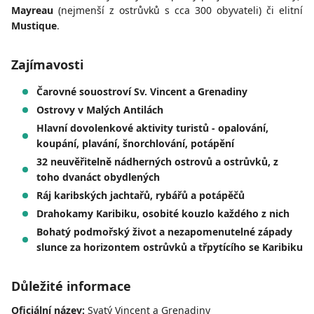
Mayreau
(nejmenší z ostrůvků s cca 300 obyvateli) či elitní
Mustique
.
Zajímavosti
Čarovné souostroví Sv. Vincent a Grenadiny
Ostrovy v Malých Antilách
Hlavní dovolenkové aktivity turistů - opalování,
koupání, plavání, šnorchlování, potápění
32 neuvěřitelně nádherných ostrovů a ostrůvků, z
toho dvanáct obydlených
Ráj karibských jachtařů, rybářů a potápěčů
Drahokamy Karibiku, osobité kouzlo každého z nich
Bohatý podmořský život a nezapomenutelné západy
slunce za horizontem ostrůvků a třpytícího se Karibiku
Důležité informace
Oficiální název:
Svatý Vincent a Grenadiny