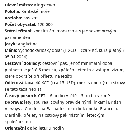
Hlavní město:
Kingstown
Poloha:
Karibské moře
2
Rozloha:
389 km
Počet obyvatel:
120 000
Státní zřízení:
konstituční monarchie s jednokomorovým
parlamentem
Jazyk:
angličtina
Měna:
východokaribský dolar (1 XCD = cca 9 Kč, kurs platný k
05.04.2024)
Cestovní doklady:
cestovní pas, jehož minimální doba
platnosti je ještě 6 měsíců, zpáteční letenka a vstupní vízum,
které obdržíte při příletu na letišti
Odletová taxa:
40 XCD (cca 15 USD), mezi samotnými ostrovy
se tato taxa neplatí
Časový posun k CET:
–6 hodin v létě, –5 hodin v zimě
Doprava:
lety jsou realizovány pravidelnými linkami British
Airways a Condor na Barbados nebo linkami Air France na
Martinik, přelety na ostrovy pak místními leteckými
společnostmi
Orientační doba letu:
9 hodin