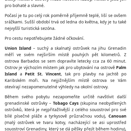
pro bohaté a slavné.
Počasí je tu po celý rok poměrně příjemně teplé, liší se ovšem
srážkami. Sušší období trvá od ledna do května, kdy je tu také
nejvyšší turistická sezóna.
Pro cestu nepotřebujete žádné očkování.
Union Island
– suchý a skalnatý ostrůvek na jihu Grenadin
měří ve svém nejširším místě pouhých pět kilometrů. Z
ostrova Barbados se sem dopravíte letecky cca za 60 minut.
Ostrov je výchozím místem jak pro ubytování na ostrově
Palm
Island
a
Petit St. Vincent
, tak pro plavby na jachtě po
Karibském moři. Na nejjižnějším místě ostrova se Vám
otevírají nezapomenutelné výhledy na okolní ostrovy.
Během svého pobytu nezapomeňte určitě navštívit další
grenadinské ostrůvky –
Tobago Cays
(skupina neobydlených
ostrůvků, která je nejpřitažlivější z celého souostroví pro své
bílé písečné pláže a tyrkysově průzračnou vodu),
Canouan
(malý ostrůvek ve tvaru kotvy, nacházející se asi uprostřed
souostroví Grenadiny, který se dá pěšky přejít během hodiny),