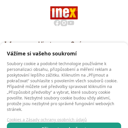
Informace pro klienty
O nás
Všeobecné smluvní
Proč cestovat s INEXem
Vážíme si vašeho soukromí
podmínky CK INEX
Pojištění CK INEX
Soubory cookie a podobné technologie používáme k
Zásady a informace o
personalizaci obsahu, přizpůsobení a měření reklam a
zpracování osobních údajů
poskytování lepšího zážitku. Kliknutím na „Přijmout a
pokračovat“ souhlasíte s povolením všech souborů cookie.
Případně můžete své předvolby spravovat kliknutím na
Recenze
„Přizpůsobit předvolby“ a vybrat, které soubory cookie
povolíte. Nezbytné soubory cookie budou vždy aktivní,
Recenze našich klientů
protože jsou nezbytné pro správné fungování webových
stránek.
Cookies a Zásady ochrany osobních údajů
Kontakty
Všeobecné smluvní podmínky