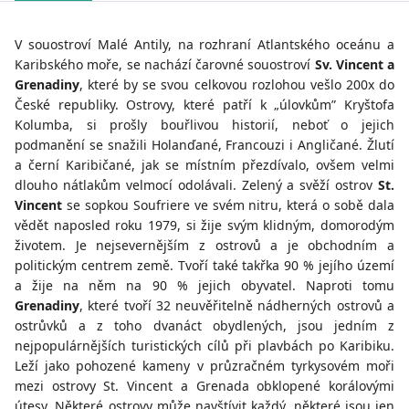
V souostroví Malé Antily, na rozhraní Atlantského oceánu a
Karibského moře, se nachází čarovné souostroví
Sv. Vincent a
Grenadiny
, které by se svou celkovou rozlohou vešlo 200x do
České republiky. Ostrovy, které patří k „úlovkům” Kryštofa
Kolumba, si prošly bouřlivou historií, neboť o jejich
podmanění se snažili Holanďané, Francouzi i Angličané. Žlutí
a černí Karibičané, jak se místním přezdívalo, ovšem velmi
dlouho nátlakům velmocí odolávali. Zelený a svěží ostrov
St.
Vincent
se sopkou Soufriere ve svém nitru, která o sobě dala
vědět naposled roku 1979, si žije svým klidným, domorodým
životem. Je nejsevernějším z ostrovů a je obchodním a
politickým centrem země. Tvoří také takřka 90 % jejího území
a žije na něm na 90 % jejich obyvatel. Naproti tomu
Grenadiny
, které tvoří 32 neuvěřitelně nádherných ostrovů a
ostrůvků a z toho dvanáct obydlených, jsou jedním z
nejpopulárnějších turistických cílů při plavbách po Karibiku.
Leží jako pohozené kameny v průzračném tyrkysovém moři
mezi ostrovy St. Vincent a Grenada obklopené korálovými
útesy. Některé ostrovy může navštívit každý, některé jsou jen