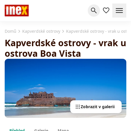
Domů
Kapverdské ostrovy
Kapverdské ostrovy - vrak u ostro
Kapverdské ostrovy - vrak u
ostrova Boa Vista
Zobrazit v galerii
Přehled
Galerie
Mapa