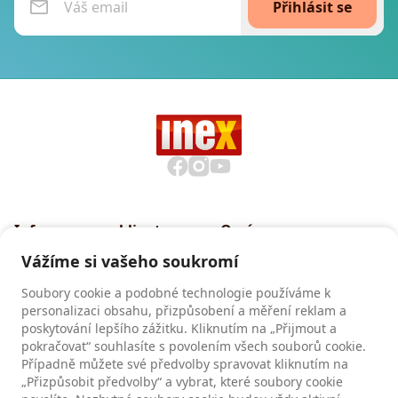
Přihlásit se
Informace pro klienty
O nás
Všeobecné smluvní
Proč cestovat s INEXem
Vážíme si vašeho soukromí
podmínky CK INEX
Pojištění CK INEX
Soubory cookie a podobné technologie používáme k
Zásady a informace o
personalizaci obsahu, přizpůsobení a měření reklam a
zpracování osobních údajů
poskytování lepšího zážitku. Kliknutím na „Přijmout a
pokračovat“ souhlasíte s povolením všech souborů cookie.
Případně můžete své předvolby spravovat kliknutím na
Recenze
„Přizpůsobit předvolby“ a vybrat, které soubory cookie