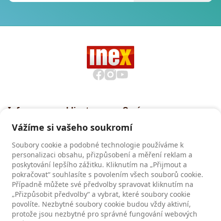
Informace pro klienty
O nás
Všeobecné smluvní
Proč cestovat s INEXem
Vážíme si vašeho soukromí
podmínky CK INEX
Pojištění CK INEX
Soubory cookie a podobné technologie používáme k
Zásady a informace o
personalizaci obsahu, přizpůsobení a měření reklam a
zpracování osobních údajů
poskytování lepšího zážitku. Kliknutím na „Přijmout a
pokračovat“ souhlasíte s povolením všech souborů cookie.
Případně můžete své předvolby spravovat kliknutím na
Recenze
„Přizpůsobit předvolby“ a vybrat, které soubory cookie
povolíte. Nezbytné soubory cookie budou vždy aktivní,
Recenze našich klientů
protože jsou nezbytné pro správné fungování webových