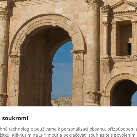
o soukromí
bné technologie používáme k personalizaci obsahu, přizpůsobení 
žitku. Kliknutím na „Přijmout a pokračovat“ souhlasíte s povolením