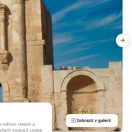
Zobrazit v galerii
a měření reklam a
 všech souborů cookie.