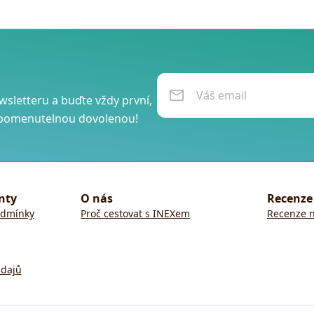
wsletteru a buďte vždy první,
ezapomenutelnou dovolenou!
nty
O nás
Recenze
odmínky
Proč cestovat s INEXem
Recenze n
údajů