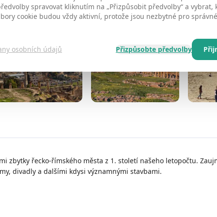
edvolby spravovat kliknutím na „Přizpůsobit předvolby“ a vybrat, 
ubory cookie budou vždy aktivní, protože jsou nezbytné pro správ
any osobních údajů
Přizpůsobte předvolby
Při
ými zbytky řecko-římského města z 1. století našeho letopočtu. Zau
my, divadly a dalšími kdysi významnými stavbami.