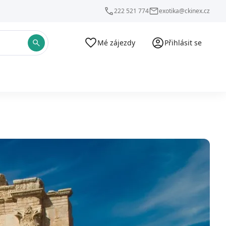
222 521 774
exotika@ckinex.cz
Mé zájezdy
Přihlásit se