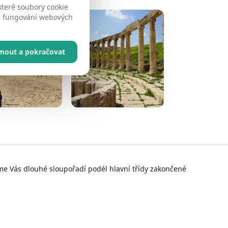
které soubory cookie
né fungování webových
jmout a pokračovat
jme Vás dlouhé sloupořadí podél hlavní třídy zakončené