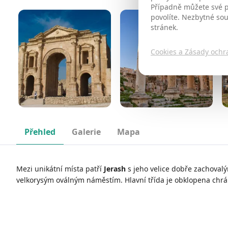
Případně můžete své př
povolíte. Nezbytné so
stránek.
Cookies a Zásady ochr
Přehled
Galerie
Mapa
Mezi unikátní místa patří
Jerash
s jeho velice dobře zachoval
velkorysým oválným náměstím. Hlavní třída je obklopena chrá