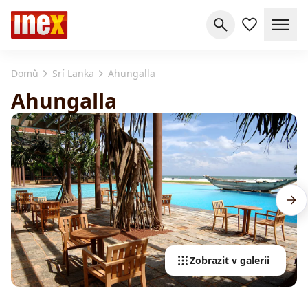
Domů
Srí Lanka
Ahungalla
Ahungalla
Zobrazit v galerii