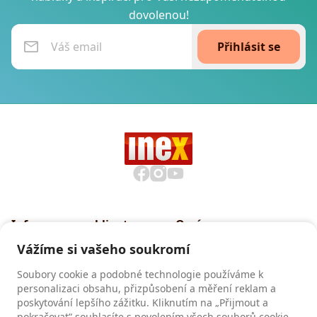
dovolenou!
Přihlásit se
Informace pro klienty
O nás
Všeobecné smluvní
Proč cestovat s INEXem
Vážíme si vašeho soukromí
podmínky CK INEX
Pojištění CK INEX
Soubory cookie a podobné technologie používáme k
Zásady a informace o
personalizaci obsahu, přizpůsobení a měření reklam a
zpracování osobních údajů
poskytování lepšího zážitku. Kliknutím na „Přijmout a
pokračovat“ souhlasíte s povolením všech souborů cookie.