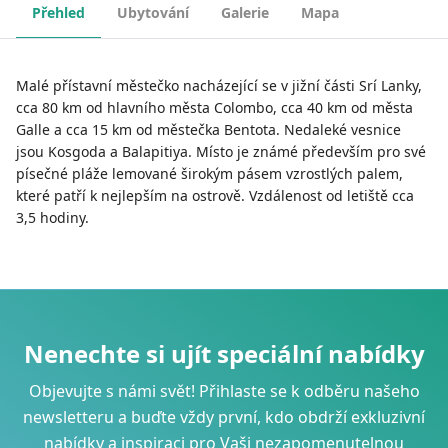
Přehled
Ubytování
Galerie
Mapa
Malé přístavní městečko nacházející se v jižní části Srí Lanky,
cca 80 km od hlavního města Colombo, cca 40 km od města
Galle a cca 15 km od městečka Bentota. Nedaleké vesnice
jsou Kosgoda a Balapitiya. Místo je známé především pro své
písečné pláže lemované širokým pásem vzrostlých palem,
které patří k nejlepším na ostrově. Vzdálenost od letiště cca
3,5 hodiny.
Nenechte si ujít speciální nabídky
Objevujte s námi svět! Přihlaste se k odběru našeho
newsletteru a buďte vždy první, kdo obdrží exkluzivní
nabídky a inspiraci pro Vaši nezapomenutelnou