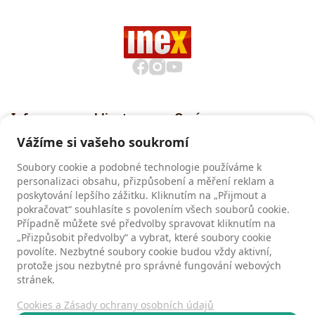
Informace pro klienty
O nás
Všeobecné smluvní
Proč cestovat s INEXem
Vážíme si vašeho soukromí
podmínky CK INEX
Pojištění CK INEX
Soubory cookie a podobné technologie používáme k
Zásady a informace o
personalizaci obsahu, přizpůsobení a měření reklam a
zpracování osobních údajů
poskytování lepšího zážitku. Kliknutím na „Přijmout a
pokračovat“ souhlasíte s povolením všech souborů cookie.
Případně můžete své předvolby spravovat kliknutím na
„Přizpůsobit předvolby“ a vybrat, které soubory cookie
Recenze
povolíte. Nezbytné soubory cookie budou vždy aktivní,
Recenze našich klientů
protože jsou nezbytné pro správné fungování webových
stránek.
Cookies a Zásady ochrany osobních údajů
Kontakty