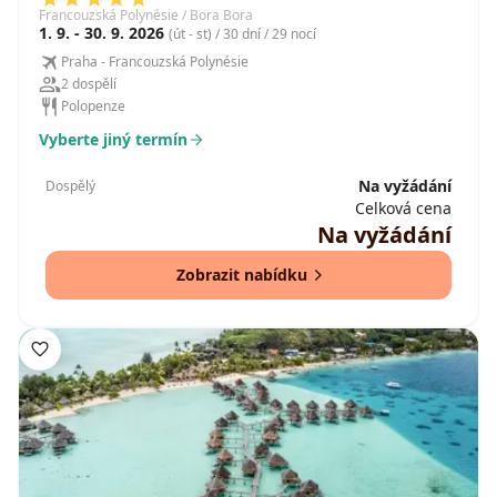
Francouzská Polynésie / Bora Bora
1. 9. - 30. 9. 2026
(út - st) / 30 dní / 29 nocí
Praha - Francouzská Polynésie
2 dospělí
Polopenze
Vyberte jiný termín
Na vyžádání
Dospělý
Celková cena
Na vyžádání
Zobrazit nabídku