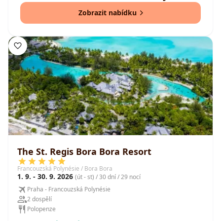
Zobrazit nabídku
The St. Regis Bora Bora Resort
Francouzská Polynésie / Bora Bora
1. 9. - 30. 9. 2026
(út - st) / 30 dní / 29 nocí
Praha - Francouzská Polynésie
2 dospělí
Polopenze