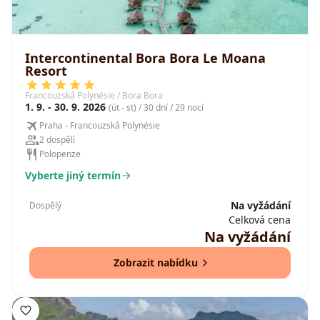
Intercontinental Bora Bora Le Moana
Resort
Francouzská Polynésie / Bora Bora
1. 9. - 30. 9. 2026
(út - st) / 30 dní / 29 nocí
Praha - Francouzská Polynésie
2 dospělí
Polopenze
Vyberte jiný termín
Na vyžádání
Dospělý
Celková cena
Na vyžádání
Zobrazit nabídku