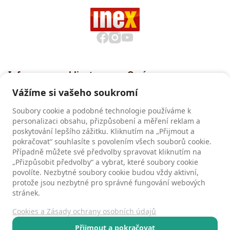
Informace pro klienty
O nás
Všeobecné smluvní
Proč cestovat s INEXem
Vážíme si vašeho soukromí
podmínky CK INEX
Pojištění CK INEX
Soubory cookie a podobné technologie používáme k
Zásady a informace o
personalizaci obsahu, přizpůsobení a měření reklam a
zpracování osobních údajů
poskytování lepšího zážitku. Kliknutím na „Přijmout a
pokračovat“ souhlasíte s povolením všech souborů cookie.
Případně můžete své předvolby spravovat kliknutím na
„Přizpůsobit předvolby“ a vybrat, které soubory cookie
Recenze
povolíte. Nezbytné soubory cookie budou vždy aktivní,
Recenze našich klientů
protože jsou nezbytné pro správné fungování webových
stránek.
Cookies a Zásady ochrany osobních údajů
Kontakty
Všeobecné smluvní podmínky
Přijmout a pokračovat