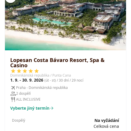
Lopesan Costa Bávaro Resort, Spa &
Casino
Dominikánská republika / Punta Cana
1. 9. - 30. 9. 2026
(út - st) / 30 dní / 29 nocí
Praha - Dominikánská republika
2 dospělí
ALL INCLUSIVE
Vyberte jiný termín
Na vyžádání
Dospělý
Celková cena