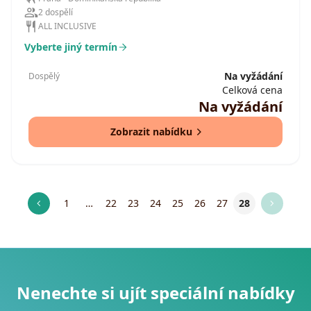
2 dospělí
ALL INCLUSIVE
Vyberte jiný termín
Na vyžádání
Dospělý
Celková cena
Na vyžádání
Zobrazit nabídku
1
…
22
23
24
25
26
27
28
Nenechte si ujít speciální nabídky