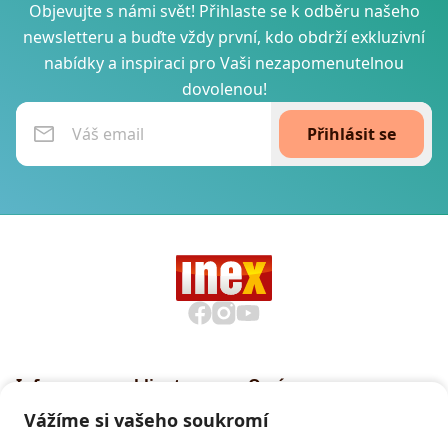
Objevujte s námi svět! Přihlaste se k odběru našeho
newsletteru a buďte vždy první, kdo obdrží exkluzivní
nabídky a inspiraci pro Vaši nezapomenutelnou
dovolenou!
Přihlásit se
Informace pro klienty
O nás
Všeobecné smluvní
Proč cestovat s INEXem
Vážíme si vašeho soukromí
podmínky CK INEX
Pojištění CK INEX