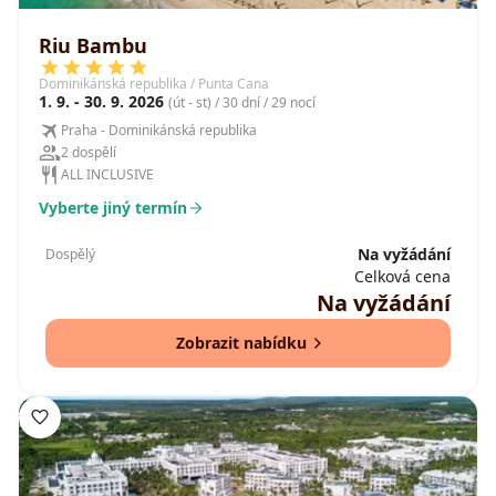
Riu Bambu
Dominikánská republika / Punta Cana
1. 9. - 30. 9. 2026
(út - st) / 30 dní / 29 nocí
Praha - Dominikánská republika
2 dospělí
ALL INCLUSIVE
Vyberte jiný termín
Na vyžádání
Dospělý
Celková cena
Na vyžádání
Zobrazit nabídku