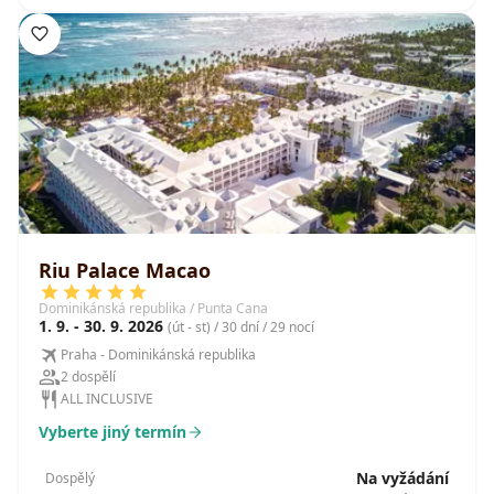
Riu Palace Macao
Dominikánská republika / Punta Cana
1. 9. - 30. 9. 2026
(út - st) / 30 dní / 29 nocí
Praha - Dominikánská republika
2 dospělí
ALL INCLUSIVE
Vyberte jiný termín
Na vyžádání
Dospělý