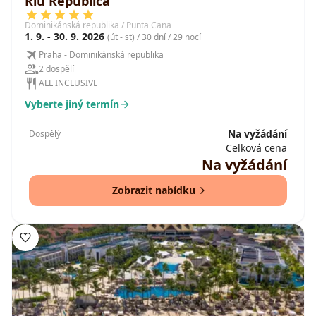
Riu Republica
Dominikánská republika / Punta Cana
1. 9. - 30. 9. 2026
(út - st) / 30 dní / 29 nocí
Praha - Dominikánská republika
2 dospělí
ALL INCLUSIVE
Vyberte jiný termín
Na vyžádání
Dospělý
Celková cena
Na vyžádání
Zobrazit nabídku