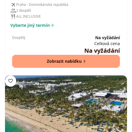
Praha - Dominikánská republika
2 dospělí
ALL INCLUSIVE
Vyberte jiný termín
Na vyžádání
Dospělý
Celková cena
Na vyžádání
Zobrazit nabídku