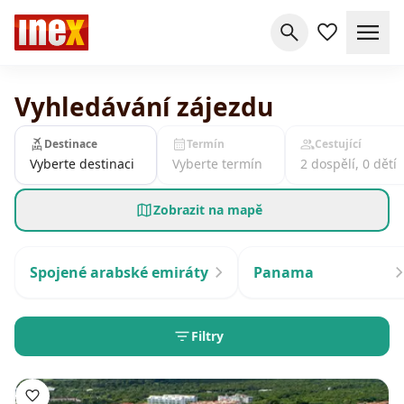
Vyhledávání zájezdu
Destinace
Termín
Cestující
Vyberte destinaci
Vyberte termín
2 dospělí, 0 dětí
Zobrazit na mapě
Spojené arabské emiráty
Panama
Filtry