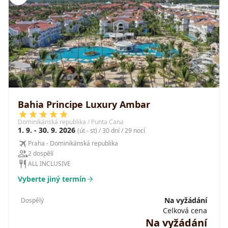
Bahia Principe Luxury Ambar
Dominikánská republika / Punta Cana
1. 9. - 30. 9. 2026
(út - st) / 30 dní / 29 nocí
Praha - Dominikánská republika
2 dospělí
ALL INCLUSIVE
Vyberte jiný termín
Na vyžádání
Dospělý
Celková cena
Na vyžádání