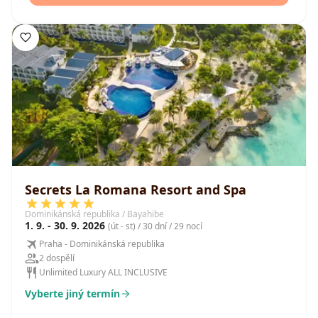
Secrets La Romana Resort and Spa
Dominikánská republika / Bayahibe
1. 9. - 30. 9. 2026
(út - st) / 30 dní / 29 nocí
Praha - Dominikánská republika
2 dospělí
Unlimited Luxury ALL INCLUSIVE
Vyberte jiný termín