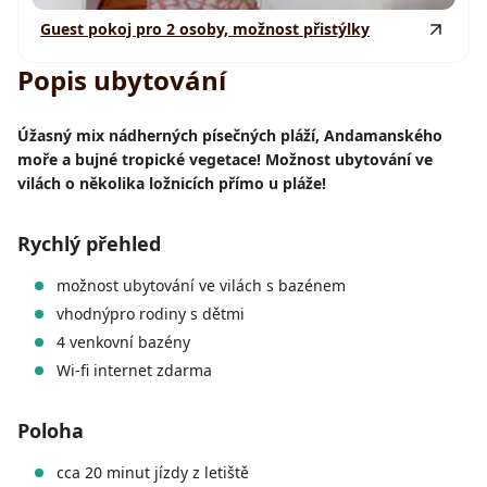
Guest pokoj pro 2 osoby, možnost přistýlky
Popis ubytování
Úžasný mix nádherných písečných pláží, Andamanského
moře a bujné tropické vegetace! Možnost ubytování ve
vilách o několika ložnicích přímo u pláže!
Rychlý přehled
možnost ubytování ve vilách s bazénem
vhodnýpro rodiny s dětmi
4 venkovní bazény
Wi-fi internet zdarma
Poloha
cca 20 minut jízdy z letiště