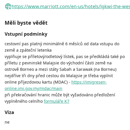
https://www.marriott.com/en-us/hotels/lgkwi-the-wes
Měli byste vědět
Vstupní podmínky
cestovní pas platný minimálně 6 měsíců od data vstupu do
země a zpáteční letenka
vyplňuje se příletový/odletový lístek, pas se předkládá také po
příletu z pevninské Malajsie do východní části země na
ostrově Borneo a mezi státy Sabah a Sarawak (na Borneu)
nejdříve tři dny před cestou do Malajsie je třeba vyplnit
online příjezdovou kartu (MDAC) -
https://imigresen-
online.imi.gov.my/mdac/main
při překračování hranic může být vyžadováno předložení
vyplněného celního
formuláře K7
Víza
ne