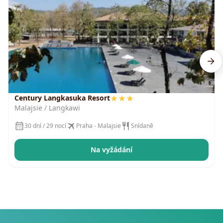
Century Langkasuka Resort
Malajsie / Langkawi
30 dní / 29 nocí
Praha - Malajsie
Snídaně
Na vyžádání