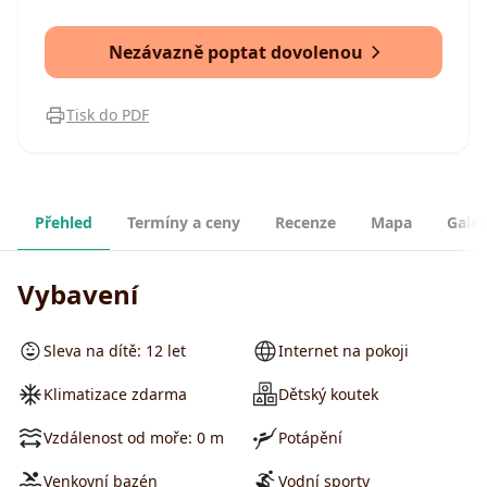
Nezávazně poptat dovolenou
Tisk do PDF
Přehled
Termíny a ceny
Recenze
Mapa
Galer
Vybavení
Sleva na dítě: 12 let
Internet na pokoji
Klimatizace zdarma
Dětský koutek
Vzdálenost od moře: 0 m
Potápění
Venkovní bazén
Vodní sporty