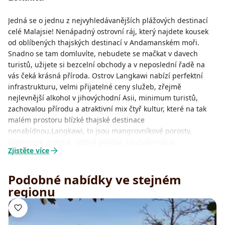
Jedná se o jednu z nejvyhledávanějších plážových destinací
celé Malajsie! Nenápadný ostrovní ráj, který najdete kousek
od oblíbených thajských destinací v Andamanském moři.
Snadno se tam domluvíte, nebudete se mačkat v davech
turistů, užijete si bezcelní obchody a v neposlední řadě na
vás čeká krásná příroda. Ostrov Langkawi nabízí perfektní
infrastrukturu, velmi přijatelné ceny služeb, zřejmě
nejlevnější alkohol v jihovýchodní Asii, minimum turistů,
zachovalou přírodu a atraktivní mix čtyř kultur, které na tak
malém prostoru blízké thajské destinace
nenabídnou.Langkawi, to jsou mangrovníkové porosty,
vápencové jeskyně, rýžová políčka, kaučukovn&iac…
Zjistěte více
Podobné nabídky ve stejném
regionu