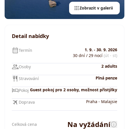
Zobrazit v galerii
Detail nabídky
1. 9.
-
30. 9. 2026
Termín
30 dní / 29 nocí
(út - st)
2 adults
Osoby
Plná penze
Stravování
Guest pokoj pro 2 osoby, možnost přistýlky
Pokoj
Praha
-
Malajsie
Doprava
Na vyžádání
Celková cena