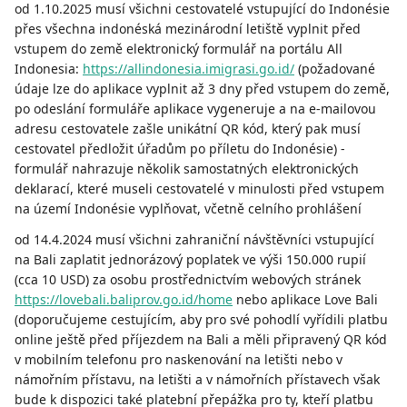
od 1.10.2025 musí všichni cestovatelé vstupující do Indonésie
přes všechna indonéská mezinárodní letiště vyplnit před
vstupem do země elektronický formulář na portálu All
Indonesia:
https://allindonesia.imigrasi.go.id/
(požadované
údaje lze do aplikace vyplnit až 3 dny před vstupem do země,
po odeslání formuláře aplikace vygeneruje a na e-mailovou
adresu cestovatele zašle unikátní QR kód, který pak musí
cestovatel předložit úřadům po příletu do Indonésie) -
formulář nahrazuje několik samostatných elektronických
deklarací, které museli cestovatelé v minulosti před vstupem
na území Indonésie vyplňovat, včetně celního prohlášení
od 14.4.2024 musí všichni zahraniční návštěvníci vstupující
na Bali zaplatit jednorázový poplatek ve výši 150.000 rupií
(cca 10 USD) za osobu prostřednictvím webových stránek
https://lovebali.baliprov.go.id/home
nebo aplikace Love Bali
(doporučujeme cestujícím, aby pro své pohodlí vyřídili platbu
online ještě před příjezdem na Bali a měli připravený QR kód
v mobilním telefonu pro naskenování na letišti nebo v
námořním přístavu, na letišti a v námořních přístavech však
bude k dispozici také platební přepážka pro ty, kteří platbu