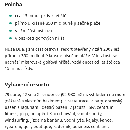
Poloha
cca 15 minut jízdy z letiště
přímo u krásné 350 m dlouhé písečné pláže
v jižní části ostrova
v blízkosti golfových hřišť
Nusa Dua, jižní část ostrova, resort otevřený v září 2008 leží
přímo u 350 m dlouhé krásné písečné pláže. V blízkosti se
nachází mistrovská golfová hřiště. Vzdálenost od letiště cca
15 minut jízdy.
Vybavení resortu
79 suite, 42 vil a 2 residence (92-980 m2), s výhledem na moře
(některé s vlastním bazénem). 3 restaurace, 2 bary, obrovský
bazén s lagunami, dětský bazén, 2 jacuzzi, SPA centrum,
fitness, jóga, potápění, šnorchlování, vodní sporty,
windsurfing, jízda na banánu, vodní lyže, kajaky, kanoe,
rybaření, golf, boutique, kadeřník, business centrum,