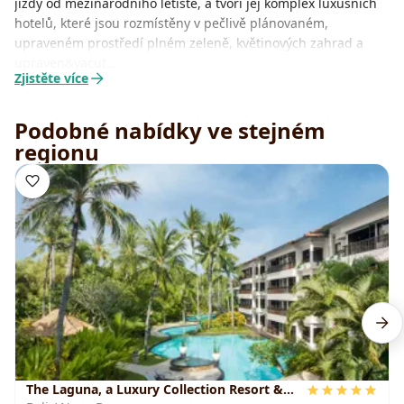
jízdy od mezinárodního letiště, a tvoří jej komplex luxusních
hotelů, které jsou rozmístěny v pečlivě plánovaném,
upraveném prostředí plném zeleně, květinových zahrad a
upraven&yacut…
Zjistěte více
Podobné nabídky ve stejném
regionu
The Laguna, a Luxury Collection Resort &