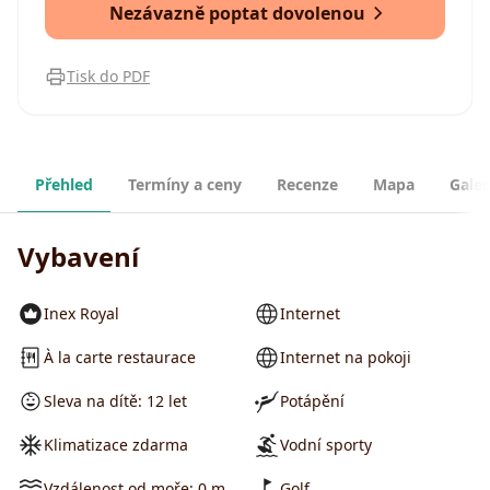
Nezávazně poptat dovolenou
Tisk do PDF
Přehled
Termíny a ceny
Recenze
Mapa
Galer
Vybavení
Inex Royal
Internet
À la carte restaurace
Internet na pokoji
Sleva na dítě: 12 let
Potápění
Klimatizace zdarma
Vodní sporty
Vzdálenost od moře: 0 m
Golf