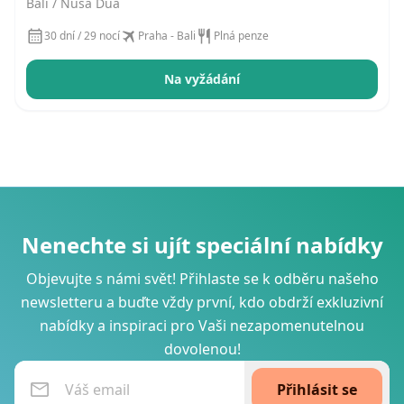
Spa
Bali / Nusa Dua
30 dní / 29 nocí
Praha - Bali
Plná penze
Na vyžádání
Nenechte si ujít speciální nabídky
Objevujte s námi svět! Přihlaste se k odběru našeho
newsletteru a buďte vždy první, kdo obdrží exkluzivní
nabídky a inspiraci pro Vaši nezapomenutelnou
dovolenou!
Přihlásit se