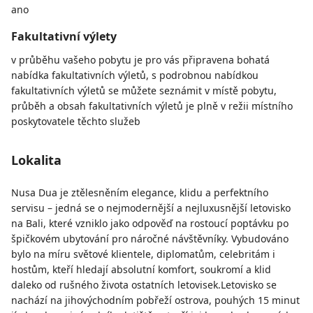
ano
Fakultativní výlety
v průběhu vašeho pobytu je pro vás připravena bohatá
nabídka fakultativních výletů, s podrobnou nabídkou
fakultativních výletů se můžete seznámit v místě pobytu,
průběh a obsah fakultativních výletů je plně v režii místního
poskytovatele těchto služeb
Lokalita
Nusa Dua je ztělesněním elegance, klidu a perfektního
servisu – jedná se o nejmodernější a nejluxusnější letovisko
na Bali, které vzniklo jako odpověď na rostoucí poptávku po
špičkovém ubytování pro náročné návštěvníky. Vybudováno
bylo na míru světové klientele, diplomatům, celebritám i
hostům, kteří hledají absolutní komfort, soukromí a klid
daleko od rušného života ostatních letovisek.Letovisko se
nachází na jihovýchodním pobřeží ostrova, pouhých 15 minut