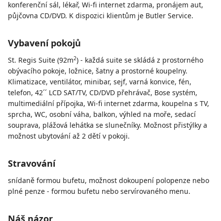
konferenční sál, lékař, Wi-fi internet zdarma, pronájem aut,
půjčovna CD/DVD. K dispozici klientům je Butler Service.
Vybavení pokojů
2
St. Regis Suite (92m
) - každá suite se skládá z prostorného
obývacího pokoje, ložnice, šatny a prostorné koupelny.
Klimatizace, ventilátor, minibar, sejf, varná konvice, fén,
telefon, 42´´ LCD SAT/TV, CD/DVD přehrávač, Bose systém,
multimediální přípojka, Wi-fi internet zdarma, koupelna s TV,
sprcha, WC, osobní váha, balkon, výhled na moře, sedací
souprava, plážová lehátka se slunečníky. Možnost přistýlky a
možnost ubytování až 2 dětí v pokoji.
Stravování
snídaně formou bufetu, možnost dokoupení polopenze nebo
plné penze - formou bufetu nebo servírovaného menu.
Náš názor