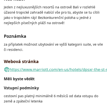
Jeden z nejluxusnějších resortů na ostrově Bali v rozlehlé
úžasné tropické zahradě nabízí vše pro to, abyste se tu cítili
jako v tropickém ráji! Bezkonkurenční poloha u jedné z
nejlepších písečných pláží na ostrově!
Poznámka
za příplatek možnost ubytování ve vyšší kategorii suite, ve vile
či residenci.
Webová stránka
https://www.marriott.com/en-us/hotels/dpsxr-the-st-r
Měli byste vědět
Vstupní podmínky
cestovní pas platný minimálně 6 měsíců od data vstupu do
země a zpáteční letenka