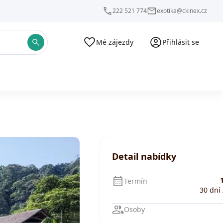
222 521 774
exotika@ckinex.cz
Mé zájezdy
Přihlásit se
Detail nabídky
1
Termín
30 dní 
Osoby