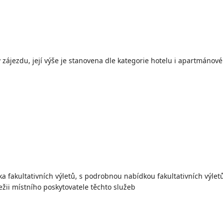
zájezdu, její výše je stanovena dle kategorie hotelu i apartmáno
 fakultativních výletů, s podrobnou nabídkou fakultativních výlet
ežii místního poskytovatele těchto služeb