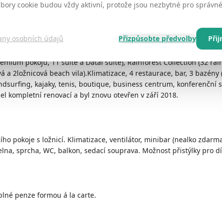
ubory cookie budou vždy aktivní, protože jsou nezbytné pro správ
 nachází jedno z nejlepších 18ti jamkových golfových hřišť The Data
trova cca 20 minut.
any osobních údajů
Přizpůsobte předvolby
Při
emium pokojů, 11 suite a Datai suite), Rainforest Collection (32 rain
á a 2ložnicová beach vila).Klimatizace, 4 restaurace, bar, 3 bazény 
dsurfing, kajaky, tenis, boutique, business centrum, konferenční sál
l kompletní renovací a byl znovu otevřen v září 2018.
ího pokoje s ložnicí. Klimatizace, ventilátor, minibar (nealko zdarma
elna, sprcha, WC, balkon, sedací souprava. Možnost přistýlky pro dí
lné penze formou á la carte.