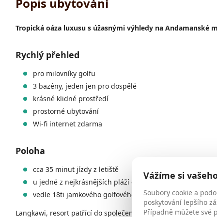
Popis ubytování
Tropická oáza luxusu s úžasnými výhledy na Andamanské moře
Rychlý přehled
pro milovníky golfu
3 bazény, jeden jen pro dospělé
krásné klidné prostředí
prostorné ubytování
Wi-fi internet zdarma
Poloha
cca 35 minut jízdy z letiště
Vážíme si vašeh
u jedné z nejkrásnějších pláží ostrova
Soubory cookie a podo
vedle 18ti jamkového golfového hřiště
poskytování lepšího zá
Případně můžete své př
Langkawi, resort patřící do společenství The Leading Hotels od