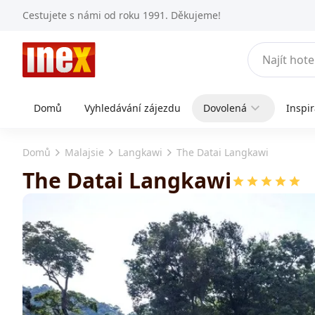
Cestujete s námi od roku 1991. Děkujeme!
Domů
Vyhledávání zájezdu
Dovolená
Inspi
Domů
Malajsie
Langkawi
The Datai Langkawi
The Datai Langkawi