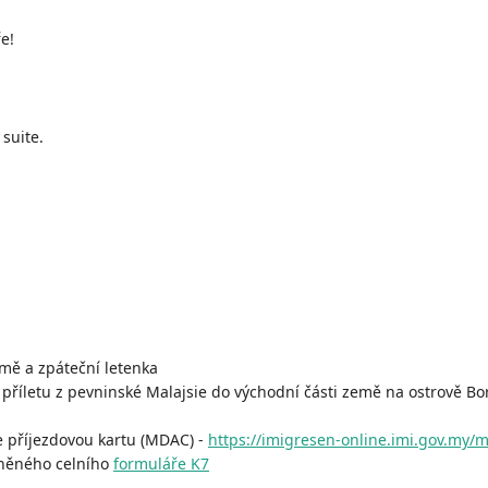
e!
 suite.
mě a zpáteční letenka
po příletu z pevninské Malajsie do východní části země na ostrově B
ne příjezdovou kartu (MDAC) -
https://imigresen-online.imi.gov.my/
lněného celního
formuláře K7