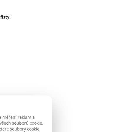
fisty!
a měření reklam a
 všech souborů cookie.
které soubory cookie
čné pláže Datai Bay, v