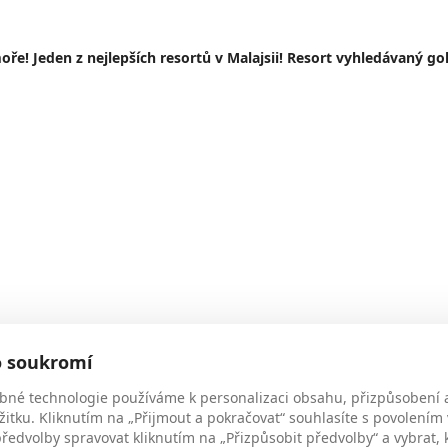
! Jeden z nejlepších resortů v Malajsii! Resort vyhledávaný gol
o soukromí
bné technologie používáme k personalizaci obsahu, přizpůsobení 
žitku. Kliknutím na „Přijmout a pokračovat“ souhlasíte s povolením
edvolby spravovat kliknutím na „Přizpůsobit předvolby“ a vybrat, 
 the World leží v severozápadní části ostrova, přímo u zlatavě píse