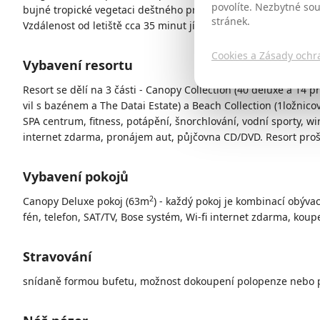
povolíte. Nezbytné so
bujné tropické vegetaci deštného pralesa. V těsné blízkosti se
stránek.
Vzdálenost od letiště cca 35 minut jízdy, od hlavního města os
Cookies a Zásady ochr
Vybavení resortu
Resort se dělí na 3 části - Canopy Collection (40 deluxe a 14 pr
vil s bazénem a The Datai Estate) a Beach Collection (1ložnicov
SPA centrum, fitness, potápění, šnorchlování, vodní sporty, win
internet zdarma, pronájem aut, půjčovna CD/DVD. Resort proše
Vybavení pokojů
2
Canopy Deluxe pokoj (63m
) - každý pokoj je kombinací obývac
fén, telefon, SAT/TV, Bose systém, Wi-fi internet zdarma, koup
Stravování
snídaně formou bufetu, možnost dokoupení polopenze nebo p