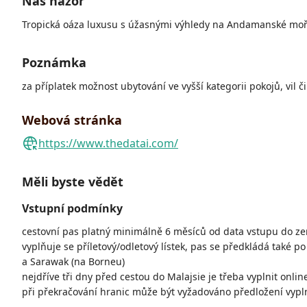
Náš názor
Tropická oáza luxusu s úžasnými výhledy na Andamanské moř
Poznámka
za příplatek možnost ubytování ve vyšší kategorii pokojů, vil či
Webová stránka
https://www.thedatai.com/
Měli byste vědět
Vstupní podmínky
cestovní pas platný minimálně 6 měsíců od data vstupu do ze
vyplňuje se příletový/odletový lístek, pas se předkládá také 
a Sarawak (na Borneu)
nejdříve tři dny před cestou do Malajsie je třeba vyplnit onli
při překračování hranic může být vyžadováno předložení vyp