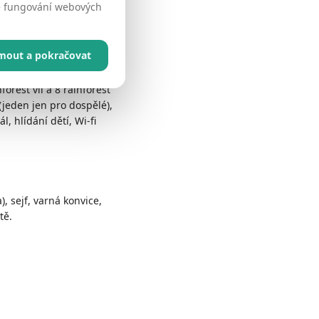
né fungování webových
i Bay Golf Course.
jmout a pokračovat
forest vil a 8 rainforest
(jeden jen pro dospělé),
, hlídání dětí, Wi-fi
), sejf, varná konvice,
tě.