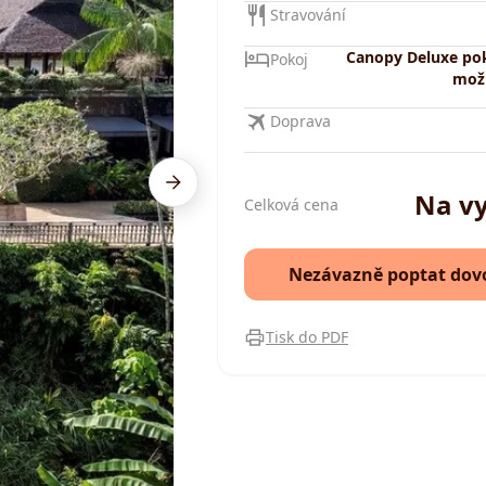
Stravování
Canopy Deluxe pok
Pokoj
možn
Doprava
Na v
Celková cena
Nezávazně poptat dov
Tisk do PDF