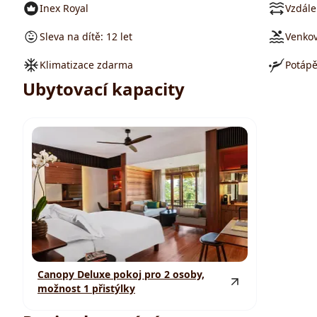
Inex Royal
Vzdále
Sleva na dítě: 12 let
Venkov
Klimatizace zdarma
Potápě
Ubytovací kapacity
Canopy Deluxe pokoj pro 2 osoby,
možnost 1 přistýlky