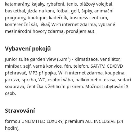
katamarány, kajaky, rybaření, tenis, plážový volejbal,
basketbal, jízda na koni, fotbal, golf, šipky, animační
programy, boutique, kadeřník, business centrum,
konferenční sál, lékař, Wi-fi internet zdarma, vybrané
mezinárodní hovory zdarma, pronájem aut.
Vybavení pokojů
2
Junior suite garden view (52m
) - klimatizace, ventilátor,
minibar, sejf, varná konvice, fén, telefon, SAT/TV, CD/DVD
přehrávač, MP3 přípojka, Wi-fi internet zdarma, koupelna,
jacuzzi, sprcha, WC, osobní váha, balkon nebo terasa, sedací
souprava, žehlička s žehlicím prknem. Možnost ubytování 3
osob.
Stravování
formou UNLIMITED LUXURY, premium ALL INCLUSIVE (24
hodin).