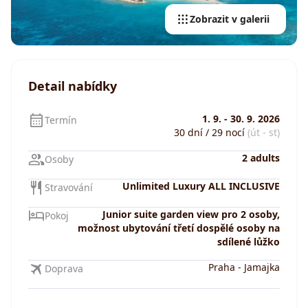
Zobrazit v galerii
Detail nabídky
1. 9.
-
30. 9. 2026
Termín
30 dní / 29 nocí
(út - st)
2 adults
Osoby
Unlimited Luxury ALL INCLUSIVE
Stravování
Junior suite garden view pro 2 osoby,
Pokoj
možnost ubytování třetí dospělé osoby na
sdílené lůžko
Praha
-
Jamajka
Doprava