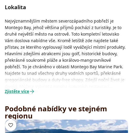
Lokalita
Nejvýznamnějším městem severozápadního pobřeží je
Montego Bay, jehož většina příjmů pochází z turistiky. Je to
druhé největší město na ostrově. Toto kompletní letovisko
Vám doslova nabídne vše. Kromě letiště zde najdete také
přístav, ze kterého vyplouvají lodě vyvážející místní produkty.
Hlavními zdejšími atrakcemi jsou golf, historické budovy,
překrásné soukromé pláže a korálovo-mangrovníkové
pobřeží. To je chráněno v oblasti Montego Bay Marine Park.
Najdete tu snad všechny druhy vodních sportů, překrásné
gregoriánské budovy a duty-free shopy. Zdejší noční život je
divoký. Můžete vybírat z mnoha luxusních restaurací…
Zjistěte více
Podobné nabídky ve stejném
regionu