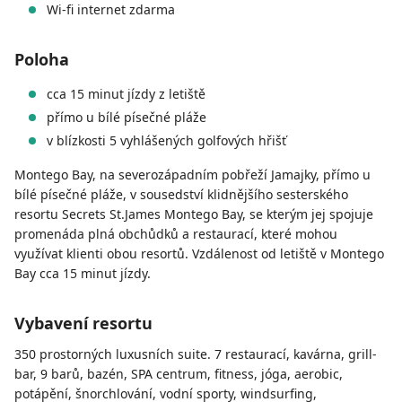
Wi-fi internet zdarma
Poloha
cca 15 minut jízdy z letiště
přímo u bílé písečné pláže
v blízkosti 5 vyhlášených golfových hřišť
Montego Bay, na severozápadním pobřeží Jamajky, přímo u
bílé písečné pláže, v sousedství klidnějšího sesterského
resortu Secrets St.James Montego Bay, se kterým jej spojuje
promenáda plná obchůdků a restaurací, které mohou
využívat klienti obou resortů. Vzdálenost od letiště v Montego
Bay cca 15 minut jízdy.
Vybavení resortu
350 prostorných luxusních suite. 7 restaurací, kavárna, grill-
bar, 9 barů, bazén, SPA centrum, fitness, jóga, aerobic,
potápění, šnorchlování, vodní sporty, windsurfing,