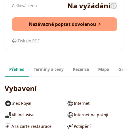
Na vyžádání
Celková cena
Nezávazně poptat dovolenou
Tisk do PDF
Přehled
Termíny a ceny
Recenze
Mapa
Galer
Vybavení
Inex Royal
Internet
All inclusive
Internet na pokoji
À la carte restaurace
Potápění