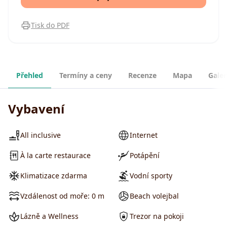
Tisk do PDF
Přehled
Termíny a ceny
Recenze
Mapa
Galer
Vybavení
All inclusive
Internet
À la carte restaurace
Potápění
Klimatizace zdarma
Vodní sporty
Vzdálenost od moře: 0 m
Beach volejbal
Lázně a Wellness
Trezor na pokoji