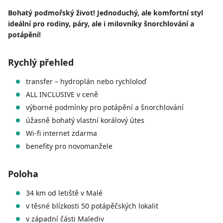
Bohatý podmořský život! Jednoduchý, ale komfortní styl
ideální pro rodiny, páry, ale i milovníky šnorchlování a
potápění!
Rychlý přehled
transfer – hydroplán nebo rychloloď
ALL INCLUSIVE v ceně
výborné podmínky pro potápění a šnorchlování
úžasně bohatý vlastní korálový útes
Wi-fi internet zdarma
benefity pro novomanžele
Poloha
34 km od letiště v Malé
v těsné blízkosti 50 potápěčských lokalit
v západní části Malediv