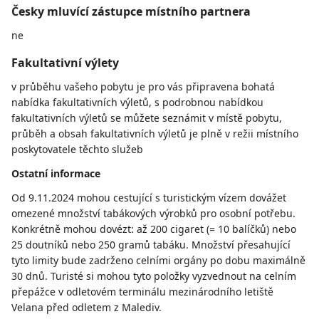
Česky mluvící zástupce místního partnera
ne
Fakultativní výlety
v průběhu vašeho pobytu je pro vás připravena bohatá
nabídka fakultativních výletů, s podrobnou nabídkou
fakultativních výletů se můžete seznámit v místě pobytu,
průběh a obsah fakultativních výletů je plně v režii místního
poskytovatele těchto služeb
Ostatní informace
Od 9.11.2024 mohou cestující s turistickým vízem dovážet
omezené množství tabákových výrobků pro osobní potřebu.
Konkrétně mohou dovézt: až 200 cigaret (= 10 balíčků) nebo
25 doutníků nebo 250 gramů tabáku. Množství přesahující
tyto limity bude zadrženo celními orgány po dobu maximálně
30 dnů. Turisté si mohou tyto položky vyzvednout na celním
přepážce v odletovém terminálu mezinárodního letiště
Velana před odletem z Malediv.