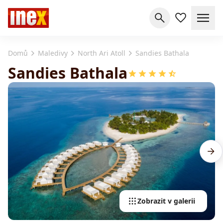
Domů
Maledivy
North Ari Atoll
Sandies Bathala
Sandies Bathala
Zobrazit v galerii