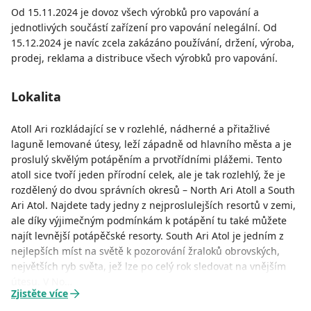
Od 15.11.2024 je dovoz všech výrobků pro vapování a
jednotlivých součástí zařízení pro vapování nelegální. Od
15.12.2024 je navíc zcela zakázáno používání, držení, výroba,
prodej, reklama a distribuce všech výrobků pro vapování.
Lokalita
Atoll Ari rozkládající se v rozlehlé, nádherné a přitažlivé
laguně lemované útesy, leží západně od hlavního města a je
proslulý skvělým potápěním a prvotřídními plážemi. Tento
atoll sice tvoří jeden přírodní celek, ale je tak rozlehlý, že je
rozdělený do dvou správních okresů – North Ari Atoll a South
Ari Atol. Najdete tady jedny z nejproslulejších resortů v zemi,
ale díky výjimečným podmínkám k potápění tu také můžete
najít levnější potápěčské resorty. South Ari Atol je jedním z
nejlepších míst na světě k pozorování žraloků obrovských,
největších ryb světa, jež lze po celý rok sledovat na vnějším
útesu. V No…
Zjistěte více