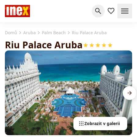
Domů
Aruba
Palm Beach
Riu Palace Aruba
Riu Palace Aruba
Zobrazit v galerii