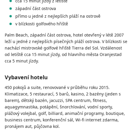
cca 15 minut jízdy z letiště
západní část ostrova
přímo u jedné z nejlepších pláží na ostrově
v blízkosti golfového hřiště
Palm Beach, západní část ostrova, hotel otevřený v létě 2007
leží u jedné z nejlepších písečných pláží ostrova. V blízkosti se
nachází mistrovské golfové hřiště Tierra del Sol. Vzdálenost
od letiště cca 15 minut jízdy, od hlavního města Oranjestad
cca 5 minut jízdy.
Vybavení hotelu
450 pokojů a suite, renovované v průběhu roku 2015.
Klimatizace, 5 restaurací, 5 barů, kasino, 2 bazény (jeden s
barem), dětský bazén, jacuzzi, SPA centrum, fitness,
aquagymnastika, potápění, šnorchlování, vodní sporty,
plážový volejbal, golf, billiard, animační programy, boutique,
business centrum, konferenční sál, Wi-fi internet zdarma,
pronájem aut, půjčovna kol.