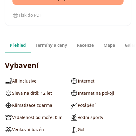
Tisk do PDF
Přehled
Termíny a ceny
Recenze
Mapa
Galer
Vybavení
All inclusive
Internet
Sleva na dítě: 12 let
Internet na pokoji
Klimatizace zdarma
Potápění
Vzdálenost od moře: 0 m
Vodní sporty
Venkovní bazén
Golf