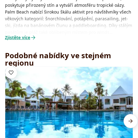
poskytuje přirozený stín a vytváří atmosféru tropické oázy.
Palm Beach nabízí širokou škálu aktivit pro návštěvníky všech
věkových kategorií: šnorchlování, potápění, parasailing, jet-
ski, jízda na banánovém člunu a paddleboarding. Díky stálým
pasátům je pláž také oblíbeným místem pro winds…
Zjistěte více
Podobné nabídky ve stejném
regionu