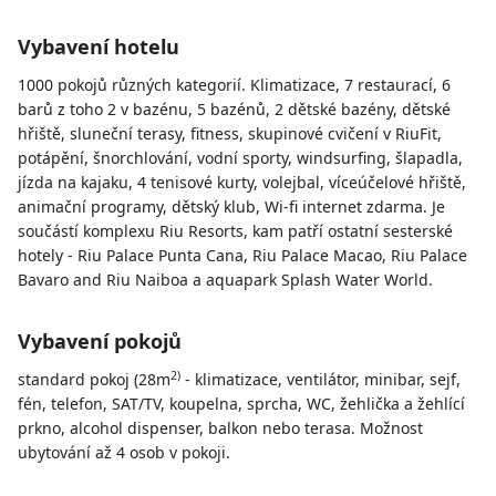
Vybavení hotelu
1000 pokojů různých kategorií. Klimatizace, 7 restaurací, 6
barů z toho 2 v bazénu, 5 bazénů, 2 dětské bazény, dětské
hřiště, sluneční terasy, fitness, skupinové cvičení v RiuFit,
potápění, šnorchlování, vodní sporty, windsurfing, šlapadla,
jízda na kajaku, 4 tenisové kurty, volejbal, víceúčelové hřiště,
animační programy, dětský klub, Wi-fi internet zdarma. Je
součástí komplexu Riu Resorts, kam patří ostatní sesterské
hotely - Riu Palace Punta Cana, Riu Palace Macao, Riu Palace
Bavaro and Riu Naiboa a aquapark Splash Water World.
Vybavení pokojů
2)
standard pokoj (28m
- klimatizace, ventilátor, minibar, sejf,
fén, telefon, SAT/TV, koupelna, sprcha, WC, žehlička a žehlící
prkno, alcohol dispenser, balkon nebo terasa. Možnost
ubytování až 4 osob v pokoji.