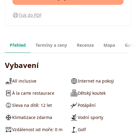
Tisk do PDF
Přehled
Termíny a ceny
Recenze
Mapa
Galer
Vybavení
All inclusive
Internet na pokoji
À la carte restaurace
Dětský koutek
Sleva na dítě: 12 let
Potápění
Klimatizace zdarma
Vodní sporty
Vzdálenost od moře: 0 m
Golf