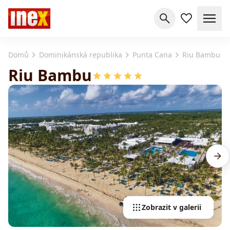
Domů
Dominikánská republika
Punta Cana
Riu Bambu
Riu Bambu
Zobrazit v galerii