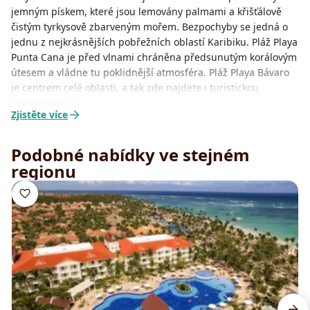
jemným pískem, které jsou lemovány palmami a křišťálově
čistým tyrkysově zbarveným mořem. Bezpochyby se jedná o
jednu z nejkrásnějších pobřežních oblastí Karibiku. Pláž Playa
Punta Cana je před vlnami chráněna předsunutým korálovým
útesem a vládne tu poklidnější atmosféra. Pláž Playa Bávaro
je centrem celé oblasti, a tak zde najdete i turistickou
infrastruktur…
Zjistěte více
Podobné nabídky ve stejném
regionu