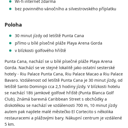
Wi-fi internet zdarma
bez povinného vánočního a silvestrovského příplatku
Poloha
30 minut jízdy od letiště Punta Cana
přímo u bílé písečné pláže Playa Arena Gorda
v blízkosti golfového hřiště
Punta Cana, nachází se u bílé písečné pláže Playa Arena
Gorda. Nachází se ve stejné lokalitě jako ostatní sesterské
hotely - Riu Palace Punta Cana, Riu Palace Macao a Riu Palace
Bavaro. Vzdálenost od letiště Punta Cana je 30 minut jízdy, od
letiště Santo Domingo cca 2,5 hodiny jízdy. V blízkosti hotelu
se nachází 18ti jamkové golfové hřiště (Punta Blanca Golf
Club). Známá barevná Caribbean Street s obchůdky a
diskotékou se nachází ve vzdálenosti 700 m, 10 minut jízdy
autem pak najdete malé městečko El Cortecito s několika
restauracemi a plážovými bary. Nákupní centrum je vzdálené
5 km.