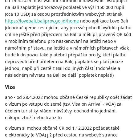
od 14.4.2024 musí všichni zahraniční návštěvníci vstupující
na Bali zaplatit jednorázový poplatek ve výši 150.000 rupií
(cca 10 USD) za osobu prostřednictvím webových stránek
https://lovebali.baliprov.go.id/home
nebo aplikace Love Bali
(doporučujeme cestujícím, aby pro své pohodlí vyřídili platbu
online ještě před příjezdem na Bali a měli připravený QR kód
v mobilním telefonu pro naskenování na letišti nebo v
námořním přístavu, na letišti a v námořních přístavech však
bude k dispozici také platební přepážka pro ty, kteří platbu
neprovedli před příletem na Bali, poplatek se platí pouze
jednou, např. při cestě z Bali do jiných částí Indonésie a
následném návratu na Bali se další poplatek neplatí)
Víza
ano - od 28.4.2022 mohou občané České republiky opět žádat
o vízum po vstupu do země (tzv. Visa on Arrival - VOA) za
účelem turistiky, vládní návštěvy, obchodního jednání,
nákupu zboží nebo tranzitu
o vízum si mohou občané ČR od 1.12.2022 požádat také
elektronicky (e-VOA) již před cestou na webové stránce