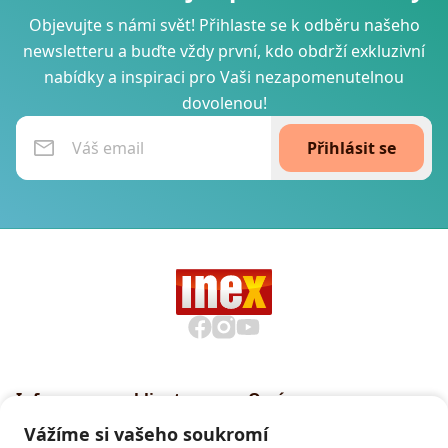
Objevujte s námi svět! Přihlaste se k odběru našeho
newsletteru a buďte vždy první, kdo obdrží exkluzivní
nabídky a inspiraci pro Vaši nezapomenutelnou
dovolenou!
Přihlásit se
Informace pro klienty
O nás
Všeobecné smluvní
Proč cestovat s INEXem
Vážíme si vašeho soukromí
podmínky CK INEX