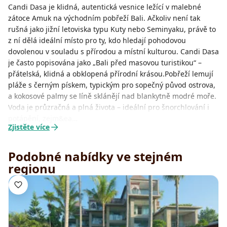
Candi Dasa je klidná, autentická vesnice ležící v malebné
zátoce Amuk na východním pobřeží Bali. Ačkoliv není tak
rušná jako jižní letoviska typu Kuty nebo Seminyaku, právě to
z ní dělá ideální místo pro ty, kdo hledají pohodovou
dovolenou v souladu s přírodou a místní kulturou. Candi Dasa
je často popisována jako „Bali před masovou turistikou“ –
přátelská, klidná a obklopená přírodní krásou.Pobřeží lemují
pláže s černým pískem, typickým pro sopečný původ ostrova,
a kokosové palmy se líně sklánějí nad blankytně modré moře.
Voda je průzračná a plná života – ideální pro šnorchlování i
potápění, zejm&ea…
Zjistěte více
Podobné nabídky ve stejném
regionu