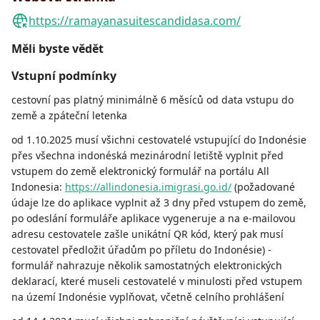
https://ramayanasuitescandidasa.com/
Měli byste vědět
Vstupní podmínky
cestovní pas platný minimálně 6 měsíců od data vstupu do
země a zpáteční letenka
od 1.10.2025 musí všichni cestovatelé vstupující do Indonésie
přes všechna indonéská mezinárodní letiště vyplnit před
vstupem do země elektronický formulář na portálu All
Indonesia:
https://allindonesia.imigrasi.go.id/
(požadované
údaje lze do aplikace vyplnit až 3 dny před vstupem do země,
po odeslání formuláře aplikace vygeneruje a na e-mailovou
adresu cestovatele zašle unikátní QR kód, který pak musí
cestovatel předložit úřadům po příletu do Indonésie) -
formulář nahrazuje několik samostatných elektronických
deklarací, které museli cestovatelé v minulosti před vstupem
na území Indonésie vyplňovat, včetně celního prohlášení