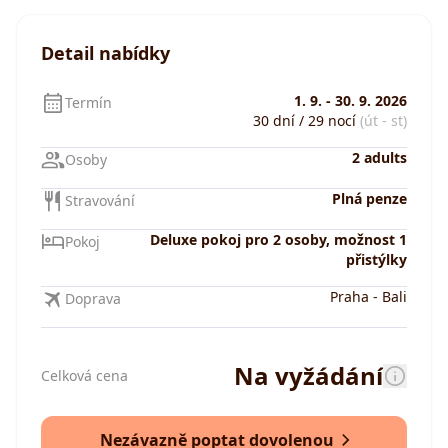
Detail nabídky
1. 9.
-
30. 9. 2026
Termín
30 dní / 29 nocí
(út - st)
2 adults
Osoby
Plná penze
Stravování
Deluxe pokoj pro 2 osoby, možnost 1
Pokoj
přistýlky
Praha
-
Bali
Doprava
Na vyžádání
Celková cena
Nezávazně poptat dovolenou