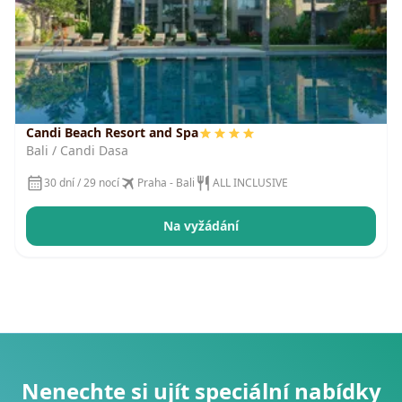
Candi Beach Resort and Spa
Bali / Candi Dasa
30 dní / 29 nocí
Praha - Bali
ALL INCLUSIVE
Na vyžádání
Nenechte si ujít speciální nabídky