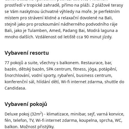
prostředí v tropické zahradě, přímo na pláži. Z plážové terasy
se Vám naskytnou úchvatné výhledy na moře. Je perfektním
místem pro strávení klidné a relaxační dovolené na Bali,
stejně jako pro prozkoumání nádherného podvodního ráje
Bali, jako je Tulamben, Amed, Padang Bai, Modrá laguna a
mnoho dalších. Vzdálenost od letiště cca 90 minut jízdy.
Vybavení resortu
77 pokojů a suite, všechny s balkonem. Restaurace, bar,
bazén, dětský bazén, SPA centrum, fitness, jóga, potápění,
šnorchlování, vodní sporty, rybaření, business centrum,
konferenční sál, hlídání dětí, Wi-fi internet zdarma, shuttle do
Candidasa.
Vybavení pokojů
2
Deluxe pokoj (32m
) - klimatizace, minibar, sejf, varná konvice,
fén, telefon, TV, Wi-fi internet zdarma, koupelna, sprcha, WC,
balkon. Možnost přistýlky.