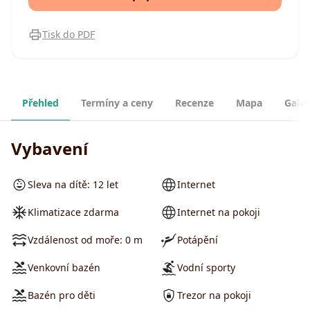
Tisk do PDF
Přehled
Termíny a ceny
Recenze
Mapa
Galer
Vybavení
Sleva na dítě: 12 let
Internet
Klimatizace zdarma
Internet na pokoji
Vzdálenost od moře: 0 m
Potápění
Venkovní bazén
Vodní sporty
Bazén pro děti
Trezor na pokoji