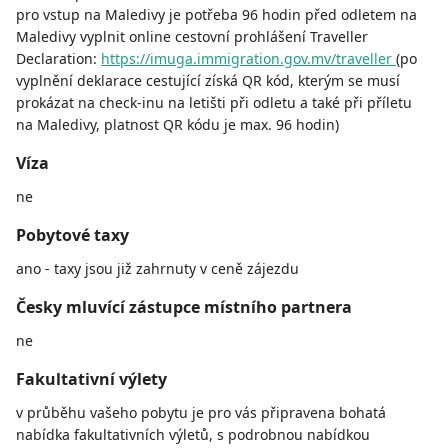
pro vstup na Maledivy je potřeba 96 hodin před odletem na
Maledivy vyplnit online cestovní prohlášení Traveller
Declaration:
https://imuga.immigration.gov.mv/traveller
(po
vyplnění deklarace cestující získá QR kód, kterým se musí
prokázat na check-inu na letišti při odletu a také při příletu
na Maledivy, platnost QR kódu je max. 96 hodin)
Víza
ne
Pobytové taxy
ano - taxy jsou již zahrnuty v ceně zájezdu
Česky mluvící zástupce místního partnera
ne
Fakultativní výlety
v průběhu vašeho pobytu je pro vás připravena bohatá
nabídka fakultativních výletů, s podrobnou nabídkou