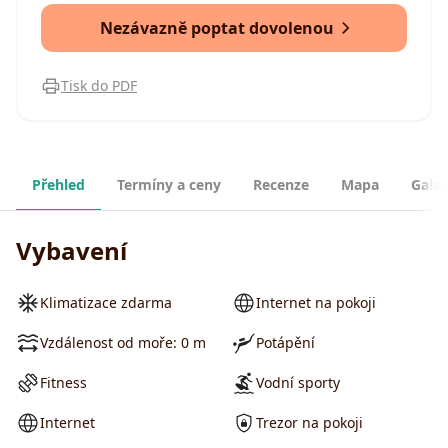
Nezávazně poptat dovolenou
Tisk do PDF
Přehled
Termíny a ceny
Recenze
Mapa
Galer
Vybavení
Klimatizace zdarma
Internet na pokoji
Vzdálenost od moře: 0 m
Potápění
Fitness
Vodní sporty
Internet
Trezor na pokoji