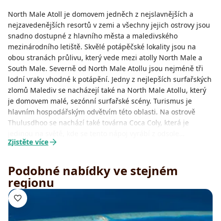
North Male Atoll je domovem jedněch z nejslavnějších a
nejzavedenějších resortů v zemi a všechny jejich ostrovy jsou
snadno dostupné z hlavního města a maledivského
mezinárodního letiště. Skvělé potápěčské lokality jsou na
obou stranách průlivu, který vede mezi atolly North Male a
South Male. Severně od North Male Atollu jsou nejméně tři
lodní vraky vhodné k potápění. Jedny z nejlepších surfařských
zlomů Malediv se nacházejí také na North Male Atollu, který
je domovem malé, sezónní surfařské scény. Turismus je
hlavním hospodářským odvětvím této oblasti. Na ostrově
Thulusdhoo se nachází také továrna Coca Coly, která je
jedinou na světě, kde se tento nápoj vyrábí z odsole…
Zjistěte více
Podobné nabídky ve stejném
regionu