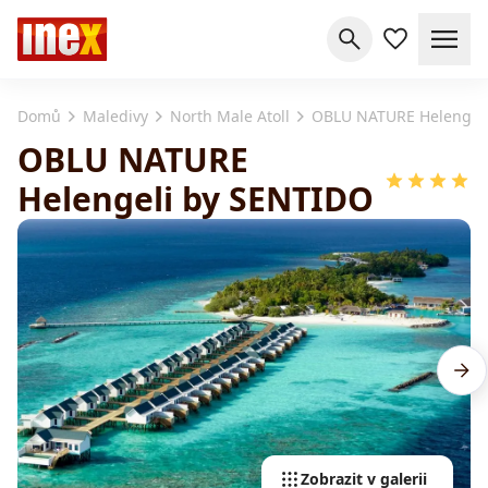
Domů
Maledivy
North Male Atoll
OBLU NATURE Helengel
OBLU NATURE
Helengeli by SENTIDO
Zobrazit v galerii