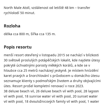
North Male Atoll, vzdálenost od letiště 48 km – transfer
rychlolodí 50 minut.
Rozloha
délka cca 800 m, šířka cca 135 m.
Popis resortu
menší resort otevřený v listopadu 2015 se nachází v blízkosti
30 světově proslulých potápěčských lokalit, kde najdete útesy
pokryté úchvatnými porosty měkkých korálů, a kde se v
hloubce cca 25 metrů nacházejí jeskyně. Je místem hnízdění
karet pravých a šnorchlování s průvdocem u domácího útesu
seznamuje klienty s podmořským životem a druhy obývajícími
útes. Resort prošel kompletní renovací v roce 2023.
38 deluxe beach vil, 26 deluxe beach vil with pool, 28 lagoon
vil with pool, 18 sunrise water vil with pool, 20 sunset water
vil with pool, 18 dvouložnicových family vil with pool, 1 water