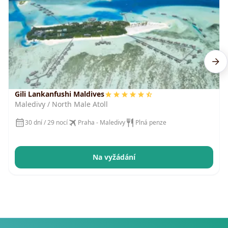
Gili Lankanfushi Maldives
Maledivy / North Male Atoll
30 dní / 29 nocí
Praha - Maledivy
Plná penze
Na vyžádání