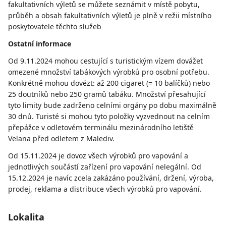
fakultativních výletů se můžete seznámit v místě pobytu,
průběh a obsah fakultativních výletů je plně v režii místního
poskytovatele těchto služeb
Ostatní informace
Od 9.11.2024 mohou cestující s turistickým vízem dovážet
omezené množství tabákových výrobků pro osobní potřebu.
Konkrétně mohou dovézt: až 200 cigaret (= 10 balíčků) nebo
25 doutníků nebo 250 gramů tabáku. Množství přesahující
tyto limity bude zadrženo celními orgány po dobu maximálně
30 dnů. Turisté si mohou tyto položky vyzvednout na celním
přepážce v odletovém terminálu mezinárodního letiště
Velana před odletem z Malediv.
Od 15.11.2024 je dovoz všech výrobků pro vapování a
jednotlivých součástí zařízení pro vapování nelegální. Od
15.12.2024 je navíc zcela zakázáno používání, držení, výroba,
prodej, reklama a distribuce všech výrobků pro vapování.
Lokalita