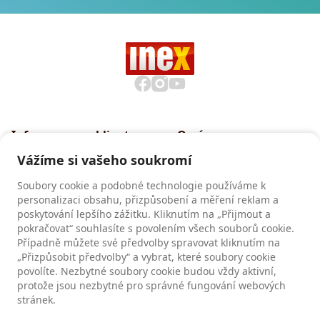
Informace pro klienty
O nás
Všeobecné smluvní
Proč cestovat s INEXem
Vážíme si vašeho soukromí
podmínky CK INEX
Pojištění CK INEX
Soubory cookie a podobné technologie používáme k
Zásady a informace o
personalizaci obsahu, přizpůsobení a měření reklam a
zpracování osobních údajů
poskytování lepšího zážitku. Kliknutím na „Přijmout a
pokračovat“ souhlasíte s povolením všech souborů cookie.
Případně můžete své předvolby spravovat kliknutím na
„Přizpůsobit předvolby“ a vybrat, které soubory cookie
Recenze
povolíte. Nezbytné soubory cookie budou vždy aktivní,
Recenze našich klientů
protože jsou nezbytné pro správné fungování webových
stránek.