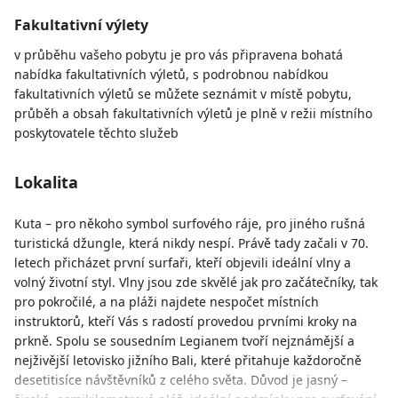
Fakultativní výlety
v průběhu vašeho pobytu je pro vás připravena bohatá
nabídka fakultativních výletů, s podrobnou nabídkou
fakultativních výletů se můžete seznámit v místě pobytu,
průběh a obsah fakultativních výletů je plně v režii místního
poskytovatele těchto služeb
Lokalita
Kuta – pro někoho symbol surfového ráje, pro jiného rušná
turistická džungle, která nikdy nespí. Právě tady začali v 70.
letech přicházet první surfaři, kteří objevili ideální vlny a
volný životní styl. Vlny jsou zde skvělé jak pro začátečníky, tak
pro pokročilé, a na pláži najdete nespočet místních
instruktorů, kteří Vás s radostí provedou prvními kroky na
prkně. Spolu se sousedním Legianem tvoří nejznámější a
nejživější letovisko jižního Bali, které přitahuje každoročně
desetitisíce návštěvníků z celého světa. Důvod je jasný –