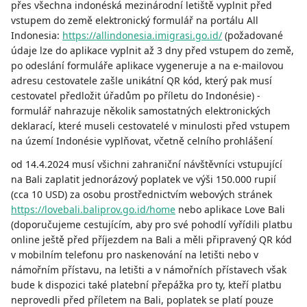
přes všechna indonéská mezinárodní letiště vyplnit před
vstupem do země elektronický formulář na portálu All
Indonesia:
https://allindonesia.imigrasi.go.id/
(požadované
údaje lze do aplikace vyplnit až 3 dny před vstupem do země,
po odeslání formuláře aplikace vygeneruje a na e-mailovou
adresu cestovatele zašle unikátní QR kód, který pak musí
cestovatel předložit úřadům po příletu do Indonésie) -
formulář nahrazuje několik samostatných elektronických
deklarací, které museli cestovatelé v minulosti před vstupem
na území Indonésie vyplňovat, včetně celního prohlášení
od 14.4.2024 musí všichni zahraniční návštěvníci vstupující
na Bali zaplatit jednorázový poplatek ve výši 150.000 rupií
(cca 10 USD) za osobu prostřednictvím webových stránek
https://lovebali.baliprov.go.id/home
nebo aplikace Love Bali
(doporučujeme cestujícím, aby pro své pohodlí vyřídili platbu
online ještě před příjezdem na Bali a měli připravený QR kód
v mobilním telefonu pro naskenování na letišti nebo v
námořním přístavu, na letišti a v námořních přístavech však
bude k dispozici také platební přepážka pro ty, kteří platbu
neprovedli před příletem na Bali, poplatek se platí pouze