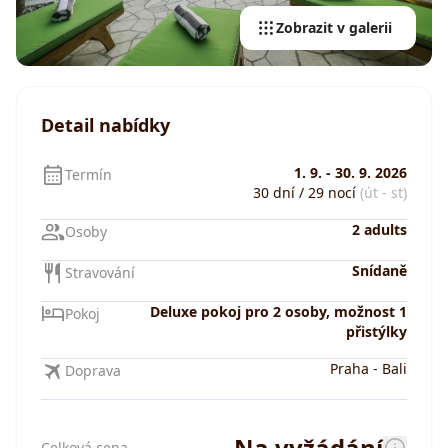
Zobrazit v galerii
Detail nabídky
1. 9.
-
30. 9. 2026
Termín
30 dní / 29 nocí
(út - st)
2 adults
Osoby
Snídaně
Stravování
Deluxe pokoj pro 2 osoby, možnost 1
Pokoj
přistýlky
Praha
-
Bali
Doprava
Na vyžádání
Celková cena