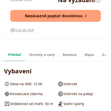
Nezávazně poptat dovolenou
Tisk do PDF
Přehled
Termíny a ceny
Recenze
Mapa
Galer
Vybavení
Sleva na dítě: 12 let
Internet
Klimatizace zdarma
Internet na pokoji
Vzdálenost od moře: 50 m
Vodní sporty