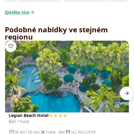
široká, osmikilometrová pláž, ideální podmínky pro surfování,
pestrý noční život a…
Zjistěte více
Podobné nabídky ve stejném
regionu
Legian Beach Hotel
Bali / Kuta
30 dní / 29 nocí
Praha - Bali
ALL INCLUSIVE