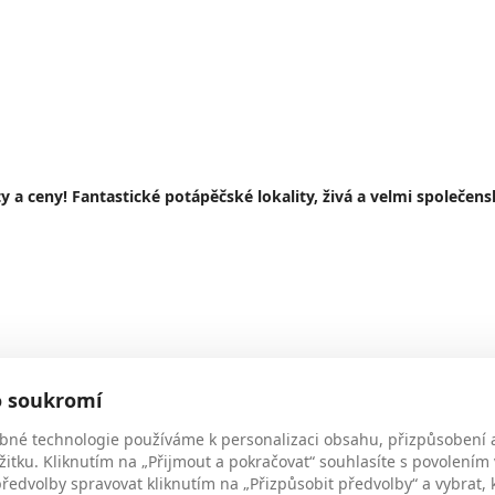
 a ceny! Fantastické potápěčské lokality, živá a velmi společens
o soukromí
LUSIVE Gold
bné technologie používáme k personalizaci obsahu, přizpůsobení 
žitku. Kliknutím na „Přijmout a pokračovat“ souhlasíte s povolením
edvolby spravovat kliknutím na „Přizpůsobit předvolby“ a vybrat, 