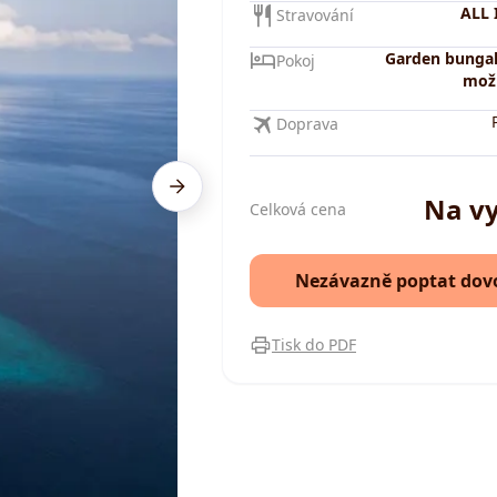
ALL 
Stravování
Garden bungal
Pokoj
možn
Doprava
Na v
Celková cena
Nezávazně poptat dov
Tisk do PDF