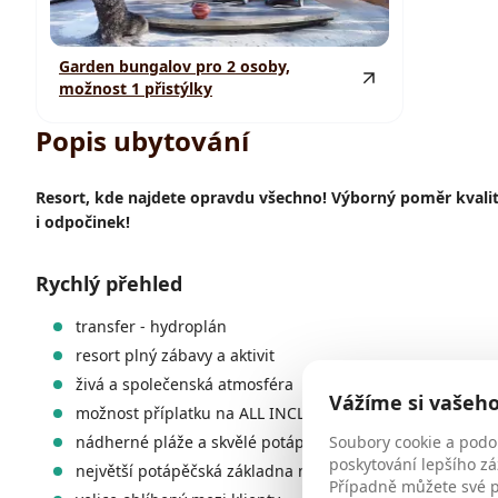
Garden bungalov pro 2 osoby,
možnost 1 přistýlky
Popis ubytování
Resort, kde najdete opravdu všechno! Výborný poměr kvality
i odpočinek!
Rychlý přehled
transfer - hydroplán
resort plný zábavy a aktivit
živá a společenská atmosféra
Vážíme si vašeh
možnost příplatku na ALL INCLUSIVE Plus nebo ALL INC
Soubory cookie a podo
nádherné pláže a skvělé potápění
poskytování lepšího zá
největší potápěčská základna na Maledivách
Případně můžete své př