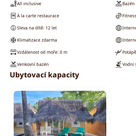
All inclusive
Bazén 
À la carte restaurace
Fitnes
Sleva na dítě: 12 let
Intern
Klimatizace zdarma
Intern
Vzdálenost od moře: 0 m
Potápě
Venkovní bazén
Vodní 
Ubytovací kapacity