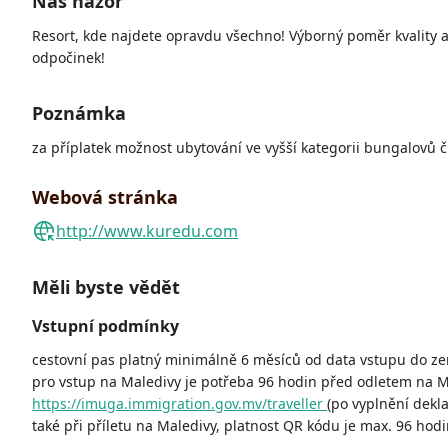
Náš názor
Resort, kde najdete opravdu všechno! Výborný poměr kvality a 
odpočinek!
Poznámka
za příplatek možnost ubytování ve vyšší kategorii bungalovů či
Webová stránka
http://www.kuredu.com
Měli byste vědět
Vstupní podmínky
cestovní pas platný minimálně 6 měsíců od data vstupu do ze
pro vstup na Maledivy je potřeba 96 hodin před odletem na Mal
https://imuga.immigration.gov.mv/traveller
(po vyplnění dekla
také při příletu na Maledivy, platnost QR kódu je max. 96 hodi