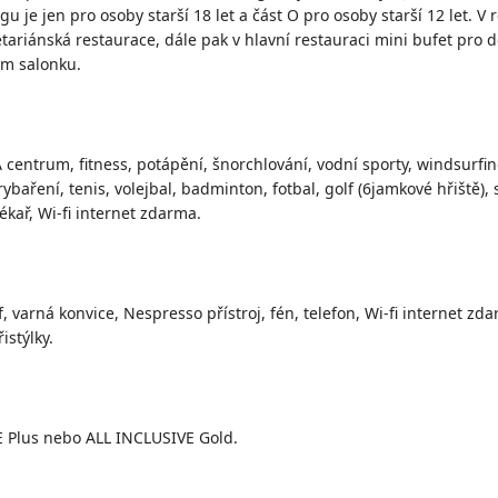
u je jen pro osoby starší 18 let a část O pro osoby starší 12 let.
V r
etariánská restaurace, dále pak v hlavní restauraci mini bufet pro 
ém salonku.
A centrum, fitness, potápění, šnorchlování, vodní sporty, windsurfi
aření, tenis, volejbal, badminton, fotbal, golf (6jamkové hřiště), st
kař, Wi-fi internet zdarma.
f, varná konvice, Nespresso přístroj, fén, telefon, Wi-fi internet zd
istýlky.
 Plus nebo ALL INCLUSIVE Gold.