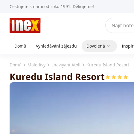
Cestujete s námi od roku 1991. Děkujeme!
Domů
Vyhledávání zájezdu
Dovolená
Inspi
Domů
Maledivy
Lhaviyani Atoll
Kuredu Island Resort
Kuredu Island Resort