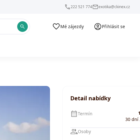
222 521 774
exotika@ckinex.cz
Mé zájezdy
Přihlásit se
Detail nabídky
1
Termín
30 dní 
Osoby