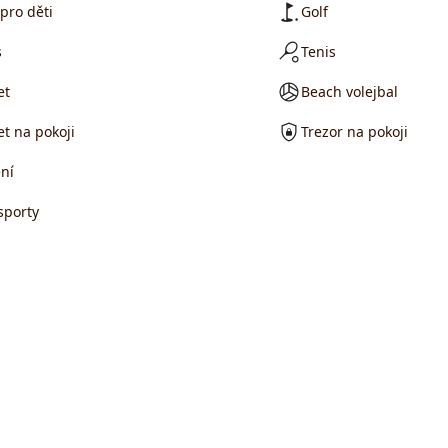
pro děti
Golf
s
Tenis
et
Beach volejbal
et na pokoji
Trezor na pokoji
ní
sporty