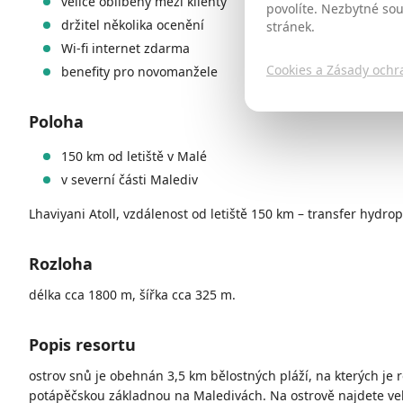
velice oblíbený mezi klienty
povolíte. Nezbytné so
držitel několika ocenění
stránek.
Wi-fi internet zdarma
Cookies a Zásady ochr
benefity pro novomanžele
Poloha
150 km od letiště v Malé
v severní části Malediv
Lhaviyani Atoll, vzdálenost od letiště 150 km – transfer hydr
Rozloha
délka cca 1800 m, šířka cca 325 m.
Popis resortu
ostrov snů je obehnán 3,5 km bělostných pláží, na kterých je 
potápěčskou základnou na Maledivách. Na ostrově najdete velm