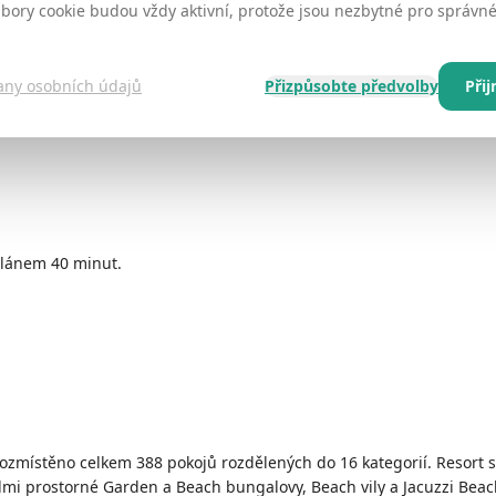
ubory cookie budou vždy aktivní, protože jsou nezbytné pro správ
any osobních údajů
Přizpůsobte předvolby
Při
oplánem 40 minut.
rozmístěno celkem 388 pokojů rozdělených do 16 kategorií. Resort s
i prostorné Garden a Beach bungalovy, Beach vily a Jacuzzi Beach