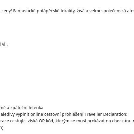
ceny! Fantastické potápěčské lokality, živá a velmi společenská atm
 vil.
mě a zpáteční letenka
edivy vyplnit online cestovní prohlášení Traveller Declaration:
race cestující získá QR kód, kterým se musí prokázat na check-inu na
n)