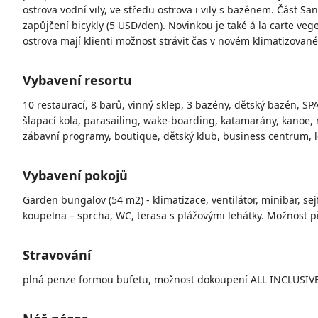
ostrova vodní vily, ve středu ostrova i vily s bazénem.
Část Sang
zapůjčení bicykly (5 USD/den). Novinkou je také á la carte veg
ostrova mají klienti možnost strávit čas v novém klimatizovan
Vybavení resortu
10 restaurací, 8 barů, vinný sklep, 3 bazény, dětský bazén, SP
šlapací kola, parasailing, wake-boarding, katamarány, kanoe, ryb
zábavní programy, boutique, dětský klub, business centrum, lé
Vybavení pokojů
Garden bungalov (54 m2) - klimatizace, ventilátor, minibar, sej
koupelna – sprcha, WC, terasa s plážovými lehátky. Možnost př
Stravování
plná penze formou bufetu, možnost dokoupení ALL INCLUSIVE