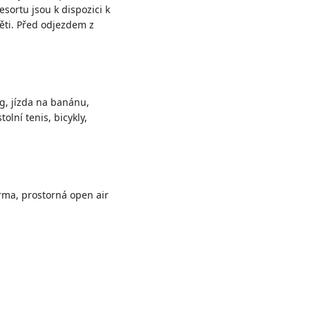
esortu jsou k dispozici k
děti. Před odjezdem z
ng, jízda na banánu,
olní tenis, bicykly,
arma, prostorná open air