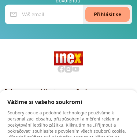
dovolenou!
Přihlásit se
Informace pro klienty
O nás
Všeobecné smluvní
Proč cestovat s INEXem
Vážíme si vašeho soukromí
podmínky CK INEX
Pojištění CK INEX
Soubory cookie a podobné technologie používáme k
Zásady a informace o
personalizaci obsahu, přizpůsobení a měření reklam a
zpracování osobních údajů
poskytování lepšího zážitku. Kliknutím na „Přijmout a
pokračovat“ souhlasíte s povolením všech souborů cookie.