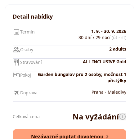
Detail nabídky
1. 9.
-
30. 9. 2026
Termín
30 dní / 29 nocí
(út - st)
2 adults
Osoby
ALL INCLUSIVE Gold
Stravování
Garden bungalov pro 2 osoby, možnost 1
Pokoj
přistýlky
Praha
-
Maledivy
Doprava
Na vyžádání
Celková cena
Nezávazně poptat dovolenou