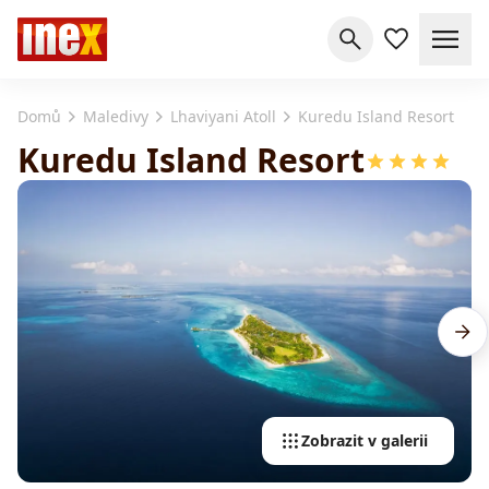
Domů
Maledivy
Lhaviyani Atoll
Kuredu Island Resort
Kuredu Island Resort
Zobrazit v galerii