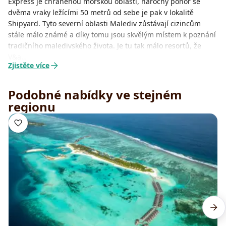
Express je chráněnou mořskou oblastí, náročný ponor se
dvěma vraky ležícími 50 metrů od sebe je pak v lokalitě
Shipyard. Tyto severní oblasti Malediv zůstávají cizincům
stále málo známé a díky tomu jsou skvělým místem k poznání
tradičního maledivského života. Je tu tak málo resortů, že
V&a…
Zjistěte více
Podobné nabídky ve stejném
regionu