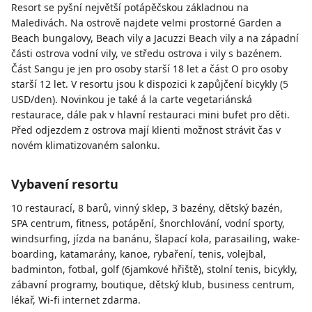
Resort se pyšní největší potápěčskou základnou na
Maledivách. Na ostrově najdete velmi prostorné Garden a
Beach bungalovy, Beach vily a Jacuzzi Beach vily a na západní
části ostrova vodní vily, ve středu ostrova i vily s bazénem.
Část Sangu je jen pro osoby starší 18 let a část O pro osoby
starší 12 let.
V resortu jsou k dispozici k zapůjčení bicykly (5
USD/den). Novinkou je také á la carte vegetariánská
restaurace, dále pak v hlavní restauraci mini bufet pro děti.
Před odjezdem z ostrova mají klienti možnost strávit čas v
novém klimatizovaném salonku.
Vybavení resortu
10 restaurací, 8 barů, vinný sklep, 3 bazény, dětský bazén,
SPA centrum, fitness, potápění, šnorchlování, vodní sporty,
windsurfing, jízda na banánu, šlapací kola, parasailing, wake-
boarding, katamarány, kanoe, rybaření, tenis, volejbal,
badminton, fotbal, golf (6jamkové hřiště), stolní tenis, bicykly,
zábavní programy, boutique, dětský klub, business centrum,
lékař, Wi-fi internet zdarma.