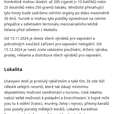
Konkrétně mohou dovézt: až 200 cigaret (= 10 balíčků) nebo
25 doutníků nebo 250 gramů tabáku. Množství přesahující
tyto limity bude zadrženo celními orgány po dobu maximálně
30 dnů. Turisté si mohou tyto položky vyzvednout na celním
přepážce v odletovém terminálu mezinárodního letiště
Velana před odletem z Malediv.
Od 15.11.2024 je dovoz všech výrobků pro vapování a
jednotlivých součástí zařízení pro vapování nelegální. Od
15.12.2024 je navíc zcela zakázáno používání, držení, výroba,
prodej, reklama a distribuce všech výrobků pro vapování.
Lokalita
Lhaviyani Atoll je proslulý rybářstvím a také tím, že zde leží
několik velkých resortů, které tak dávají místnímu
obyvatelstvu možnost zaměstnání v turismu. Celá lokalita
nabízí velké možnosti k potápění a šnorchlování. V hojné míře
jsou tu k vidění žraloci, murény, želvy i rejnoci, převisy kanálů
jsou posety porosty měkkých korálů. Lokalita Kuredhoo