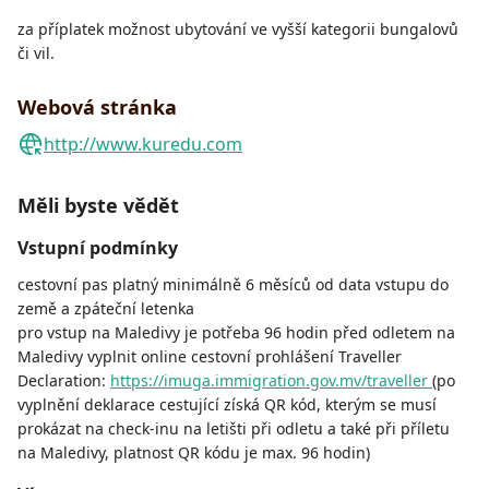
za příplatek možnost ubytování ve vyšší kategorii bungalovů
či vil.
Webová stránka
http://www.kuredu.com
Měli byste vědět
Vstupní podmínky
cestovní pas platný minimálně 6 měsíců od data vstupu do
země a zpáteční letenka
pro vstup na Maledivy je potřeba 96 hodin před odletem na
Maledivy vyplnit online cestovní prohlášení Traveller
Declaration:
https://imuga.immigration.gov.mv/traveller
(po
vyplnění deklarace cestující získá QR kód, kterým se musí
prokázat na check-inu na letišti při odletu a také při příletu
na Maledivy, platnost QR kódu je max. 96 hodin)