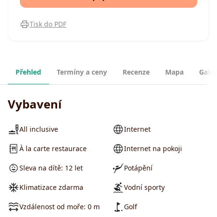
Tisk do PDF
Přehled
Termíny a ceny
Recenze
Mapa
Galer
Vybavení
All inclusive
Internet
À la carte restaurace
Internet na pokoji
Sleva na dítě: 12 let
Potápění
Klimatizace zdarma
Vodní sporty
Vzdálenost od moře: 0 m
Golf