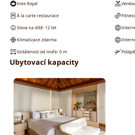
Inex Royal
Venkov
À la carte restaurace
Fitnes
Sleva na dítě: 12 let
Intern
Klimatizace zdarma
Intern
Vzdálenost od moře: 0 m
Potápě
Ubytovací kapacity