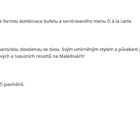
 formou kombinace bufetu a servírovaného menu či á la carte.
mantickou dovolenou ve dvou. Svým umírněným stylem a půvabem j
vých a luxusních resortů na Maledivách!
či paviliónů.