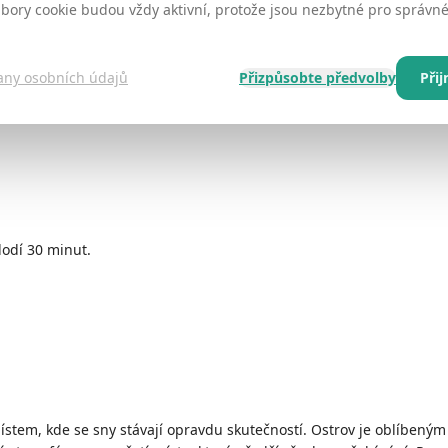
ubory cookie budou vždy aktivní, protože jsou nezbytné pro správ
any osobních údajů
Přizpůsobte předvolby
Při
lodí 30 minut.
ístem, kde se sny stávají opravdu skutečností. Ostrov je oblíbeným