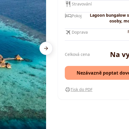
Stravování
Lagoon bungalow s
Pokoj
osoby, mo
Doprava
Na v
Celková cena
Nezávazně poptat dov
Tisk do PDF