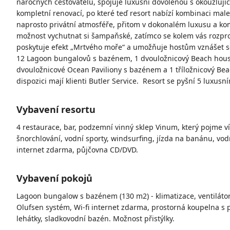
náročných cestovatelů, spojuje luxusní dovolenou s okouzlujíc
kompletní renovací, po které teď resort nabízí kombinaci mal
naprosto privátní atmosféře, přitom v dokonalém luxusu a k
možnost vychutnat si šampaňské, zatímco se kolem vás rozpros
poskytuje efekt „Mrtvého moře“ a umožňuje hostům vznášet se
12 Lagoon bungalovů s bazénem, 1 dvouložnicový Beach hou
dvouložnicové Ocean Paviliony s bazénem a 1 tříložnicový Be
dispozici mají klienti Butler Service. Resort se pyšní 5 luxus
Vybavení resortu
4 restaurace, bar, podzemní vinný sklep Vinum, který pojme ví
šnorchlování, vodní sporty, windsurfing, jízda na banánu, vod
internet zdarma, půjčovna CD/DVD.
Vybavení pokojů
Lagoon bungalow s bazénem (130 m2) - klimatizace, ventilátor,
Olufsen systém, Wi-fi internet zdarma, prostorná koupelna s
lehátky, sladkovodní bazén. Možnost přistýlky.