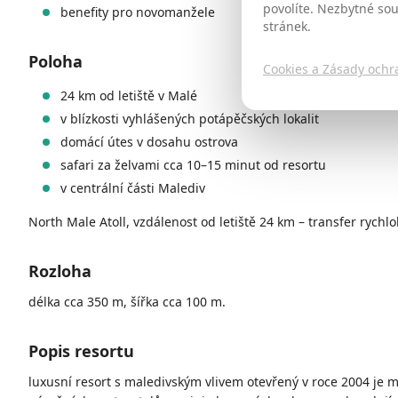
povolíte. Nezbytné so
benefity pro novomanžele
stránek.
Poloha
Cookies a Zásady ochr
24 km od letiště v Malé
v blízkosti vyhlášených potápěčských lokalit
domácí útes v dosahu ostrova
safari za želvami cca 10–15 minut od resortu
v centrální části Malediv
North Male Atoll, vzdálenost od letiště 24 km – transfer rychlo
Rozloha
délka cca 350 m, šířka cca 100 m.
Popis resortu
luxusní resort s maledivským vlivem otevřený v roce 2004 je m