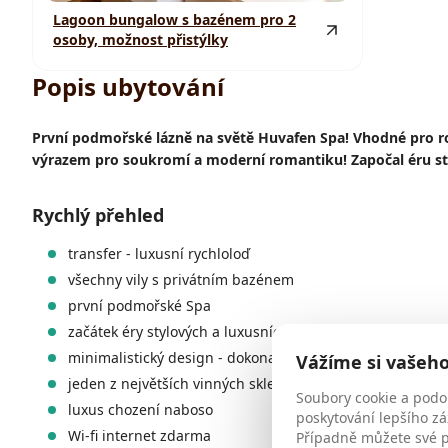
Lagoon bungalow s bazénem pro 2
osoby, možnost přistýlky
Popis ubytování
První podmořské lázně na světě Huvafen Spa! Vhodné pro 
výrazem pro soukromí a moderní romantiku! Započal éru sty
Rychlý přehled
transfer - luxusní rychloloď
všechny vily s privátním bazénem
první podmořské Spa
začátek éry stylových a luxusních resortů na Maledivách
minimalistický design - dokonalá rovnováha mezi decen
Vážíme si vašeh
jeden z největších vinných sklepů na Maledivách, navíc
Soubory cookie a podo
luxus chození naboso
poskytování lepšího zá
Wi-fi internet zdarma
Případně můžete své př