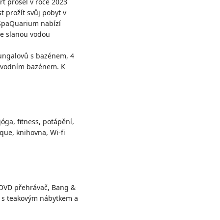
rt prošel v roce 2023
 prožít svůj pobyt v
 SpaQuarium nabízí
se slanou vodou
ungalovů s bazénem, 4
kovodním bazénem. K
óga, fitness, potápění,
que, knihovna, Wi-fi
D/DVD přehrávač, Bang &
a s teakovým nábytkem a