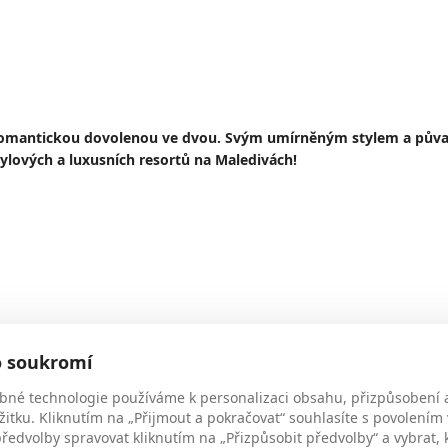
romantickou dovolenou ve dvou. Svým umírněným stylem a půva
lových a luxusních resortů na Maledivách!
tní elegancí a uvolněným luxusem
o soukromí
 podzemní
bné technologie používáme k personalizaci obsahu, přizpůsobení 
žitku. Kliknutím na „Přijmout a pokračovat“ souhlasíte s povolením
edvolby spravovat kliknutím na „Přizpůsobit předvolby“ a vybrat, 