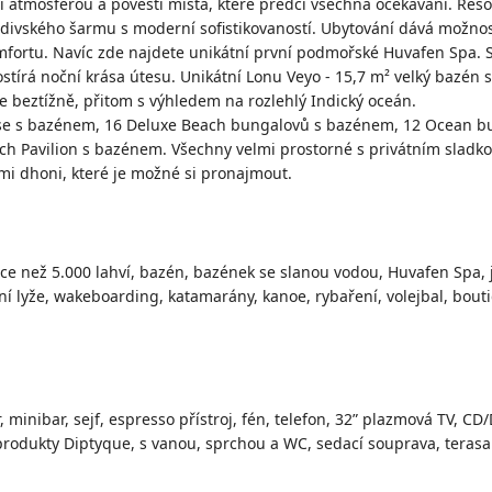
í atmosférou a pověstí místa, které předčí všechna očekávání. Reso
edivského šarmu s moderní sofistikovaností. Ubytování dává možnost
omfortu. Navíc zde najdete unikátní první podmořské Huvafen Spa.
tírá noční krása útesu. Unikátní Lonu Veyo - 15,7 m² velký bazén 
 beztížně, přitom s výhledem na rozlehlý Indický oceán.
se s bazénem, 16 Deluxe Beach bungalovů s bazénem, 12 Ocean b
ach Pavilion s bazénem. Všechny velmi prostorné s privátním slad
ními dhoni, které je možné si pronajmout.
ce než 5.000 lahví, bazén, bazének se slanou vodou, Huvafen Spa, j
ní lyže, wakeboarding, katamarány, kanoe, rybaření, volejbal, bouti
 minibar, sejf, espresso přístroj, fén, telefon, 32” plazmová TV, C
 produkty Diptyque, s vanou, sprchou a WC, sedací souprava, teras