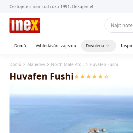
Cestujete s námi od roku 1991. Děkujeme!
Domů
Vyhledávání zájezdu
Dovolená
Inspi
Domů
Maledivy
North Male Atoll
Huvafen Fushi
Huvafen Fushi