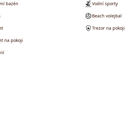
ní bazén
Vodní sporty
s
Beach volejbal
et
Trezor na pokoji
et na pokoji
ní