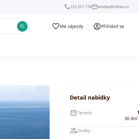
222 521 774
exotika@ckinex.cz
Mé zájezdy
Přihlásit se
Detail nabídky
1
Termín
30 dní 
Osoby