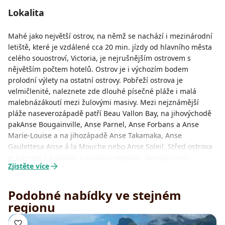
Lokalita
Mahé jako největší ostrov, na němž se nachází i mezinárodní
letiště, které je vzdálené cca 20 min. jízdy od hlavního města
celého souostroví, Victoria, je nejrušnějším ostrovem s
nějvětším počtem hotelů. Ostrov je i výchozím bodem
prolodní výlety na ostatní ostrovy. Pobřeží ostrova je
velmičlenité, naleznete zde dlouhé písečné pláže i malá
malebnázákoutí mezi žulovými masivy. Mezi nejznámější
pláže naseverozápadě patří Beau Vallon Bay, na jihovýchodě
pakAnse Bougainville, Anse Parnel, Anse Forbans a Anse
Marie-Louise a na jihozápadě Anse Takamaka, Anse
Gaulettesa Anse á la Mouche nebo Anse Soleil. Střed ostrova
je hornatý,s bohatou tropickou vegetací. Nejvy&scaro…
Zjistěte více
Podobné nabídky ve stejném
regionu