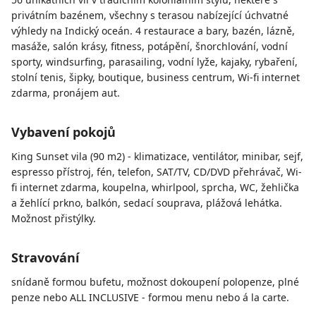
privátním bazénem, všechny s terasou nabízející úchvatné
výhledy na Indický oceán. 4 restaurace a bary, bazén, lázně,
masáže, salón krásy, fitness, potápění, šnorchlování, vodní
sporty, windsurfing, parasailing, vodní lyže, kajaky, rybaření,
stolní tenis, šipky, boutique, business centrum, Wi-fi internet
zdarma, pronájem aut.
Vybavení pokojů
King Sunset vila (90 m2) - klimatizace, ventilátor, minibar, sejf,
espresso přístroj, fén, telefon, SAT/TV, CD/DVD přehrávač, Wi-
fi internet zdarma, koupelna, whirlpool, sprcha, WC, žehlička
a žehlící prkno, balkón, sedací souprava, plážová lehátka.
Možnost přistýlky.
Stravování
snídaně formou bufetu, možnost dokoupení polopenze, plné
penze nebo ALL INCLUSIVE - formou menu nebo á la carte.