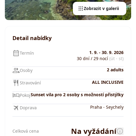
Zobrazit v galerii
Detail nabídky
1. 9.
-
30. 9. 2026
Termín
30 dní / 29 nocí
(út - st)
2 adults
Osoby
ALL INCLUSIVE
Stravování
Sunset vila pro 2 osoby s možností přistýlky
Pokoj
Praha
-
Seychely
Doprava
Na vyžádání
Celková cena