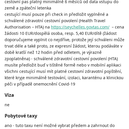
cestovní pas platný minimálně 6 měsíců od data vstupu do
země a zpáteční letenka
cestující musí pouze při check in předložit vyplněné a
schválené zdravotní cestovní povolení (Health Travel
Authorisation – HTA) na
https://seychelles.govtas.com/
– cena
žádosti 10 EUR/dospělá osoba, resp. 5,40 EUR/dítě (žádost
doporučujeme vyplnit co nejdříve, protože její schváleni může
trvat déle a také proto, ze expresní žádost, kterou podáváte v
době kratší než 12 hodin před odletem, je výrazně
zpoplatněna) - schválené zdravotní cestovní povolení (HTA)
musíte předložit buď v tištěné formě nebo v mobilní aplikaci
všichni cestující musí mít platné cestovní zdravotní pojištění,
které kryje minimálně testování, izolaci, karanténu a klinickou
péči v případě onemocnění Covid-19
Víza
ne
Pobytové taxy
ano - tuto taxu není možné vybrat předem a zahrnout do