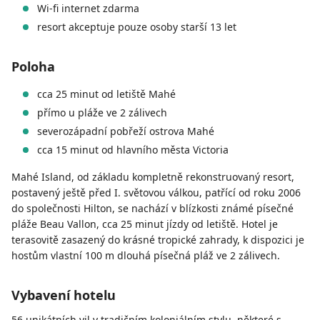
Wi-fi internet zdarma
resort akceptuje pouze osoby starší 13 let
Poloha
cca 25 minut od letiště Mahé
přímo u pláže ve 2 zálivech
severozápadní pobřeží ostrova Mahé
cca 15 minut od hlavního města Victoria
Mahé Island, od základu kompletně rekonstruovaný resort,
postavený ještě před I. světovou válkou, patřící od roku 2006
do společnosti Hilton, se nachází v blízkosti známé písečné
pláže Beau Vallon, cca 25 minut jízdy od letiště. Hotel je
terasovitě zasazený do krásné tropické zahrady, k dispozici je
hostům vlastní 100 m dlouhá písečná pláž ve 2 zálivech.
Vybavení hotelu
56 unikátních vil v tradičním koloniálním stylu, některé s