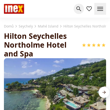
Domů
Seychely
Mahé Island
Hilton Seychelles Northolme
Hilton Seychelles
Northolme Hotel
and Spa