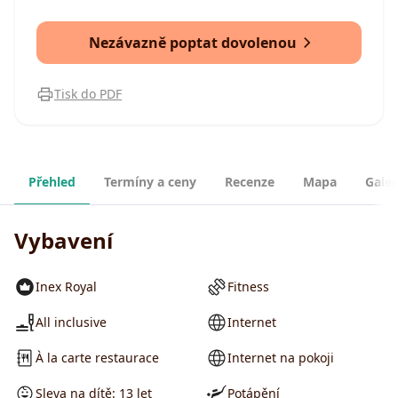
Nezávazně poptat dovolenou
Tisk do PDF
Přehled
Termíny a ceny
Recenze
Mapa
Galer
Vybavení
Inex Royal
Fitness
All inclusive
Internet
À la carte restaurace
Internet na pokoji
Sleva na dítě: 13 let
Potápění