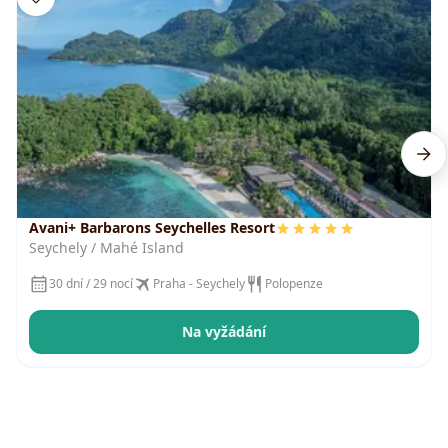
Avani+ Barbarons Seychelles Resort
Seychely / Mahé Island
30 dní / 29 nocí
Praha - Seychely
Polopenze
Na vyžádání