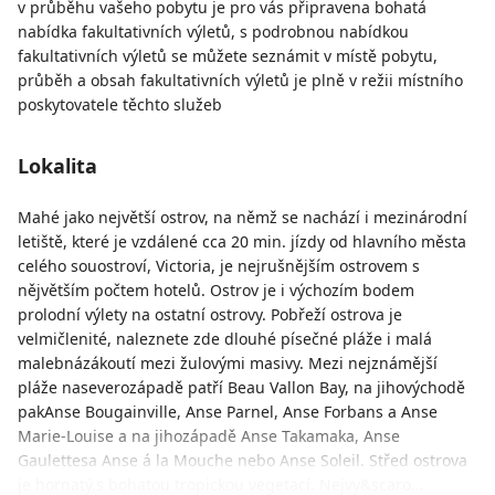
v průběhu vašeho pobytu je pro vás připravena bohatá
nabídka fakultativních výletů, s podrobnou nabídkou
fakultativních výletů se můžete seznámit v místě pobytu,
průběh a obsah fakultativních výletů je plně v režii místního
poskytovatele těchto služeb
Lokalita
Mahé jako největší ostrov, na němž se nachází i mezinárodní
letiště, které je vzdálené cca 20 min. jízdy od hlavního města
celého souostroví, Victoria, je nejrušnějším ostrovem s
nějvětším počtem hotelů. Ostrov je i výchozím bodem
prolodní výlety na ostatní ostrovy. Pobřeží ostrova je
velmičlenité, naleznete zde dlouhé písečné pláže i malá
malebnázákoutí mezi žulovými masivy. Mezi nejznámější
pláže naseverozápadě patří Beau Vallon Bay, na jihovýchodě
pakAnse Bougainville, Anse Parnel, Anse Forbans a Anse
Marie-Louise a na jihozápadě Anse Takamaka, Anse
Gaulettesa Anse á la Mouche nebo Anse Soleil. Střed ostrova
je hornatý,s bohatou tropickou vegetací. Nejvy&scaro…