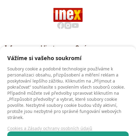
Informace pro klienty
O nás
Všeobecné smluvní
Proč cestovat s INEXem
Vážíme si vašeho soukromí
podmínky CK INEX
Pojištění CK INEX
Soubory cookie a podobné technologie používáme k
Zásady a informace o
personalizaci obsahu, přizpůsobení a měření reklam a
zpracování osobních údajů
poskytování lepšího zážitku. Kliknutím na „Přijmout a
pokračovat“ souhlasíte s povolením všech souborů cookie.
Případně můžete své předvolby spravovat kliknutím na
„Přizpůsobit předvolby“ a vybrat, které soubory cookie
Recenze
povolíte. Nezbytné soubory cookie budou vždy aktivní,
Recenze našich klientů
protože jsou nezbytné pro správné fungování webových
stránek.
Cookies a Zásady ochrany osobních údajů
Kontakty