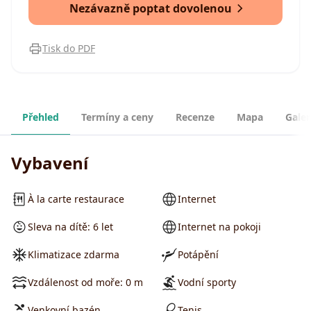
Nezávazně poptat dovolenou
Tisk do PDF
Přehled
Termíny a ceny
Recenze
Mapa
Galer
Vybavení
À la carte restaurace
Internet
Sleva na dítě: 6 let
Internet na pokoji
Klimatizace zdarma
Potápění
Vzdálenost od moře: 0 m
Vodní sporty
Venkovní bazén
Tenis