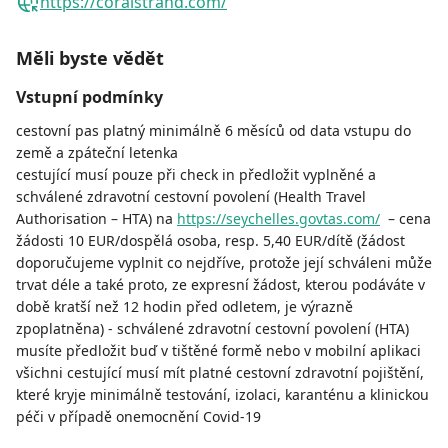
https://coralstrand.com/
Měli byste vědět
Vstupní podmínky
cestovní pas platný minimálně 6 měsíců od data vstupu do
země a zpáteční letenka
cestující musí pouze při check in předložit vyplněné a
schválené zdravotní cestovní povolení (Health Travel
Authorisation – HTA) na
https://seychelles.govtas.com/
– cena
žádosti 10 EUR/dospělá osoba, resp. 5,40 EUR/dítě (žádost
doporučujeme vyplnit co nejdříve, protože její schváleni může
trvat déle a také proto, ze expresní žádost, kterou podáváte v
době kratší než 12 hodin před odletem, je výrazně
zpoplatněna) - schválené zdravotní cestovní povolení (HTA)
musíte předložit buď v tištěné formě nebo v mobilní aplikaci
všichni cestující musí mít platné cestovní zdravotní pojištění,
které kryje minimálně testování, izolaci, karanténu a klinickou
péči v případě onemocnění Covid-19