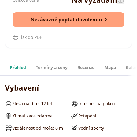
Nezávazně poptat dovolenou
Tisk do PDF
Přehled
Termíny a ceny
Recenze
Mapa
Galer
Vybavení
Sleva na dítě: 12 let
Internet na pokoji
Klimatizace zdarma
Potápění
Vzdálenost od moře: 0 m
Vodní sporty