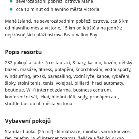
severozápadní pobřeží ostrova Mahé
cca 10 minut od hlavního města Victoria
Mahé Island, na severozápadním pobřeží ostrova, cca 5 km
od hlavního města Victorie, 15 km od letiště a na jedné z
nejkrásnějších pláží ostrova Beau Vallon Bay.
Popis resortu
232 pokojů a suite. 5 restaurací, 3 bary, kasino, bazén, dětský
bazén, masáže, fitness, potápění, šnorchlování, vodní sporty,
windsurfing, jet-ski, parasailing, vodní lyže, kanoe, rybaření,
šipky, stolní tenis, tenis, volejbal, billiard, hrací automaty,
boutique, Wi-fi internet zdarma, business centrum,
konferenční sál, lékař, hlídání dětí, sejfy, pronájem aut,
shuttle bus do hl. města Victoria.
Vybavení pokojů
Standard pokoj (25 m2) - klimatizace, minibar, varná konvice,
fén, telefon, Wi-fi internet zdarma, želička a žehlící prkno,