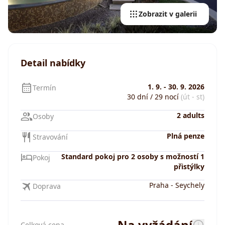
Zobrazit v galerii
Detail nabídky
1. 9.
-
30. 9. 2026
Termín
30 dní / 29 nocí
(út - st)
2 adults
Osoby
Plná penze
Stravování
Standard pokoj pro 2 osoby s možností 1
Pokoj
přistýlky
Praha
-
Seychely
Doprava
Na vyžádání
Celková cena