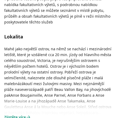
nabídka fakultativních výletů, s podrobnou nabídkou
fakultativních výletů se můžete seznámit v místě pobytu,
průběh a obsah fakultativních výletů je plně v režii místního
poskytovatele těchto služeb
Lokalita
Mahé jako největší ostrov, na němž se nachází i mezinárodní
letiště, které je vzdálené cca 20 min. jízdy od hlavního města
celého souostroví, Victoria, je nejrušnějším ostrovem s
nějvětším počtem hotelů. Ostrov je i výchozím bodem
prolodní výlety na ostatní ostrovy. Pobřeží ostrova je
velmičlenité, naleznete zde dlouhé písečné pláže i malá
malebnázákoutí mezi žulovými masivy. Mezi nejznámější
pláže naseverozápadě patří Beau Vallon Bay, na jihovýchodě
pakAnse Bougainville, Anse Parnel, Anse Forbans a Anse
Marie-Louise a na jihozápadě Anse Takamaka, Anse
Gaulettesa Anse á la Mouche nebo Anse Soleil. Střed ostrova
je hornatý,s bohatou tropickou vegetací. Nejvy&scaro…
Zjistěte více