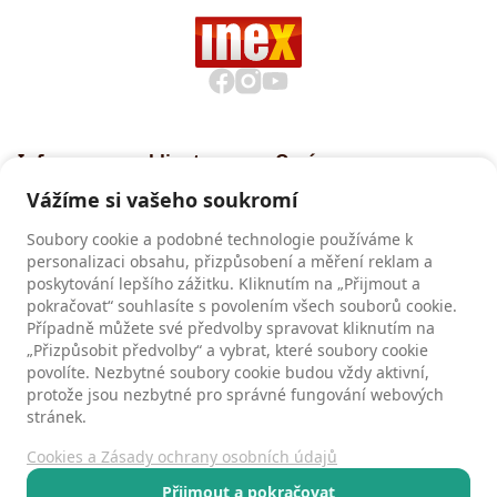
Informace pro klienty
O nás
Všeobecné smluvní
Proč cestovat s INEXem
Vážíme si vašeho soukromí
podmínky CK INEX
Pojištění CK INEX
Soubory cookie a podobné technologie používáme k
Zásady a informace o
personalizaci obsahu, přizpůsobení a měření reklam a
zpracování osobních údajů
poskytování lepšího zážitku. Kliknutím na „Přijmout a
pokračovat“ souhlasíte s povolením všech souborů cookie.
Případně můžete své předvolby spravovat kliknutím na
„Přizpůsobit předvolby“ a vybrat, které soubory cookie
Recenze
povolíte. Nezbytné soubory cookie budou vždy aktivní,
Recenze našich klientů
protože jsou nezbytné pro správné fungování webových
stránek.
Cookies a Zásady ochrany osobních údajů
Kontakty
Všeobecné smluvní podmínky
Přijmout a pokračovat