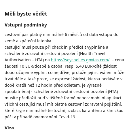
Měli byste vědět
Vstupní podmínky
cestovní pas platný minimálně 6 měsíců od data vstupu do
země a zpáteční letenka
cestující musí pouze při check in předložit vyplněné a
schválené zdravotní cestovní povolení (Health Travel
Authorisation – HTA) na
https://seychelles.govtas.com/
– cena
žádosti 10 EUR/dospělá osoba, resp. 5,40 EUR/dítě (žádost
doporučujeme vyplnit co nejdříve, protože její schváleni může
trvat déle a také proto, ze expresní žádost, kterou podáváte v
době kratší než 12 hodin před odletem, je výrazně
zpoplatněna) - schválené zdravotní cestovní povolení (HTA)
musíte předložit buď v tištěné formě nebo v mobilní aplikaci
všichni cestující musí mít platné cestovní zdravotní pojištění,
které kryje minimálně testování, izolaci, karanténu a klinickou
péči v případě onemocnění Covid-19
Víza