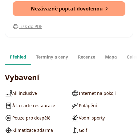
Nezávazně poptat dovolenou
Tisk do PDF
Přehled
Termíny a ceny
Recenze
Mapa
Galer
Vybavení
All inclusive
Internet na pokoji
À la carte restaurace
Potápění
Pouze pro dospělé
Vodní sporty
Klimatizace zdarma
Golf