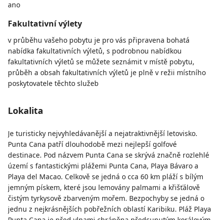
ano
Fakultativní výlety
v průběhu vašeho pobytu je pro vás připravena bohatá
nabídka fakultativních výletů, s podrobnou nabídkou
fakultativních výletů se můžete seznámit v místě pobytu,
průběh a obsah fakultativních výletů je plně v režii místního
poskytovatele těchto služeb
Lokalita
Je turisticky nejvyhledávanější a nejatraktivnější letovisko.
Punta Cana patří dlouhodobě mezi nejlepší golfové
destinace. Pod názvem Punta Cana se skrývá značně rozlehlé
území s fantastickými plážemi Punta Cana, Playa Bávaro a
Playa del Macao. Celkově se jedná o cca 60 km pláží s bílým
jemným pískem, které jsou lemovány palmami a křišťálově
čistým tyrkysově zbarveným mořem. Bezpochyby se jedná o
jednu z nejkrásnějších pobřežních oblastí Karibiku. Pláž Playa
Punta Cana je před vlnami chráněna předsunutým korálovým