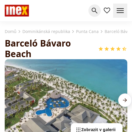
Domů
Dominikánská republika
Punta Cana
Barceló Báva
Barceló Bávaro
Beach
Zobrazit v galerii