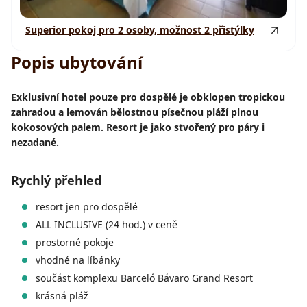
Superior pokoj pro 2 osoby, možnost 2 přistýlky
Popis ubytování
Exklusivní hotel pouze pro dospělé je obklopen tropickou
zahradou a lemován bělostnou písečnou pláží plnou
kokosových palem. Resort je jako stvořený pro páry i
nezadané.
Rychlý přehled
resort jen pro dospělé
ALL INCLUSIVE (24 hod.) v ceně
prostorné pokoje
vhodné na líbánky
součást komplexu Barceló Bávaro Grand Resort
krásná pláž