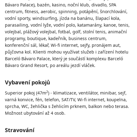
Bávaro Palace), bazén, kasino, noční klub, divadlo, SPA
centrum, fitness, aerobic, spinning, potápění, šnorchlování,
vodní sporty, windsurfing, jízda na banánu, šlapací kola,
parasailing, vodní lyže, vodní polo, katamarány, kanoe, tenis,
volejbal, plážový volejbal, fotbal, golf, stolní tenis, animační
programy, boutique, kadeřník, business centrum,
konferenční sál, lékař, Wi-fi internet, sejfy, pronájem aut,
půjčovna kol. Klienti mohou využívat služeb i zařízení hotelu
Barceló Bávaro Palace, který je součástí komplexu Barceló
Bávaro Grand Resort, po areálu jezdí vláček.
Vybavení pokojů
2
Superior pokoj (47m
) - klimatizace, ventilátor, minibar, sejf,
varná konvice, fén, telefon, SAT/TV, Wi-fi internet, koupelna,
sprcha, WC, žehlička s žehlicím prknem, balkon nebo terasa.
Možnost ubytování až 4 osob.
Stravování