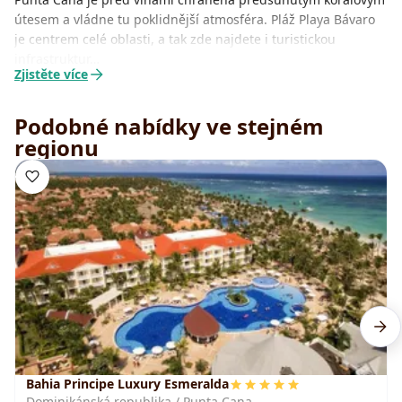
útesem a vládne tu poklidnější atmosféra. Pláž Playa Bávaro
je centrem celé oblasti, a tak zde najdete i turistickou
infrastruktur…
Zjistěte více
Podobné nabídky ve stejném
regionu
Bahia Principe Luxury Esmeralda
Dominikánská republika / Punta Cana