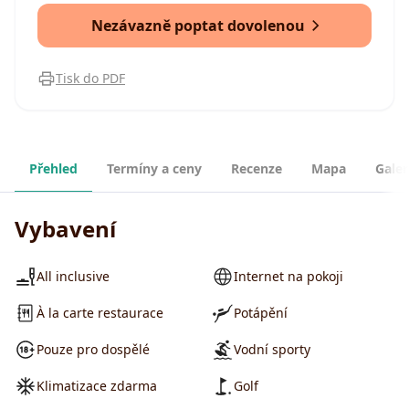
Nezávazně poptat dovolenou
Tisk do PDF
Přehled
Termíny a ceny
Recenze
Mapa
Galer
Vybavení
All inclusive
Internet na pokoji
À la carte restaurace
Potápění
Pouze pro dospělé
Vodní sporty
Klimatizace zdarma
Golf