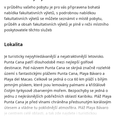
v průběhu vašeho pobytu je pro vás připravena bohatá
nabídka fakultativních výletů, s podrobnou nabídkou
fakultativních výletů se můžete seznámit v místě pobytu,
průběh a obsah fakultativních výletů je plně v režii místního
poskytovatele těchto služeb
Lokalita
Je turisticky nejvyhledávanější a nejatraktivnější letovisko.
Punta Cana patří dlouhodobě mezi nejlepší golfové
destinace. Pod názvem Punta Cana se skrývá značně rozlehlé
území s fantastickými plážemi Punta Cana, Playa Bávaro a
Playa del Macao. Celkově se jedná o cca 60 km pláží s bílým
jemným pískem, které jsou lemovány palmami a křišťálově
čistým tyrkysově zbarveným mořem. Bezpochyby se jedná o
jednu z nejkrásnějších pobřežních oblastí Karibiku. Pláž Playa
Punta Cana je před vlnami chráněna předsunutým korálovým
útesem a vládne tu poklidnější atmosféra. Pláž Playa Bávaro
je centrem celé oblasti, a tak zde najdete i turistickou