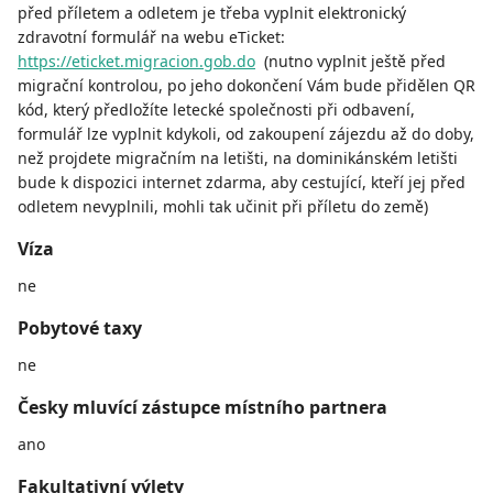
před příletem a odletem je třeba vyplnit elektronický
zdravotní formulář na webu eTicket:
https://eticket.migracion.gob.do
(nutno vyplnit ještě před
migrační kontrolou, po jeho dokončení Vám bude přidělen QR
kód, který předložíte letecké společnosti při odbavení,
formulář lze vyplnit kdykoli, od zakoupení zájezdu až do doby,
než projdete migračním na letišti, na dominikánském letišti
bude k dispozici internet zdarma, aby cestující, kteří jej před
odletem nevyplnili, mohli tak učinit při příletu do země)
Víza
ne
Pobytové taxy
ne
Česky mluvící zástupce místního partnera
ano
Fakultativní výlety