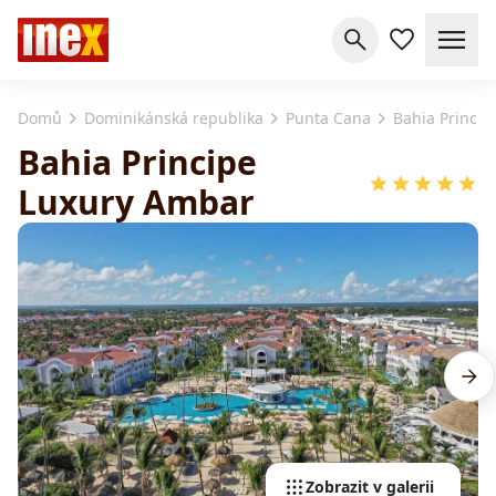
Domů
Dominikánská republika
Punta Cana
Bahia Princi
Bahia Principe
Luxury Ambar
Zobrazit v galerii