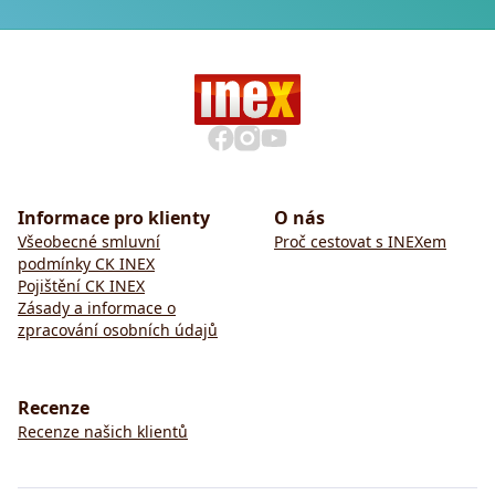
Informace pro klienty
O nás
Všeobecné smluvní
Proč cestovat s INEXem
podmínky CK INEX
Pojištění CK INEX
Zásady a informace o
zpracování osobních údajů
Recenze
Recenze našich klientů