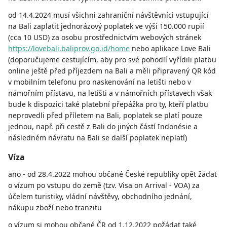
od 14.4.2024 musí všichni zahraniční návštěvníci vstupující
na Bali zaplatit jednorázový poplatek ve výši 150.000 rupií
(cca 10 USD) za osobu prostřednictvím webových stránek
https://lovebali.baliprov.go.id/home
nebo aplikace Love Bali
(doporučujeme cestujícím, aby pro své pohodlí vyřídili platbu
online ještě před příjezdem na Bali a měli připravený QR kód
v mobilním telefonu pro naskenování na letišti nebo v
námořním přístavu, na letišti a v námořních přístavech však
bude k dispozici také platební přepážka pro ty, kteří platbu
neprovedli před příletem na Bali, poplatek se platí pouze
jednou, např. při cestě z Bali do jiných částí Indonésie a
následném návratu na Bali se další poplatek neplatí)
Víza
ano - od 28.4.2022 mohou občané České republiky opět žádat
o vízum po vstupu do země (tzv. Visa on Arrival - VOA) za
účelem turistiky, vládní návštěvy, obchodního jednání,
nákupu zboží nebo tranzitu
o vízum si mohou občané ČR od 1.12.2022 požádat také