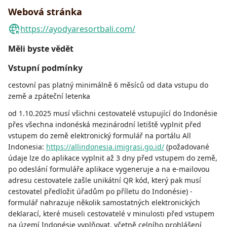
Webová stránka
https://ayodyaresortbali.com/
Měli byste vědět
Vstupní podmínky
cestovní pas platný minimálně 6 měsíců od data vstupu do
země a zpáteční letenka
od 1.10.2025 musí všichni cestovatelé vstupující do Indonésie
přes všechna indonéská mezinárodní letiště vyplnit před
vstupem do země elektronický formulář na portálu All
Indonesia:
https://allindonesia.imigrasi.go.id/
(požadované
údaje lze do aplikace vyplnit až 3 dny před vstupem do země,
po odeslání formuláře aplikace vygeneruje a na e-mailovou
adresu cestovatele zašle unikátní QR kód, který pak musí
cestovatel předložit úřadům po příletu do Indonésie) -
formulář nahrazuje několik samostatných elektronických
deklarací, které museli cestovatelé v minulosti před vstupem
na území Indonésie vyplňovat, včetně celního prohlášení