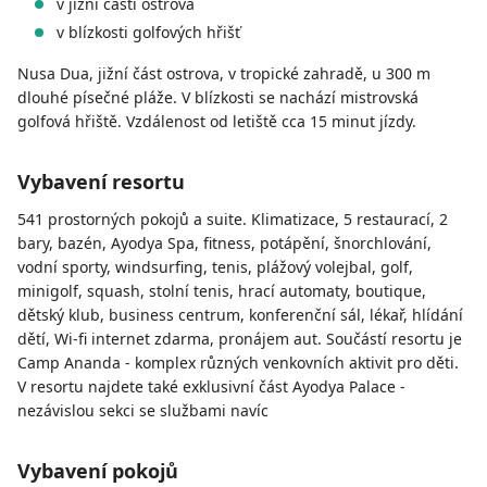
v jižní části ostrova
v blízkosti golfových hřišť
Nusa Dua, jižní část ostrova, v tropické zahradě, u 300 m
dlouhé písečné pláže. V blízkosti se nachází mistrovská
golfová hřiště. Vzdálenost od letiště cca 15 minut jízdy.
Vybavení resortu
541 prostorných pokojů a suite. Klimatizace, 5 restaurací, 2
bary, bazén, Ayodya Spa, fitness, potápění, šnorchlování,
vodní sporty, windsurfing, tenis, plážový volejbal, golf,
minigolf, squash, stolní tenis, hrací automaty, boutique,
dětský klub, business centrum, konferenční sál, lékař, hlídání
dětí, Wi-fi internet zdarma, pronájem aut. Součástí resortu je
Camp Ananda - komplex různých venkovních aktivit pro děti.
V resortu najdete také exklusivní část Ayodya Palace -
nezávislou sekci se službami navíc
Vybavení pokojů