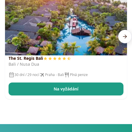
The St. Regis Bali
Bali / Nusa Dua
30 dní / 29 nocí
Praha - Bali
Plná penze
Na vyžádání