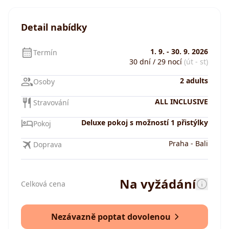
Detail nabídky
1. 9.
-
30. 9. 2026
Termín
30 dní / 29 nocí
(út - st)
2 adults
Osoby
ALL INCLUSIVE
Stravování
Deluxe pokoj s možností 1 přistýlky
Pokoj
Praha
-
Bali
Doprava
Na vyžádání
Celková cena
Nezávazně poptat dovolenou