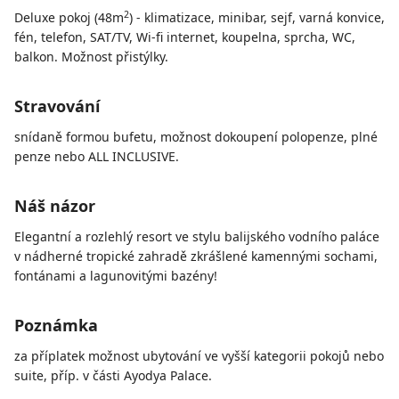
2
Deluxe pokoj (48m
) - klimatizace, minibar, sejf, varná konvice,
fén, telefon, SAT/TV, Wi-fi internet, koupelna, sprcha, WC,
balkon. Možnost přistýlky.
Stravování
snídaně formou bufetu, možnost dokoupení polopenze, plné
penze nebo ALL INCLUSIVE.
Náš názor
Elegantní a rozlehlý resort ve stylu balijského vodního paláce
v nádherné tropické zahradě zkrášlené kamennými sochami,
fontánami a lagunovitými bazény!
Poznámka
za příplatek možnost ubytování ve vyšší kategorii pokojů nebo
suite, příp. v části Ayodya Palace.