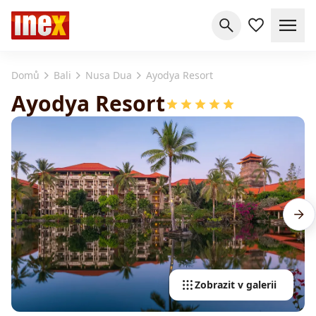
Domů
Bali
Nusa Dua
Ayodya Resort
Ayodya Resort
Zobrazit v galerii