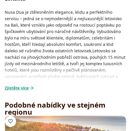
Nusa Dua je ztělesněním elegance, klidu a perfektního
servisu – jedná se o nejmodernější a nejluxusnější letovisko
na Bali, které vzniklo jako odpověď na rostoucí poptávku po
špičkovém ubytování pro náročné návštěvníky. Vybudováno
bylo na míru světové klientele, diplomatům, celebritám i
hostům, kteří hledají absolutní komfort, soukromí a klid
daleko od rušného života ostatních letovisek.Letovisko se
nachází na jihovýchodním pobřeží ostrova, pouhých 15 minut
jízdy od mezinárodního letiště, a tvoří jej komplex luxusních
hotelů, které jsou rozmístěny v pečlivě plánovaném,
upraveném prostředí plném zeleně, květinových zahrad a
upraven&yacut…
Zjistěte více
Podobné nabídky ve stejném
regionu